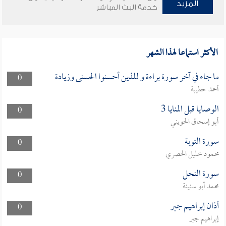
المزيد
خدمة البث المباشر
الأكثر استماعا لهذا الشهر
ما جاء في آخر سورة براءة و للذين أحسنوا الحسنى وزيادة
0
أحمد حطيبة
الوصايا قبل المنايا 3
0
أبو إسحاق الحويني
سورة التوبة
0
محمود خليل الحصري
سورة النحل
0
محمد أبو سنينة
أذان إبراهيم جبر
0
إبراهيم جبر