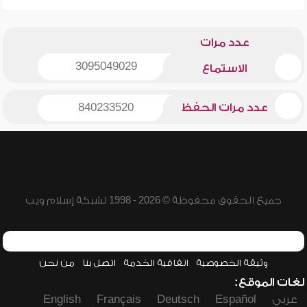
عدد مرات
3095049029
الاستماع
عدد مرات الحفظ
840233520
جميع الحقوق محفوظة © 2026 - 1998 لشبكة إسلام ويب
وثيقة الخصوصية
اتفاقية الخدمة
اتصل بنا
من نحن
لغات الموقع:
عربي
Español
Deutsch
Français
English