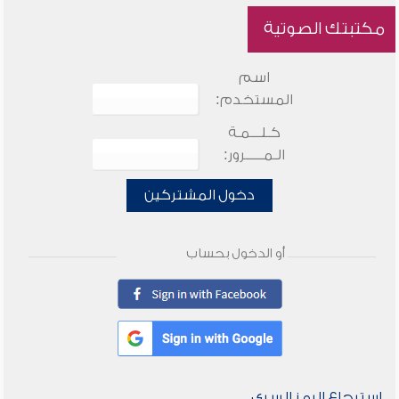
مكتبتك الصوتية
اسم
المستخدم:
كـلـــمـة
الـمـــــرور:
دخول المشتركين
أو الدخول بحساب
استرجاع الرمز السري