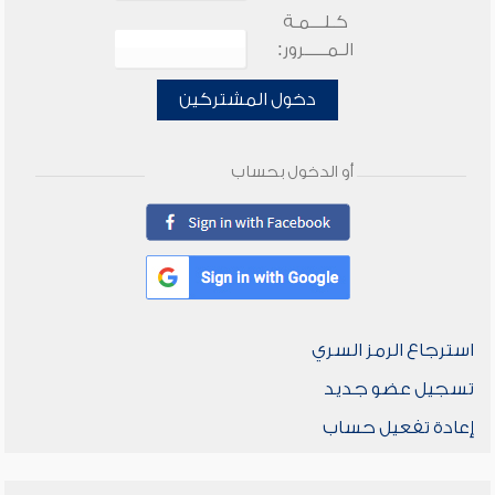
كـلـــمـة
الـمـــــرور:
دخول المشتركين
أو الدخول بحساب
استرجاع الرمز السري
تسجيل عضو جديد
إعادة تفعيل حساب