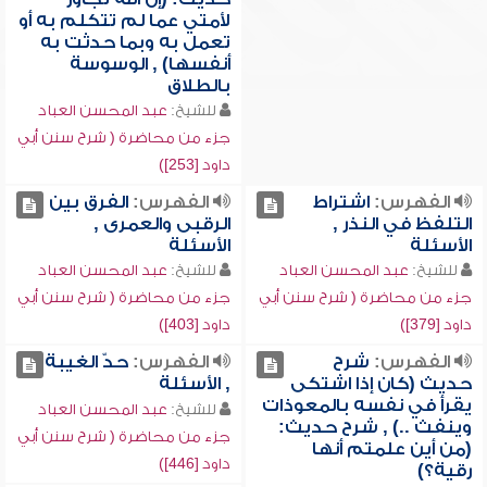
لأمتي عما لم تتكلم به أو
تعمل به وبما حدثت به
أنفسها) , الوسوسة
بالطلاق
للشيخ:
عبد المحسن العباد
جزء من محاضرة ( شرح سنن أبي
داود [253])
الفهرس:
اشتراط
الفهرس:
الفرق بين
التلفظ في النذر ,
الرقبى والعمرى ,
الأسئلة
الأسئلة
للشيخ:
عبد المحسن العباد
للشيخ:
عبد المحسن العباد
جزء من محاضرة ( شرح سنن أبي
جزء من محاضرة ( شرح سنن أبي
داود [379])
داود [403])
الفهرس:
شرح
الفهرس:
حدّ الغيبة
حديث (كان إذا اشتكى
, الأسئلة
يقرأ في نفسه بالمعوذات
للشيخ:
عبد المحسن العباد
وينفث ..) , شرح حديث:
جزء من محاضرة ( شرح سنن أبي
(من أين علمتم أنها
داود [446])
رقية؟)