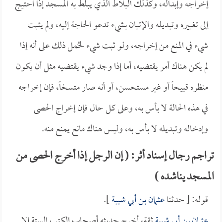
إخراجه وإبداله، وكذلك البلاط الذي يبلط به المسجد إذا احتيج
إلى تغييره وتبديله والإتيان بشيء تدعو الحاجة إليه، ولم يثبت
شيء في المنع من إخراجه، ولو ثبت شيء لحُمل ذلك على أنه إذا
لم يكن هناك أمر يقتضيه، أما إذا وجد شيء يقتضيه مثل أن يكون
منظره قبيحاً أو غير مستحسن، أو أنه صار متسخاً، فإن إخراجه
في هذه الحالة لا بأس به، وعلى كل حال فإن إخراج الحصى
وإدخاله وتبديله لا بأس به، وليس هناك مانع يمنع منه.
تراجم رجال إسناد أثر: ( إن الرجل إذا أخرج الحصى من
المسجد يناشده )
قوله: [ حدثنا
عثمان بن أبي شيبة
].
عثمان بن أبي شيبة
ثقة، أخرج حديثه أصحاب الكتب الستة إلا