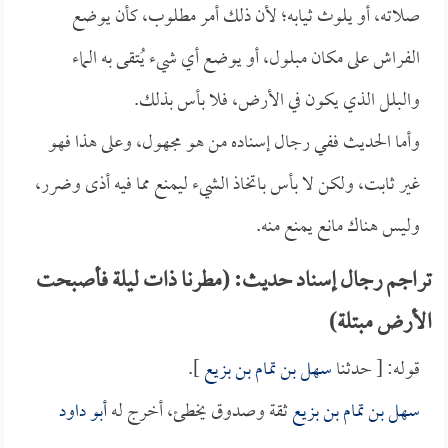
صلاته، أو يلوث ثيابه؛ لأن ذلك أمر مطلوب، كأن يوضع
الفراش على مكان مبلول، أو يوضع أي شيء يُتقى به الماء
والبلل الذي يكون في الأرض، فلا بأس بذلك.
وأما الحديث ففي رجال إسناده من هو مجهول، وعلى هذا فهو
غير ثابت، ولكن لا بأس باتخاذ الشيء ليمنع مما فيه أذى وضرر،
وليس هناك مانع يمنع منه.
تراجم رجال إسناد حديث: (مطرنا ذات ليلة فأصبحت
الأرض مبتلة)
قوله: [ حدثنا
سهل بن تمام بن بزيع
].
سهل بن تمام بن بزيع
ثقة وصدوق يخطئ، أخرج له
أبو داود