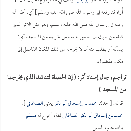
، وأحد رواته -هو
أبو بدر
- يشك في أنه مرفوع، حيث قال: [
أُراه قد رفعه إلى رسول الله صلى الله عليه وسلم ] أي: أظن أنه
رفعه إلى رسول الله صلى الله عليه وسلم. وهو مثل الأثر الذي
قبله من حيث إن الحصى يناشد من يخرجه من المسجد، أي:
يسأله أو يطلب منه أن لا يخرجه من ذلك المكان الفاضل إلى
مكان مفضول.
تراجم رجال إسناد أثر: ( إن الحصاة لتناشد الذي يخرجها
من المسجد )
قوله: [ حدثنا
محمد بن إسحاق أبو بكر
يعني
الصاغاني
].
محمد بن إسحاق أبو بكر الصاغاني
ثقة، أخرج له
مسلم
وأصحاب السنن.