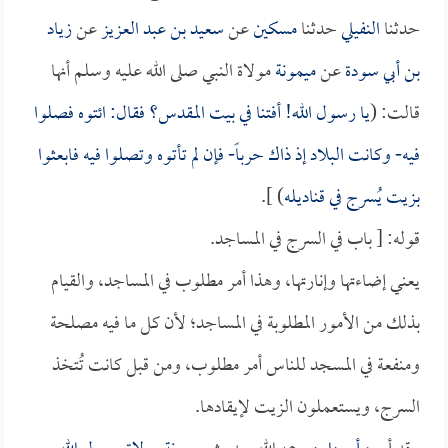
حدثنا
النفيلي
حدثنا
مسكين
عن
سعيد بن عبد العزيز
عن
زياد
بن أبي سودة
عن
ميمونة
مولاة النبي صلى الله عليه وسلم أنها
قالت: (
يا رسول الله! أفتنا في بيت المقدس؟ فقال: ائتوه فصلوا
فيه- وكانت البلاد إذ ذاك حرباً- فإن لم تأتوه وتصلوا فيه فابعثوا
بزيت يُسرج في قناديله
) ].
قوله: [ باب في السرج في المساجد.
يعني إضاءتها وإنارتها، وهذا أمر مطلوب في المساجد، والقيام
بذلك من الأمور المطلوبة في المساجد؛ لأن كل ما فيه مصلحة
ومنفعة في المسجد للناس أمر مطلوب، ومن قبل كانت تُتخذ
السرج، ويستعملون الزيت لإيقادها.