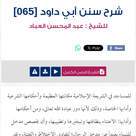
شرح سنن أبي داود [065]
للشيخ : عبد المحسن العباد
التفريغ النصي الكامل
للمساجد في الشريعة الإسلامية مكانتها العظيمة وأحكامها الشرعية
وآدابها الخاصة، وذلك لأنها دور عبادة الله تعالى، ومن أحكامها
وآدابها: الاعتناء بنظافتها وتبخيرها وتطييبها، وأن يخصص مدخل
للنساء بعيداً عن مدخل الرجال؛ لتفادي الاختلاط والفتنة، وقد