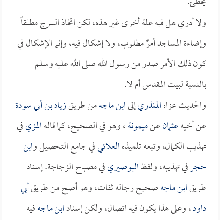
يخطئ.
ولا أدري هل فيه علة أخرى غير هذه، لكن اتخاذ السرج مطلقاً
وإضاءة المساجد أمرٌ مطلوب، ولا إشكال فيه، وإنما الإشكال في
كون ذلك الأمر صدر من رسول الله صلى الله عليه وسلم
بالنسبة لبيت المقدس أم لا.
والحديث عزاه
المنذري
إلى
ابن ماجه
من طريق
زياد بن أبي سودة
عن أخيه
عثمان
عن
ميمونة
، وهو في الصحيح، كما قاله
المزي
في
تهذيب الكمال، وتبعه تلميذه
العلائي
في جامع التحصيل و
ابن
حجر
في تهذيبه، ولفظ
البوصيري
في مصباح الزجاجة. إسناد
طريق
ابن ماجه
صحيح رجاله ثقات، وهو أصح من طريق
أبي
داود
، وعلى هذا يكون فيه اتصال، ولكن إسناد
ابن ماجه
فيه