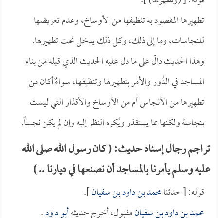
قوله: [ (ونطهرها) ].
تطهيرها المقصود به تنظيفها من الأوساخ، وعدم تعريضها
للنجاسات، وما إلى ذلك، وكل ذلك يدخل تحت تطهيرها.
وهذا الحديث دالّ على ما دل عليه الحديث الذي قبله من بناء
المساجد في الدُور والأمر بتطهيرها وتنظيفها، سواءٌ أكان من
تطهيرها من الأنجاس أم من الأوساخ والأقذار التي ليست
بنجاسة ولكنها مما يستقذر ويُكره النظر إليه وإن لم يكن نجساً.
تراجم رجال إسناد حديث: ( كان رسول الله صلى الله
عليه وسلم يأمرنا بالمساجد أن نصنعها في ديارنا .. )
قوله: [ حدثنا
محمد بن داود بن سفيان
].
محمد بن داود بن سفيان
مقبول، أخرج حديثه
أبو داود
.