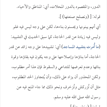
الدور، والمقصود بالدور المحلات، أي: المناطق والأحياء.
قوله: [ (ونصلح صنعتها) ].
أي أنهم يبنونها ويحسنون بناءها، لكن على وجه ليس فيه غلو
وليس فيه زيادة عن قدر الحاجة، كما سبق الحديث في التشييد:
(
ما أُمرت بتشييد المساجد
) أي: تشييدها على وجه زائد عن قدر
الحاجة، أما بناؤها وإصلاحها على وجه يكون فيه بقاؤها وقوة
بنائها وعدم تعرضها للتداعي والسقوط فإن هذا أمر مطلوب،
ولكن المحذور أن يزاد على ذلك، وأن يُتجاوز الحد المطلوب،
مثل أن تُزركش وتُزخرف ونحو ذلك مما جاء المنع فيه عن
رسول الله صلى الله عليه وسلم.