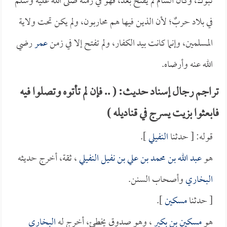
تبوك، وكان الشام لم يُفتح بعد، فهو في زمنه صلى الله عليه وسلم
في بلاد حربٌ؛ لأن الذين فيها هم محاربون، ولم يكن تحت ولاية
المسلمين، وإنما كانت بيد الكفار، ولم تفتح إلا في زمن
عمر
رضي
الله عنه وأرضاه.
تراجم رجال إسناد حديث: ( .. فإن لم تأتوه وتصلوا فيه
فابعثوا بزيت يسرج في قناديله )
قوله: [ حدثنا
النفيلي
].
هو
عبد الله بن محمد بن علي بن نفيل النفيلي
، ثقة، أخرج حديثه
البخاري
وأصحاب السنن.
[ حدثنا
مسكين
].
هو
مسكين بن بكير
، وهو صدوق يخطئ، أخرج له
البخاري