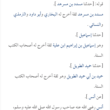
قوله: [حدثنا
مسدد بن مسرهد
].
مسدد بن مسرهد
ثقة أخرج له
البخاري
و
أبو داود
و
الترمذي
و
النسائي
.
[حدثنا
إسماعيل
].
وهو
إسماعيل بن إبراهيم ابن علية
ثقة أخرج له أصحاب الكتب
الستة.
[حدثنا
حميد الطويل
].
حميد بن أبي حميد الطويل
وهو ثقة أخرج له أصحاب الكتب
الستة.
[عن
أنس
].
أنس
رضي الله عنه صاحب رسول الله صلى الله عليه وسلم،