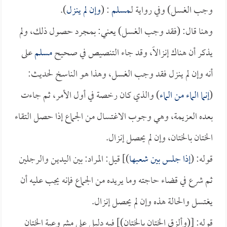
وجب الغسل) وفي رواية لـ
مسلم
: (
وإن لم ينزل
).
وهنا قال: (فقد وجب الغسل) يعني: بمجرد حصول ذلك، ولم
يذكر أن هناك إنزالاً، وقد جاء التنصيص في صحيح
مسلم
على
أنه وإن لم ينزل فقد وجب الغسل، وهذا هو الناسخ لحديث:
(
إنما الماء من الماء
) والذي كان رخصة في أول الأمر، ثم جاءت
بعده العزيمة، وهي وجوب الاغتسال من الجماع إذا حصل التقاء
الختان بالختان، وإن لم يحصل إنزال.
قوله: (
إذا جلس بين شعبها
)] قيل: المراد: بين اليدين والرجلين
ثم شرع في قضاء حاجته وما يريده من الجماع فإنه يجب عليه أن
يغتسل والحالة هذه وإن لم يحصل إنزال.
قوله: [(وألزق الختان بالختان)] فيه دليل على مشروعية الختان