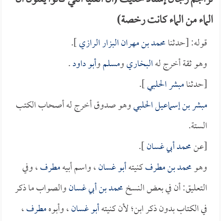
تراجم رجال إسناد حديث (أن الفتيا التي كانوا يفتون أن
الماء من الماء كانت رخصة)
قوله: [حدثنا
محمد بن مهران البزار الرازي
].
وهو ثقة أخرج له
البخاري
و
مسلم
و
أبو داود
.
[حدثنا
مبشر الحلبي
].
مبشر بن إسماعيل الحلبي
وهو صدوق أخرج له أصحاب الكتب
الستة.
[عن
محمد أبي غسان
].
وهو
محمد بن مطرف
كنيته
أبو غسان
، واسم أبيه
مطرف
، وفي
التعليق: أن في بعض النسخ
محمد بن أبي غسان
والصواب ما ذكر
في الكتاب بدون ذكر ابن؛ لأن كنيته
أبو غسان
، وأبوه
مطرف
،