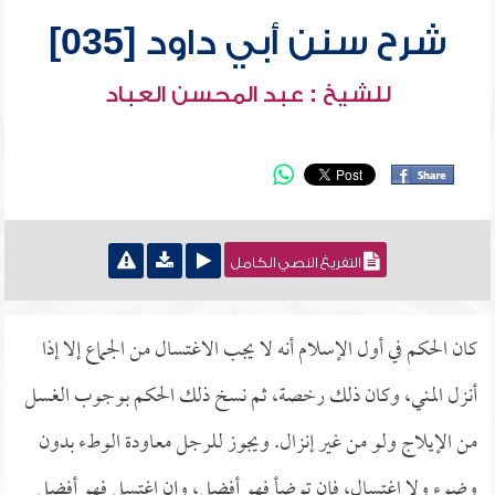
شرح سنن أبي داود [035]
للشيخ : عبد المحسن العباد
التفريغ النصي الكامل
كان الحكم في أول الإسلام أنه لا يجب الاغتسال من الجماع إلا إذا
أنزل المني، وكان ذلك رخصة، ثم نسخ ذلك الحكم بوجوب الغسل
من الإيلاج ولو من غير إنزال. ويجوز للرجل معاودة الوطء بدون
وضوء ولا اغتسال، فإن توضأ فهو أفضل، وإن اغتسل فهو أفضل