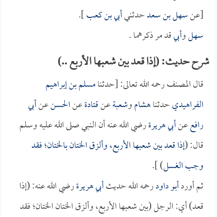
[عن
سهل بن سعد
حدثني
أبي بن كعب
].
سهل
و
أبي
قد مر ذكرهما .
شرح حديث: (إذا قعد بين شعبها الأربع ..)
قال المصنف رحمه الله تعالى: [حدثنا
مسلم بن إبراهيم
الفراهيدي
حدثنا
هشام
و
شعبة
عن
قتادة
عن
الحسن
عن
أبي
رافع
عن
أبي هريرة
رضي الله عنه أن النبي صلى الله عليه وسلم
قال: (
إذا قعد بين شعبها الأربع، وألزق الختان بالختان؛ فقد
وجب الغسل
) ].
ثم أورد
أبو داود
رحمه الله حديث
أبي هريرة
رضي الله عنه: (إذا
قعد) أي: الرجل (بين شعبها الأربع، وألزق الختان الختان؛ فقد