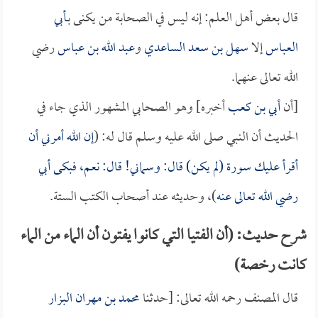
قال بعض أهل العلم: إنه ليس في الصحابة من يكنى بـ
أبي
العباس
إلا
سهل بن سعد الساعدي
و
عبد الله بن عباس
رضي
الله تعالى عنهما.
[أن
أبي بن كعب
أخبره] وهو الصحابي المشهور الذي جاء في
الحديث أن النبي صلى الله عليه وسلم قال له: (
إن الله أمرني أن
أقرأ عليك سورة (لم يكن) قال: وسماني! قال: نعم، فبكى
أبي
رضي الله تعالى عنه
)، وحديثه عند أصحاب الكتب الستة.
شرح حديث: (أن الفتيا التي كانوا يفتون أن الماء من الماء
كانت رخصة)
قال المصنف رحمه الله تعالى: [حدثنا
محمد بن مهران البزار