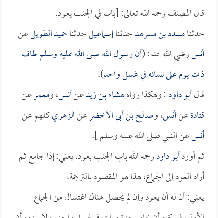
قال المصنف رحمه الله تعالى: [باب في الجنب يعود.
حدثنا
مسدد بن مسرهد
حدثنا
إسماعيل
حدثنا
حميد الطويل
عن
أنس
رضي الله عنه: (
أن رسول الله صلى الله عليه وسلم طاف
ذات يوم على نسائه في غسل واحد
).
قال
أبو داود
: وهكذا رواه
هشام بن زيد
عن
أنس
، و
معمر
عن
قتادة
عن
أنس
، و
صالح بن أبي الأخضر
عن
الزهري
كلهم عن
أنس
عن النبي صلى الله عليه وسلم ].
ثم أورد
أبو داود
رحمه الله باب الجنب يعود. يعني: إذا جامع ثم
أراد العود إلى الجماع، هذا هو المقصود بالترجمة.
يعني: أن له أن يعود وإن لم يحصل هناك اغتسال من الجماع