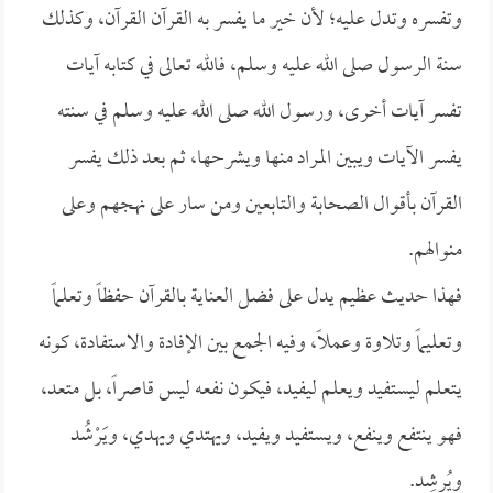
وتفسره وتدل عليه؛ لأن خير ما يفسر به القرآن القرآن، وكذلك
سنة الرسول صلى الله عليه وسلم، فالله تعالى في كتابه آيات
تفسر آيات أخرى، ورسول الله صلى الله عليه وسلم في سنته
يفسر الآيات ويبين المراد منها ويشرحها، ثم بعد ذلك يفسر
القرآن بأقوال الصحابة والتابعين ومن سار على نهجهم وعلى
منوالهم.
فهذا حديث عظيم يدل على فضل العناية بالقرآن حفظاً وتعلماً
وتعليماً وتلاوة وعملاً، وفيه الجمع بين الإفادة والاستفادة، كونه
يتعلم ليستفيد ويعلم ليفيد، فيكون نفعه ليس قاصراً، بل متعد،
فهو ينتفع وينفع، ويستفيد ويفيد، ويهتدي ويهدي، ويَرْشُد
ويُرشِد.