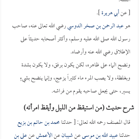
الستة.
[ عن
أبي هريرة
].
هو
عبد الرحمن بن صخر الدوسي
رضي الله تعالى عنه، صاحب
رسول الله صلى الله عليه وسلم، وأكثر أصحابه حديثاً على
الإطلاق رضي الله عنه وأرضاه.
ونضح الماء على ظاهره، لكن يكون برفق، ولا يكون بشدة
وبغلظة، ولا يصب المرء ماء كثيراً يزعج، وإنما ينضح بشيءٍ
يسير، حتى يجعل صاحبه يقوم من فراشه.
شرح حديث (من استيقظ من الليل وأيقظ امرأته)
قال المصنف رحمه الله تعالى: [ حدثنا
محمد بن حاتم بن بزيع
حدثنا
عبيد الله بن موسى
عن
شيبان
عن
الأعمش
عن
علي بن