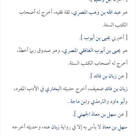
هو
عبد الله بن وهب المصري
، ثقة فقيه، أخرج له أصحاب
الكتب الستة.
[ أخبرني
يحيى بن أيوب
].
هو
يحيى بن أيوب الغافقي المصري
، وهو صدوق ربما أخطأ،
أخرج له أصحاب الكتب الستة.
[ عن
زبان بن فائد
].
زبان بن فائد
ضعيف، أخرج حديثه
البخاري
في الأدب المفرد،
و
أبو داود
و
الترمذي
و
ابن ماجة
.
[ عن
سهل بن معاذ الجهني
].
سهل بن معاذ
لا بأس به إلا في رواية
زبان
عنه، وحديثه أخرجه