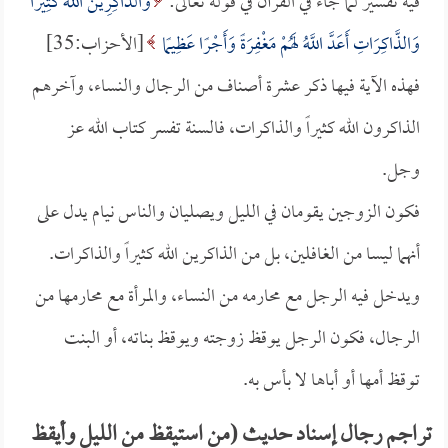
فيه تفسير لما جاء في القرآن في قوله تعالى:
وَالذَّاكِرِينَ اللَّهَ كَثِيرًا
وَالذَّاكِرَاتِ أَعَدَّ اللَّهُ لَهُمْ مَغْفِرَةً وَأَجْرًا عَظِيمًا
[الأحزاب:35]
فهذه الآية فيها ذكر عشرة أصناف من الرجال والنساء، وآخرهم
الذاكرون الله كثيراً والذاكرات، فالسنة تفسر كتاب الله عز
وجل.
فكون الزوجين يقومان في الليل ويصليان والناس نيام يدل على
أنهما ليسا من الغافلين، بل من الذاكرين الله كثيراً والذاكرات.
ويدخل فيه الرجل مع محارمه من النساء، والمرأة مع محارمها من
الرجال، فكون الرجل يوقظ زوجته ويوقظ بناته، أو البنت
توقظ أمها أو أباها لا بأس به.
تراجم رجال إسناد حديث (من استيقظ من الليل وأيقظ