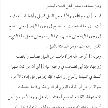
ومن مساعدة بعض أهل البيت لبعض.
قوله: [ (رحم الله رجلاً قام من الليل فصلى وأيقظ امرأته، فإن
أبت -أي: ما استجابت له- نضح في وجهها الماء) ] يعني: نضح
في وجهها الماء حتى يذهب عنها النوم، وحتى تفعل هذا الشيء
الذي أراده منها، وهو الصلاة بالليل.
وقوله: [ (رحم الله امرأة قامت من الليل فصلت وأيقظت
زوجها، فإن أبى نضحت في وجهه الماء)] أي أن من كان منهما
أنشط في العبادة وأسرع إلى القيام فإنه يحرص على إفادة الآخر،
سواءٌ الرجل أو المرأة، الزوج أو الزوجة، وإذا ما حصلت
الاستجابة بالكلام فينضح أحدهما الماء على وجه الآخر من أجل
أن يذهب عنه النوم ويهب ويقوم، وهذا من التعاون على البر