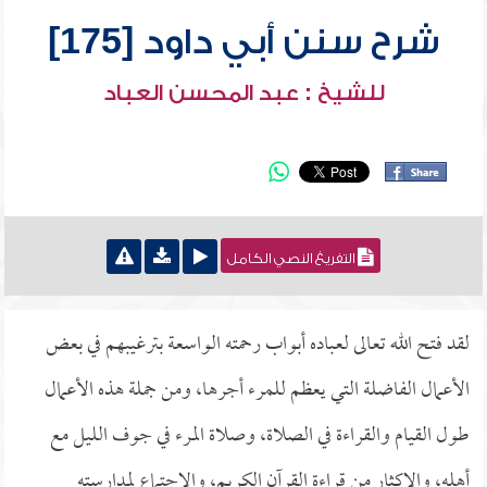
شرح سنن أبي داود [175]
للشيخ : عبد المحسن العباد
التفريغ النصي الكامل
لقد فتح الله تعالى لعباده أبواب رحمته الواسعة بترغيبهم في بعض
الأعمال الفاضلة التي يعظم للمرء أجرها، ومن جملة هذه الأعمال
طول القيام والقراءة في الصلاة، وصلاة المرء في جوف الليل مع
أهله، والإكثار من قراءة القرآن الكريم، والاجتماع لمدارسته