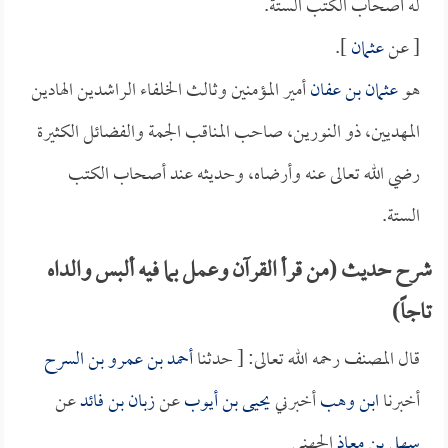
له أصحاب الكتب الستة.
[ عن
عثمان
].
هو
عثمان بن عفان
أمير المؤمنين وثالث الخلفاء الراشدين الهادين
المهديين، ذو النورين، صاحب المناقب الجمة والفضائل الكثيرة
رضي الله تعالى عنه وأرضاه، وحديثه عند أصحاب الكتب
الستة.
شرح حديث (من قرأ القرآن وعمل بما فيه ألبس والداه
تاجاً)
قال المصنف رحمه الله تعالى: [ حدثنا
أحمد بن عمرو بن السرح
أخبرنا
ابن وهب
أخبرني
يحيى بن أيوب
عن
زبان بن فائد
عن
سهل بن معاذ
الجهني