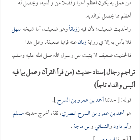
من عمل به يكون أعظم أجراً وفضلاً من والديه، ويحصل له
أعظم مما يحصل لوالديه.
والحديث ضعيف؛ لأن فيه ز
زباناً
وهو ضعيف، أما شيخه
سهل
فلا بأس به إلا في رواية
زبان
عنه فإنها ضعيفة، وعلى هذا
فالحديث ضعيف لا يثبت عن رسول الله صلى الله عليه وسلم.
تراجم رجال إسناد حديث (من قرأ القرآن وعمل بما فيه
ألبس والداه تاجاً)
قوله: [ حدثنا
أحمد بن عمرو بن السرح
].
هو
أحمد بن عمرو بن السرح المصري
، ثقة، أخرج حديثه
مسلم
و
أبو داود
و
النسائي
و
ابن ماجة
.
[ أخبرنا
ابن وهب
].