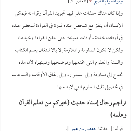
وَتَوَاصَوْا بِالصَّبْرِ
[العصر:3].
وإذا كان هناك حلقات علم فيها تجويد القرآن وقراءته فيمكن
الإنسان أن يتفق مع شخص عنده قدرة في القراءة ليحضر عنده
في أوقات محددة وأوقات معينة؛ حتى يتقن القراءة ويجيدها،
ولكن لا تكون المداومة والملازمة إلا بالاشتغال بعلم الكتاب
والسنة والعلوم التي تخدمهما وتوضحهما وتبينهما؛ لأن هذه
تحتاج إلى مداومة وإلى استمرار، وإلى إنفاق الأوقات والساعات
في تحصيل تلك العلوم التي لابد منها.
تراجم رجال إسناد حديث (خيركم من تعلم القرآن
وعلمه)
قوله: [ حدثنا
حفص بن عمر
].