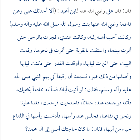
قال: قال
علي
رضي الله عنه لـ
ابن أعبد
: (
ألا أحدثك عني وعن
فاطمة
رضي الله عنها بنت رسول الله صلى الله عليه وآله وسلم!
وكانت أحب أهله إليه، وكانت عندي، فجرت بالرحى حتى
أثرت بيدها، واستقت بالقربة حتى أثرت في نحرها، وقمت
البيت حتى اغبرت ثيابها، وأوقدت القدر حتى دكنت ثيابها
وأصابها من ذلك ضر، فسمعنا أن رقيقاً أتي بهم النبي صلى الله
عليه وآله وسلم، فقلت: لو أتيت أباك فسألته خادماً يكفيك،
فأتته فوجدت عنده حداثاً، فاستحيت فرجعت، فغدا علينا
ونحن في لفاعنا، فجلس عند رأسها، فأدخلت رأسها في اللفاع
حياء من أبيها، فقال: ما كان حاجتك أمس إلى آل محمد؟