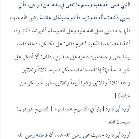
النبي صلى الله عليه وسلم ما تلقى في يدها من الرحى، فأتي
بسبي فأتته تسأله فلم تره، فأخبرت بذلك
عائشة
رضي الله عنها،
فلما جاء النبي صلى الله عليه وعلى آله وسلم أخبرته، فأتانا وقد
أخذنا مضاجعنا فذهبنا لنقوم فقال: على مكانكما، فجاء فقعد
بيننا حتى وجدت برد قدميه على صدري، فقال: ألا أدلكما على
خير مما سألتما؟ إذا أخذتما مضاجعكما فسبحا ثلاثاً وثلاثين
واحمدا ثلاثاً وثلاثين وكبرا أربعاً وثلاثين، فهو خير لكما من
خادم) ].
أورد
أبو داود
[ باباً في التسبيح عند النوم ] التسبيح هو قول:
سبحان الله.
أورد
أبو داود
حديث
علي
رضي الله عنه، أن
فاطمة
رضي الله