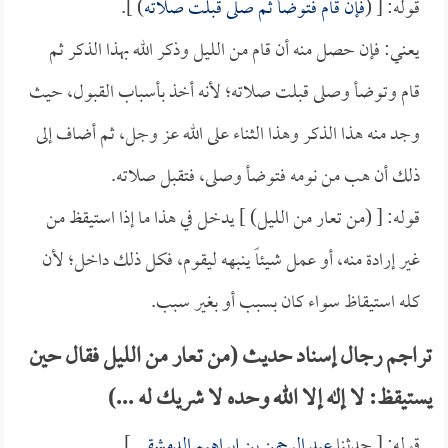
قوله: [ (
فإن قام فتوضأ ثم صلى قبلت صلاته
) ].
يعني: فإن حصل منه أن قام من الليل وذكر الله بهذا الذكر ثم
قام وتوضأ وصلى قبلت صلاته؛ لأنه أخذ بأسباب القبول، حيث
وجد منه هذا الذكر وهذا الثناء على الله عز وجل، ثم أضاف إلى
ذلك أن هب من نومه فتوضأ وصلى، فتقبل صلاته.
قوله: [ (من تعار من الليل) ] يدخل في هذا ما إذا استيقظ من
غير إرادة منه، أو عمل شيئاً ينبهه ليقوم، فكل ذلك داخل؛ لأن
كله استيقاظ سواء كان بسبب أو بغير سبب.
تراجم رجال إسناد حديث (من تعار من الليل فقال حين
يستيقظ: لا إله إلا الله وحده لا شريك له ...)
قوله: [ حدثنا
عبد الرحمن بن إبراهيم الدمشقي
].