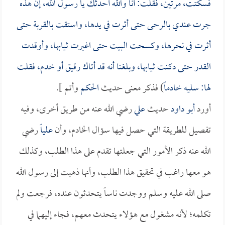
فسكتت، مرتين، فقلت: أنا والله أحدثك يا رسول الله، إن هذه
جرت عندي بالرحى حتى أثرت في يدها، واستقت بالقربة حتى
أثرت في نحرها، وكسحت البيت حتى اغبرت ثيابها، وأوقدت
القدر حتى دكنت ثيابها، وبلغنا أنه قد أتاك رقيق أو خدم، فقلت
لها: سليه خادماً
) فذكر معنى حديث
الحكم
وأتم ].
أورد
أبو داود
حديث
علي
رضي الله عنه من طريق أخرى، وفيه
تفصيل للطريقة التي حصل فيها سؤال الخادم، وأن
علياً
رضي
الله عنه ذكر الأمور التي جعلتها تقدم على هذا الطلب، وكذلك
هو معها راغب في تحقيق هذا الطلب، وأنها ذهبت إلى رسول الله
صلى الله عليه وسلم ووجدت ناساً يتحدثون عنده، فرجعت ولم
تكلمه؛ لأنه مشغول مع هؤلاء يتحدث معهم، فجاء إليهما في