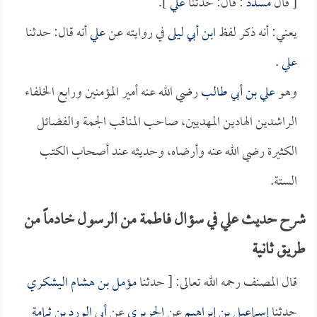
[ قال
مسدد
: قال: حدثنا
علي
].
يعني: أنه ذكر لفظ
ابن أبي ليلى
في روايته عن
علي
أنه قال: حدثنا
علي
.
وهو
علي بن أبي طالب
رضي الله عنه أمير المؤمنين ورابع الخلفاء
الراشدين الهادين المهديين، صاحب المناقب الجمة والفضائل
الكثيرة رضي الله عنه وأرضاه، وحديثه عند أصحاب الكتب
الستة.
شرح حديث علي في سؤال فاطمة من الرسول خادماً من
طريق ثانية
قال المصنف رحمه الله تعالى: [ حدثنا
مؤمل بن هشام اليشكري
حدثنا
إسماعيل بن إبراهيم
عن
الجريري
عن
أبي الورد بن ثمامة