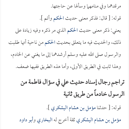
مرقدهما وفي منامهما وسألها عن حاجتها.
قوله: [ قال: فذكر معنى حديث
الحكم
وأتم ].
يعني: ذكر معنى حديث
الحكم
الذي مر ذكره وفيه زيادة على
ذلك، والحديث فيه ما يتعلق بحديث
الحكم
من ناحية أنها طلبت
والرسول صلى الله عليه وسلم أرشدهما إلى ما يغني عن الخادم،
وهذا ثابت في الطريق الأولى، وأما هذه الطريق ففيها ضعف.
تراجم رجال إسناد حديث علي في سؤال فاطمة من
الرسول خادماً من طريق ثانية
قوله: [ حدثنا
مؤمل بن هشام اليشكري
].
مؤمل بن هشام اليشكري
ثقة أخرج له
البخاري
و
أبو داود