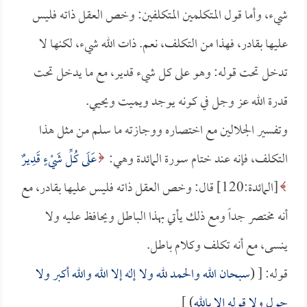
شيء، وأما قول المتكلمين المتكلفين: وخص العقل ذاته فليس
عليها بقادر، فهذا من التكلف، نعم. ذات الله شيء، لكنها لا
تدخل تحت قوله: وهو على كل شيء قدير، مع ما يدخل تحت
قدرة الله عز وجل في كونه يوجد ويميت ويحيي.
وتفسير الجلالين مع اختصاره ووجازته ما سلم من مثل هذا
التكلف، فإنه عند ختام سورة المائدة وهي:
عَلَى كُلِّ شَيْءٍ قَدِيرٌ
[المائدة:120] قال: وخص العقل ذاته فليس عليها بقادر، مع
أنه مختصر جداً ومع ذلك يأتي بهذا الباطل ويحافظ عليه ولا
ينسى، مع أنه تكلف وكلام باطل.
قوله: [ (
سبحان الله والحمد لله ولا إله إلا الله والله أكبر ولا
حول ولا قوله إلا بالله
) ]