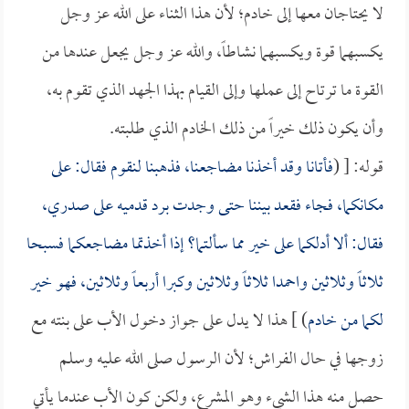
لا يحتاجان معها إلى خادم؛ لأن هذا الثناء على الله عز وجل
يكسبهما قوة ويكسبهما نشاطاً، والله عز وجل يجعل عندها من
القوة ما ترتاح إلى عملها وإلى القيام بهذا الجهد الذي تقوم به،
وأن يكون ذلك خيراً من ذلك الخادم الذي طلبته.
قوله: [ (
فأتانا وقد أخذنا مضاجعنا، فذهبنا لنقوم فقال: على
مكانكما، فجاء فقعد بيننا حتى وجدت برد قدميه على صدري،
فقال: ألا أدلكما على خير مما سألتما؟ إذا أخذتما مضاجعكما فسبحا
ثلاثاً وثلاثين واحمدا ثلاثاً وثلاثين وكبرا أربعاً وثلاثين، فهو خير
لكما من خادم
) ] هذا لا يدل على جواز دخول الأب على بنته مع
زوجها في حال الفراش؛ لأن الرسول صلى الله عليه وسلم
حصل منه هذا الشيء وهو المشرع، ولكن كون الأب عندما يأتي