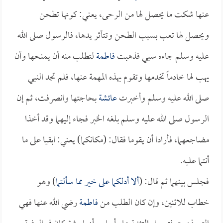
عنها شكت ما يحصل لها من الرحى، يعني: كونها تطحن
ويحصل لها تعب بسبب الطحن وتتأثر يدها، فالرسول صلى الله
عليه وسلم جاءه سبي فذهبت
فاطمة
لتطلب منه أن يمنحها وأن
يهب لها خادماً تخدمها وتقوم بهذه المهمة عنها، فلم تجد النبي
صلى الله عليه وسلم وأخبرت
عائشة
بحاجتها وانصرفت، ثم إن
الرسول صلى الله عليه وسلم بلغه الخبر فجاء إليهما وقد أخذا
مضاجعهما، فأرادا أن يقوما فقال: (مكانكما) يعني: ابقيا على ما
أنتما عليه.
فجلس بينهما ثم قال: (
ألا أدلكما على خير مما سألتما
) وهو
خطاب للاثنين، وإن كان الطلب من
فاطمة
رضي الله عنها فهي