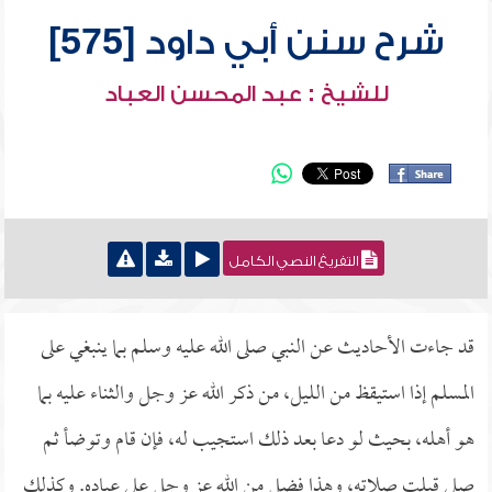
شرح سنن أبي داود [575]
للشيخ : عبد المحسن العباد
التفريغ النصي الكامل
قد جاءت الأحاديث عن النبي صلى الله عليه وسلم بما ينبغي على
المسلم إذا استيقظ من الليل، من ذكر الله عز وجل والثناء عليه بما
هو أهله، بحيث لو دعا بعد ذلك استجيب له، فإن قام وتوضأ ثم
صلى قبلت صلاته، وهذا فضل من الله عز وجل على عباده. وكذلك