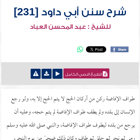
شرح سنن أبي داود [231]
للشيخ : عبد المحسن العباد
التفريغ النصي الكامل
طواف الإفاضة ركن من أركان الحج لا يتم الحج إلا به، ولو رجع
الإنسان إلى بلده ولم يطف طواف الإفاضة لم يتم حجه، وعليه أن
يرجع من بلده ليطوف طواف الإفاضة، والنبي صلى الله عليه وسلم
رمى ثم نحر ثم حلق ثم طاف وكان ذلك ضحىً من يوم النحر،