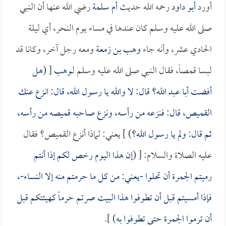
أورد
أبو داود
رحمه الله حديث
أم سلمة
رضي الله عنها أن النبي
صلى الله عليه وسلم كان عندها في مساء يوم النحر، أي ليلة
الحادي عشر، وأنه جاء
وهب بن زمعة
ومعه رجل آخر، وكانا قد
لبسا قمصاً، فقال النبي صلى الله عليه وسلم لـ
وهب
[ (
هل
أفضت
أبا عبد الله
؟ قال: لا والله يا رسول الله، قال: انزع عنك
القميص، قال: فنزعه من رأسه، ونزع صاحبه قميصه من رأسه،
ثم قال: ولم يا رسول الله؟
) ] يعني: لماذا أنزع القميص؟ فقال
عليه الصلاة والسلام: [ (
إن هذا اليوم رخص لكم إذا أنتم
رميتم الجمرة أن تحلوا -يعني: من كل ما حرمتم منه إلا النساء-،
فإذا أمسيتم قبل أن تطوفوا هذا البيت صرتم حرماً كهيئتكم قبل
أن ترموا الجمرة حتى تطوفوا به
) ].