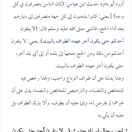
أورد
أبو داود
حديث
ابن عباس
: (كان الناس ينصرفون في كل
وجه) ] يعني: كانوا يذهبون إلى كل جهة منصرفين إلى ديارهم
بعد أداء الحج، فالنبي صلى الله عليه وسلم قال: (
لا ينفرن
أحدكم حتى يكون آخر عهده الطواف بالبيت
). يعني: لا ينفرن
أحدكم من مكة ومن الحج متجهاً إلى بلده أو إلى أي بلد آخر،
حتى يكون آخر عهده الطواف بالبيت.
وهذا يدلنا على أن طواف الوداع واجب، ولهذا رخص فيه
للحائض والنفساء، والترخيص للحائض والنفساء يدل على أن
غيرهما لم يخرص له، وإنما عليه أن يطوف، وألا يترك الطواف بل
عليه أن يأتي به.
تراجم رجال إسناد حديث (.. لا ينفرن أحد حتى يكون