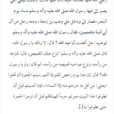
رضي الله عنها يحدثانه جميعاً ذاك عنها قالت: (
كانت ليلتي التي
يصير إلي فيها رسول الله صلى الله عليه وآله وسلم مساء يوم
النحر، فصار إلي ودخل علي
وهب بن زمعة
، ومعه رجل من آل
أبي أمية متقمصين، فقال رسول الله صلى الله عليه وآله وسلم
لـ
وهب
: هل أفضت
أبا عبد الله
؟ قال: لا والله يا رسول الله،
قال صلى الله عليه وآله وسلم: انزع عنك القميص، قال: فنزعه
من رأسه، ونزع صاحبه قميصه من رأسه، ثم قال: ولم يا رسول
الله؟ قال: إن هذا يوم رخص لكم إذا أنتم رميتم الجمرة أن تحلوا
-يعني: من كل ما حرمتم منه إلا النساء-، فإذا أمسيتم قبل أن
تطوفوا هذا البيت صرتم حرماً كهيئتكم قبل أن ترموا الجمرة
حتى تطوفوا به) ].