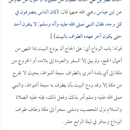
حدثنا
نصر بن علي
حدثنا
سفيان
عن
سليمان الأحول
عن
طاوس
عن
ابن عباس
رضي الله عنهما قال: (
كان الناس ينصرفون في
كل وجه، فقال النبي صلى الله عليه وآله وسلم: لا ينفرن أحد
حتى يكون آخر عهده الطواف بالبيت
) ].
قوله: باب الوداع أي: على الحاج أن يودع البيت إذا انتهى من
أعمال الحج، ولم يبق إلا السفر والعودة إلى بلاده، أو الخروج من
مكة إلى أي بلدة أخرى بالطواف سبعة أشواط، بحيث لا يخرج
من مكة إلا وقد ودع البيت بأن يطوف به سبعة أشواط، والنبي
صلى الله عليه وسلم أمر بذلك وفعل ذلك، فإنه عليه الصلاة
والسلام نزل المحصب، ومشى سحراً إلى مكة وطاف طواف
الوداع وسافر في ليلة الرابع عشر.