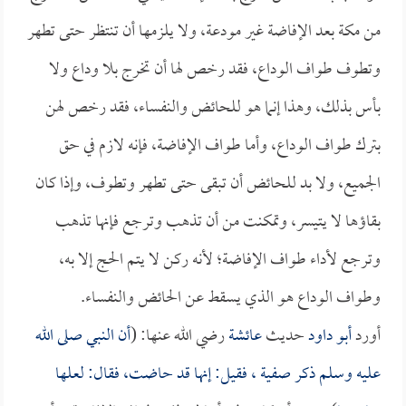
من مكة بعد الإفاضة غير مودعة، ولا يلزمها أن تنتظر حتى تطهر
وتطوف طواف الوداع، فقد رخص لها أن تخرج بلا وداع ولا
بأس بذلك، وهذا إنما هو للحائض والنفساء، فقد رخص لهن
بترك طواف الوداع، وأما طواف الإفاضة، فإنه لازم في حق
الجميع، ولا بد للحائض أن تبقى حتى تطهر وتطوف، وإذا كان
بقاؤها لا يتيسر، وتمكنت من أن تذهب وترجع فإنها تذهب
وترجع لأداء طواف الإفاضة؛ لأنه ركن لا يتم الحج إلا به،
وطواف الوداع هو الذي يسقط عن الحائض والنفساء.
أورد
أبو داود
حديث
عائشة
رضي الله عنها: (
أن النبي صلى الله
عليه وسلم ذكر
صفية
، فقيل: إنها قد حاضت، فقال: لعلها