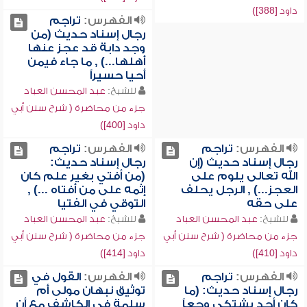
داود [388])
الفهرس:
تراجم
رجال إسناد حديث (من
وجد دابة قد عجز عنها
أهلها...) , ما جاء فيمن
أحيا حسيراً
للشيخ:
عبد المحسن العباد
جزء من محاضرة ( شرح سنن أبي
داود [400])
الفهرس:
تراجم
الفهرس:
تراجم
رجال إسناد حديث (إن
رجال إسناد حديث:
الله تعالى يلوم على
(من أفتي بغير علم كان
العجز...) , الرجل يحلف
إثمه على من أفتاه ...) ,
على حقه
التوقي في الفتيا
للشيخ:
عبد المحسن العباد
للشيخ:
عبد المحسن العباد
جزء من محاضرة ( شرح سنن أبي
جزء من محاضرة ( شرح سنن أبي
داود [410])
داود [414])
الفهرس:
تراجم
الفهرس:
القول في
رجال إسناد حديث: (ما
توثيق نبهان مولى أم
كان أحد يشتكي وجعاً
سلمة في الكاشف مع أن