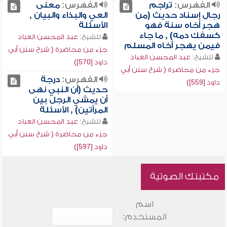
الفهرس:
تراجم
الفهرس:
معنى
رجال إسناد حديث (من
العي والبذاء والبيان ,
هجر أخاه سنة فهو
الأسئلة
كسفك دمه) , ما جاء
للشيخ:
عبد المحسن العباد
فيمن يهجر أخاه المسلم
جزء من محاضرة ( شرح سنن أبي
للشيخ:
عبد المحسن العباد
داود [570])
جزء من محاضرة ( شرح سنن أبي
الفهرس:
درجة
داود [559])
حديث (أن النبي نهى
أن يمشي الرجل بين
المرأتين) , الأسئلة
للشيخ:
عبد المحسن العباد
جزء من محاضرة ( شرح سنن أبي
داود [597])
مكتبتك الصوتية
اسم
المستخدم: