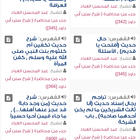
العرافة
للشيخ:
عبد المحسن العباد
للشيخ:
عبد المحسن العباد
جزء من محاضرة ( شرح سنن أبي
جزء من محاضرة ( شرح سنن أبي
داود [342])
داود [345])
الفهرس:
حال
الفهرس:
شرح
حديث (أفلحت يا
حديث تكفين أم
قديم) , الأسئلة
كلثوم بنت النبي صلى
الله عليه وسلم , كفن
للشيخ:
عبد المحسن العباد
المرأة
جزء من محاضرة ( شرح سنن أبي
للشيخ:
عبد المحسن العباد
داود [345])
جزء من محاضرة ( شرح سنن أبي
داود [366])
الفهرس:
تراجم
الفهرس:
شرح
رجال إسناد حديث (أنا
حديث (من وجد دابة
ثالث الشريكين ما لم يخن
قد عجز عنها أهلها...) ,
أحدهما صاحبه) , باب
ما جاء فيمن أحيا حسيراً
الشركة
للشيخ:
عبد المحسن العباد
للشيخ:
عبد المحسن العباد
جزء من محاضرة ( شرح سنن أبي
جزء من محاضرة ( شرح سنن أبي
داود [400])