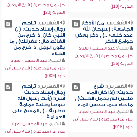
جزء من محاضرة ( شرح الأربعين
النووية [18])
النووية [20])
الفهرس:
من الأذكار
الفهرس:
تراجم
الجامعة: (سبحان الله
رجال إسناد حديث: (أن
عدد خلقه ..) , ذكر بعض
النبي كان إذا خرج من
جوامع الذكر
الغائط قال: غفرانك) , ما
يقول الرجل إذا خرج من
للشيخ:
عبد المحسن العباد
الخلاء
جزء من محاضرة ( شرح الأربعين
للشيخ:
عبد المحسن العباد
النووية [36])
جزء من محاضرة ( شرح سنن أبي
داود [009])
الفهرس:
شرح
الفهرس:
تراجم
حديث: (إذا كان الماء
رجال إسناد حديث
قلتين لم يحمل الخبث) ,
أنس: (رأيت رسول الله
ما جاء فيما ينجس الماء
يتوضأ وعليه عمامة
قطرية...) , المسح على
للشيخ:
عبد المحسن العباد
العمامة
جزء من محاضرة ( شرح سنن أبي
للشيخ:
عبد المحسن العباد
داود [015])
جزء من محاضرة ( شرح سنن أبي