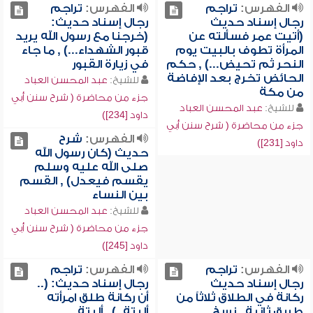
الفهرس:
تراجم
الفهرس:
تراجم
رجال إسناد حديث
رجال إسناد حديث:
(أتيت عمر فسألته عن
(خرجنا مع رسول الله يريد
المرأة تطوف بالبيت يوم
قبور الشهداء...) , ما جاء
النحر ثم تحيض...) , حكم
في زيارة القبور
الحائض تخرج بعد الإفاضة
للشيخ:
عبد المحسن العباد
من مكة
جزء من محاضرة ( شرح سنن أبي
للشيخ:
عبد المحسن العباد
داود [234])
جزء من محاضرة ( شرح سنن أبي
الفهرس:
شرح
داود [231])
حديث (كان رسول الله
صلى الله عليه وسلم
يقسم فيعدل) , القسم
بين النساء
للشيخ:
عبد المحسن العباد
جزء من محاضرة ( شرح سنن أبي
داود [245])
الفهرس:
تراجم
الفهرس:
تراجم
رجال إسناد حديث
رجال إسناد حديث: (..
ركانة في الطلاق ثلاثاً من
أن ركانة طلق امرأته
طريق ثانية , نسخ
ألبتة..) , ألبتة