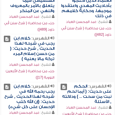
العلماء الذين احتجوا
الشنقيطي فيما
بأحاديث المهدي واعتقدوا
يتعلق بالأمر بالمعروف
موجبها، وحكاية كلامهم
والنهي عن المنكر
في ذلك
للشيخ:
عبد المحسن العباد
للشيخ:
عبد المحسن العباد
جزء من محاضرة ( شرح سنن أبي
جزء من محاضرة ( شرح سنن أبي
داود [489])
داود [482])
الفهرس:
كلام ابن
رجب في شرحه لهذا
الحديث , شرح حديث: (
من حسن إسلام المرء
تركه مالا يعنيه )
للشيخ:
عبد المحسن العباد
جزء من محاضرة ( شرح الأربعين
النووية [17])
الفهرس:
الحكم
الفهرس:
كلام ابن
على حديث: ( أيما لحم
رجب رحمه الله في
نبت من سحت .. ) ودلالته
شرحه لهذا الحديث , شرح
, الأسئلة
حديث: (إن الله كتب
الإحسان على كل شيء)
للشيخ:
عبد المحسن العباد
للشيخ:
عبد المحسن العباد
جزء من محاضرة ( شرح الأربعين