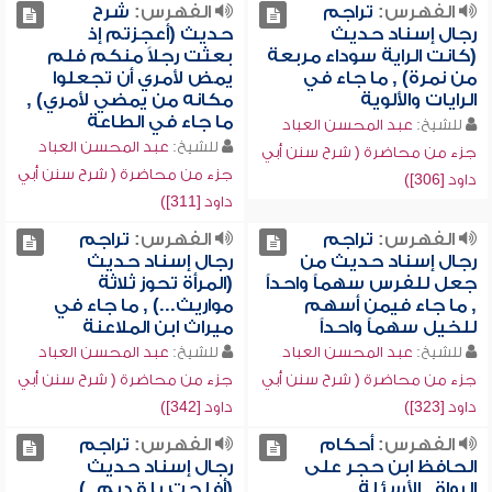
الفهرس:
تراجم
الفهرس:
شرح
رجال إسناد حديث
حديث (أعجزتم إذ
(كانت الراية سوداء مربعة
بعثت رجلاً منكم فلم
من نمرة) , ما جاء في
يمض لأمري أن تجعلوا
الرايات والألوية
مكانه من يمضي لأمري) ,
ما جاء في الطاعة
للشيخ:
عبد المحسن العباد
للشيخ:
عبد المحسن العباد
جزء من محاضرة ( شرح سنن أبي
جزء من محاضرة ( شرح سنن أبي
داود [306])
داود [311])
الفهرس:
تراجم
الفهرس:
تراجم
رجال إسناد حديث من
رجال إسناد حديث
جعل للفرس سهماً واحداً
(المرأة تحوز ثلاثة
, ما جاء فيمن أسهم
مواريث...) , ما جاء في
للخيل سهماً واحداً
ميراث ابن الملاعنة
للشيخ:
عبد المحسن العباد
للشيخ:
عبد المحسن العباد
جزء من محاضرة ( شرح سنن أبي
جزء من محاضرة ( شرح سنن أبي
داود [323])
داود [342])
الفهرس:
أحكام
الفهرس:
تراجم
الحافظ ابن حجر على
رجال إسناد حديث
الرواة , الأسئلة
(أفلحت يا قديم..) ,