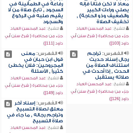
معاذ لا تكن فتاناً فإنه
رفاعة في الطمأنينة في
يصلي وراءك الكبير
السجود , تابع صلاة من لا
والضعيف وذو الحاجة) ,
يقيم صلبه في الركوع
تخفيف الصلاة
والسجود
للشيخ:
عبد المحسن العباد
للشيخ:
عبد المحسن العباد
جزء من محاضرة ( شرح سنن أبي
جزء من محاضرة ( شرح سنن أبي
داود [103])
داود [111])
الفهرس:
تراجم
الفهرس:
معنى
رجال إسناد حديث
قول ابن حبان في
استئناف الصلاة من
المجروحين: فلان يخطئ
الحدث , إذا أحدث في
كثيراً , الأسئلة
صلاته يستقبل
للشيخ:
عبد المحسن العباد
للشيخ:
عبد المحسن العباد
جزء من محاضرة ( شرح سنن أبي
جزء من محاضرة ( شرح سنن أبي
داود [149])
داود [126])
الفهرس:
إسناد آخر
معلق لصلاة التسبيح
وتراجم رجاله , ما جاء في
صلاة التسبيح
للشيخ:
عبد المحسن العباد