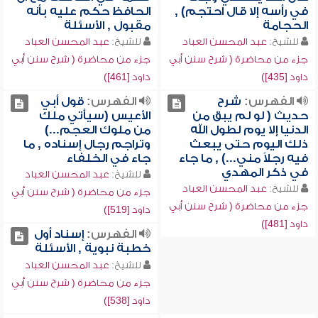
في رأسه إلا قال احتجم) ,
الحافظ حكم عليه بأنه
الحجامة
مقبول , الأسئلة
للشيخ:
عبد المحسن العباد
للشيخ:
عبد المحسن العباد
جزء من محاضرة ( شرح سنن أبي
جزء من محاضرة ( شرح سنن أبي
داود [435])
داود [461])
الفهرس:
شرح
الفهرس:
قول أبي
حديث ( لو لم يبق من
الأعيس (سيأتي ملك
الدنيا إلا يوم لطول الله
من ملوك العجم...)
ذلك اليوم حتى يبعث
وتراجم رجال إسناده , ما
فيه رجلاً مني...) , ما جاء
جاء في الخلفاء
في ذكر المهدي
للشيخ:
عبد المحسن العباد
للشيخ:
عبد المحسن العباد
جزء من محاضرة ( شرح سنن أبي
جزء من محاضرة ( شرح سنن أبي
داود [519])
داود [481])
الفهرس:
إسناد أول
خطبة نبوية , الأسئلة
للشيخ:
عبد المحسن العباد
جزء من محاضرة ( شرح سنن أبي
داود [538])