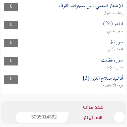
الإعجاز العلمي...من معجزات القرآن
0
زغلول النجار
القدر (24)
0
سفر الحوالي
سورة ق
0
محمد ركابي
سورة فصّلت
0
ياسر سلامة
أناشيد صلاح الدين [3]
0
فرقة الاعتصام
عدد مرات
3095014362
الاستماع