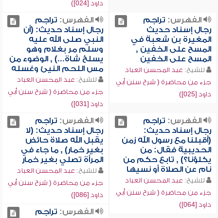
داود [024])
الفهرس:
تراجم
الفهرس:
تراجم
رجال إسناد حديث
رجال إسناد حديث: (أن
المغيرة بن شعبة في
النبي صلى الله عليه
المسح على الخفين ,
وسلم مر بغلام وهو
المسح على الخفين
يسلخ شاة...) , الوضوء من
مس اللحم النيئ وغسله
للشيخ:
عبد المحسن العباد
للشيخ:
عبد المحسن العباد
جزء من محاضرة ( شرح سنن أبي
جزء من محاضرة ( شرح سنن أبي
داود [025])
داود [031])
الفهرس:
تراجم
الفهرس:
تراجم
رجال إسناد حديث:
رجال إسناد حديث: (لا
(أقبلنا مع رسول الله زمن
يقبل الله صلاة حائض
الحديبية فقال: من
بغير خمار) , ما جاء في
يكلؤنا؟) , تابع حكم من
المرأة تصلي بغير خمار
نام عن الصلاة أو نسيها
للشيخ:
عبد المحسن العباد
للشيخ:
عبد المحسن العباد
جزء من محاضرة ( شرح سنن أبي
جزء من محاضرة ( شرح سنن أبي
داود [086])
داود [064])
الفهرس:
تراجم