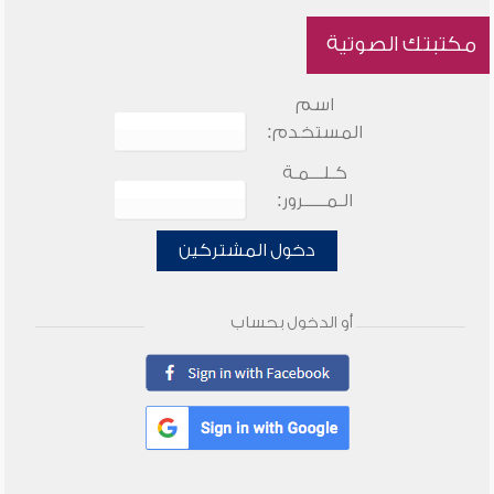
مكتبتك الصوتية
اسم
المستخدم:
كـلـــمـة
الـمـــــرور:
دخول المشتركين
أو الدخول بحساب