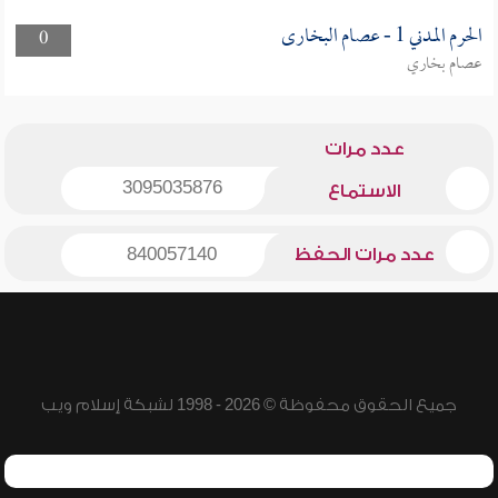
الحرم المدني 1 - عصام البخارى
0
عصام بخاري
عدد مرات
3095035876
الاستماع
عدد مرات الحفظ
840057140
جميع الحقوق محفوظة © 2026 - 1998 لشبكة إسلام ويب