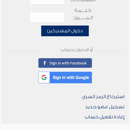
كـلـــمـة
الـمـــــرور:
دخول المشتركين
أو الدخول بحساب
استرجاع الرمز السري
تسجيل عضو جديد
إعادة تفعيل حساب