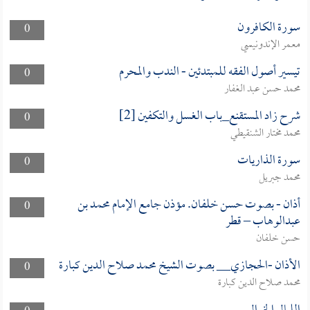
سورة الكافرون
0
معمر الإندونيسي
تيسير أصول الفقه للمبتدئين - الندب والمحرم
0
محمد حسن عبد الغفار
شرح زاد المستقنع_باب الغسل والتكفين [2]
0
محمد مختار الشنقيطي
سورة الذاريات
0
محمد جبريل
أذان - بصوت حسن خلفان. مؤذن جامع الإمام محمد بن
0
عبدالوهاب – قطر
حسن خلفان
الأذان -الحجازي__ بصوت الشيخ محمد صلاح الدين كبارة
0
محمد صلاح الدين كبارة