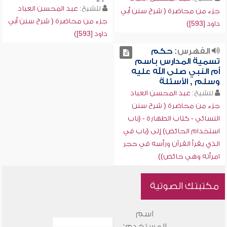
للشيخ:
عبد المحسن العباد
جزء من محاضرة ( شرح سنن أبي
جزء من محاضرة ( شرح سنن أبي
داود [593])
داود [593])
الفهرس:
حكم
تسمية المدارس باسم
أم النبي صلى الله عليه
وسلم , الأسئلة
للشيخ:
عبد المحسن العباد
جزء من محاضرة ( شرح سنن
النسائي - كتاب الطهارة - (باب
استخدام الحائض) إلى (باب في
الذي يقرأ القرآن ورأسه في حجر
امرأته وهي حائض))
مكتبتك الصوتية
اسم
المستخدم: