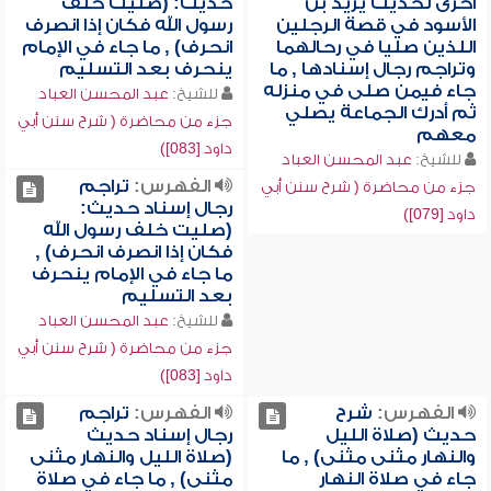
أخرى لحديث يزيد بن
حديث: (صليت خلف
الأسود في قصة الرجلين
رسول الله فكان إذا انصرف
اللذين صليا في رحالهما
انحرف) , ما جاء في الإمام
وتراجم رجال إسنادها , ما
ينحرف بعد التسليم
جاء فيمن صلى في منزله
للشيخ:
عبد المحسن العباد
ثم أدرك الجماعة يصلي
جزء من محاضرة ( شرح سنن أبي
معهم
داود [083])
للشيخ:
عبد المحسن العباد
الفهرس:
تراجم
جزء من محاضرة ( شرح سنن أبي
رجال إسناد حديث:
داود [079])
(صليت خلف رسول الله
فكان إذا انصرف انحرف) ,
ما جاء في الإمام ينحرف
بعد التسليم
للشيخ:
عبد المحسن العباد
جزء من محاضرة ( شرح سنن أبي
داود [083])
الفهرس:
شرح
الفهرس:
تراجم
حديث (صلاة الليل
رجال إسناد حديث
والنهار مثنى مثنى) , ما
(صلاة الليل والنهار مثنى
جاء في صلاة النهار
مثنى) , ما جاء في صلاة