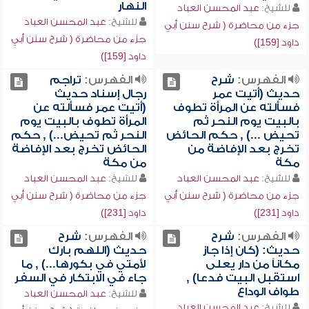
النهار
للشيخ:
عبد المحسن العباد
للشيخ:
عبد المحسن العباد
جزء من محاضرة ( شرح سنن أبي
جزء من محاضرة ( شرح سنن أبي
داود [159])
داود [159])
الفهرس:
شرح
الفهرس:
تراجم
حديث (أتيت عمر
رجال إسناد حديث
فسألته عن المرأة تطوف
(أتيت عمر فسألته عن
بالبيت يوم النحر ثم
المرأة تطوف بالبيت يوم
تحيض ...) , حكم الحائض
النحر ثم تحيض...) , حكم
تخرج بعد الإفاضة من
الحائض تخرج بعد الإفاضة
مكة
من مكة
للشيخ:
عبد المحسن العباد
للشيخ:
عبد المحسن العباد
جزء من محاضرة ( شرح سنن أبي
جزء من محاضرة ( شرح سنن أبي
داود [231])
داود [231])
الفهرس:
شرح
الفهرس:
شرح
حديث: (كان إذا جاز
حديث (اللهم بارك
مكاناً من دار يعلى
لأمتي في بكورها...) , ما
استقبل البيت فدعا) ,
جاء في الابتكار في السفر
طواف الوداع
للشيخ:
عبد المحسن العباد
للشيخ:
عبد المحسن العباد