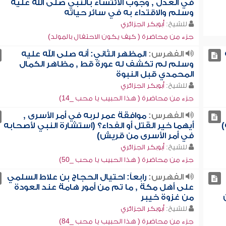
في العدل , وجوب الائتساء بالنبي صلى الله عليه
وسلم والاقتداء به في سائر حياته
للشيخ:
أبوبكر الجزائري
جزء من محاضرة ( كيف يكون الاحتفال بالمولد)
الفهرس:
المظهر الثاني: أنه صلى الله عليه
وسلم لم تكشف له عورة قط , مظاهر الكمال
المحمدي قبل النبوة
للشيخ:
أبوبكر الجزائري
جزء من محاضرة ( هذا الحبيب يا محب _14)
الفهرس:
موافقة عمر لربه في أمر الأسرى ,
)
أيهما خير القتل أو الفداء؟ (استشارة النبي لأصحابه
في أمر الأسرى من قريش)
للشيخ:
أبوبكر الجزائري
جزء من محاضرة ( هذا الحبيب يا محب _50)
الفهرس:
رابعاً: احتيال الحجاج بن علاط السلمي
على أهل مكة , ما تم من أمور هامة عند العودة
من غزوة خيبر
للشيخ:
أبوبكر الجزائري
جزء من محاضرة ( هذا الحبيب يا محب _84)