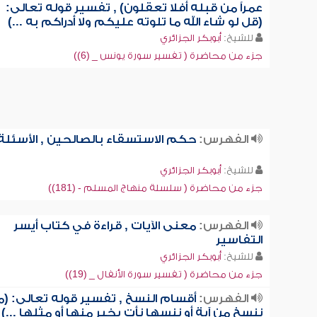
عمراً من قبله أفلا تعقلون) , تفسير قوله تعالى:
(قل لو شاء الله ما تلوته عليكم ولا أدراكم به ...)
للشيخ:
أبوبكر الجزائري
جزء من محاضرة ( تفسير سورة يونس _ (6))
الفهرس:
حكم الاستسقاء بالصالحين , الأسئلة
للشيخ:
أبوبكر الجزائري
جزء من محاضرة ( سلسلة منهاج المسلم - (181))
الفهرس:
معنى الآيات , قراءة في كتاب أيسر
التفاسير
للشيخ:
أبوبكر الجزائري
جزء من محاضرة ( تفسير سورة الأنفال _ (19))
الفهرس:
أقسام النسخ , تفسير قوله تعالى: (م
ننسخ من آية أو ننسها نأت بخير منها أو مثلها ...)