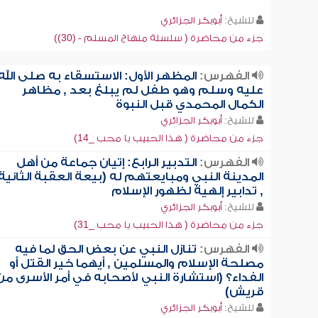
للشيخ:
أبوبكر الجزائري
جزء من محاضرة ( سلسلة منهاج المسلم - (30))
الفهرس:
المظهر الأول: الاستسقاء به صلى الله
عليه وسلم وهو طفل لم يبلغ بعد , مظاهر
الكمال المحمدي قبل النبوة
للشيخ:
أبوبكر الجزائري
جزء من محاضرة ( هذا الحبيب يا محب _14)
الفهرس:
التدبير الرابع: إتيان جماعة من أهل
المدينة النبي ومبايعتهم له (بيعة العقبة الثانية
, تدابير إلهية لظهور الإسلام
للشيخ:
أبوبكر الجزائري
جزء من محاضرة ( هذا الحبيب يا محب _31)
الفهرس:
تنازل النبي عن بعض الحق لما فيه
مصلحة الإسلام والمسلمين , أيهما خير القتل أو
الفداء؟ (استشارة النبي لأصحابه في أمر الأسرى من
قريش)
للشيخ:
أبوبكر الجزائري