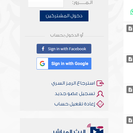
الـمـــــرور:
دخول المشتركين
أو الدخول بحساب
استرجاع الرمز السري
تسجيل عضو جديد
إعادة تفعيل حساب
البث المباشر