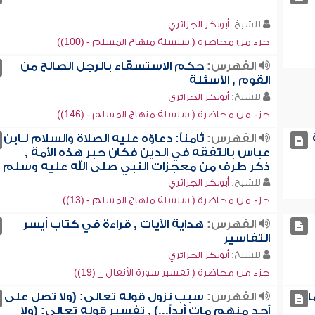
للشيخ:
أبوبكر الجزائري
جزء من محاضرة ( سلسلة منهاج المسلم - (100))
الفهرس:
حكم الاستسقاء بالرجل الصالح من
القوم , الأسئلة
للشيخ:
أبوبكر الجزائري
جزء من محاضرة ( سلسلة منهاج المسلم - (146))
الفهرس:
ثامناً: دعاؤه عليه الصلاة والسلام لـابن
عباس بالتفقه في الدين فكان حبر هذه الأمة ,
ذكر طرف من معجزات النبي صلى الله عليه وسلم
للشيخ:
أبوبكر الجزائري
جزء من محاضرة ( سلسلة منهاج المسلم - (13))
الفهرس:
هداية الآيات , قراءة في كتاب أيسر
التفاسير
للشيخ:
أبوبكر الجزائري
جزء من محاضرة ( تفسير سورة الأنفال _ (19))
ا
الفهرس:
سبب نزول قوله تعالى: (ولا تصل على
أحد منهم مات أبداً...) , تفسير قوله تعالى: (ولا