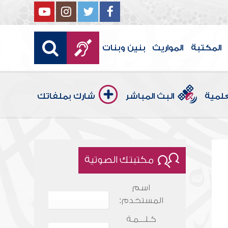
المكتبة
المواريث
بنين وبنات
علمية
البث المباشر
شارك بملفاتك
مكتبتك الصوتية
اسم
المستخدم:
كـلـــمـة