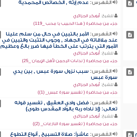
الفهرس:
عدم إرثه , الخصائص المحمدية
للشيخ:
أبوبكر الجزائري
جزء من محاضرة ( هذا الحبيب يا محب _119)
الفهرس:
الأمر بالتبين في حال من سلم علينا
عند ملاقاته في الجهاد , وجوب التثبت والتبين في
الأمور التي يترتب على الخطأ فيها ضرر بالغ وعظيم
للشيخ:
أبوبكر الجزائري
جزء من محاضرة ( نداءات الرحمن لأهل الإيمان _25)
الفهرس:
سبب نزول سورة عبس , بين يدي
سورة عبس
للشيخ:
أبوبكر الجزائري
جزء من محاضرة ( تفسير سورة عبس_ (1))
الفهرس:
فضل وادي العقيق , تفسير قوله
تعالى: (إذ ناداه ربه بالواد المقدس طوى)
للشيخ:
أبوبكر الجزائري
جزء من محاضرة ( تفسير سورة النازعات_ (2))
الفهرس:
عاشراً: صلاة التسبيح , أنواع التطوع