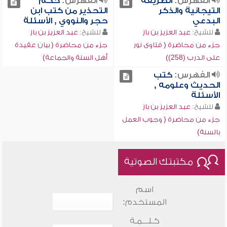
الفهرس:
الطريقة
الفهرس:
حكم
التيجانية والذكر
التحذير من كتب ابن
البدعي
حجر والنووي , الأسئلة
للشيخ:
عبد العزيز بن باز
للشيخ:
عبد العزيز بن باز
جزء من محاضرة ( فتاوى نور
جزء من محاضرة ( بيان عقيدة
على الدرب (258))
أهل السنة والجماعة)
الفهرس:
كتب
الحديث وعلومه ,
الأسئلة
للشيخ:
عبد العزيز بن باز
جزء من محاضرة ( وجوب العمل
بالسنة)
مكتبتك الصوتية
اسم
المستخدم:
كـلـــمـة