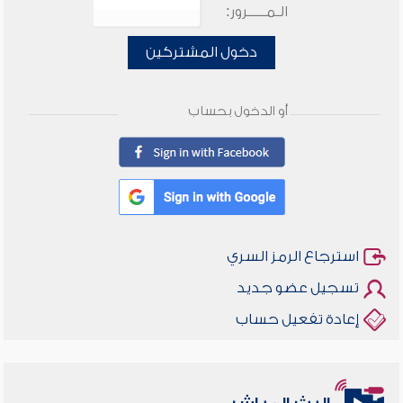
الـمـــــرور:
دخول المشتركين
أو الدخول بحساب
استرجاع الرمز السري
تسجيل عضو جديد
إعادة تفعيل حساب