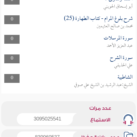
0
أبو إسحاق الحويني
شرح بلوغ المرام - كتاب الطهارة (25)
0
محمد بن صالح العثيمين
سورة المرسلات
0
عبد العزيز الأحمد
سورة الشرح
0
علي الحذيفي
الشاطبية
0
الشيخ:عبد الرشيد بن الشيخ علي صوفي
عدد مرات
3095025541
الاستماع