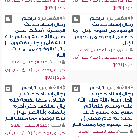
جزء من محاضرة ( شرح سنن أبي
جزء من محاضرة ( شرح سنن أبي
داود [030])
داود [030])
الفهرس:
تراجم
الفهرس:
تراجم
رجال إسناد حديث
رجال إسناد حديث
الوضوء من لحوم الإبل , ما
المغيرة: (ضفت النبي
جاء في الوضوء من لحوم
صلى الله عليه وسلم ذات
الإبل
ليلة فأمر بجنب فشوي...)
, ترك الوضوء مما مست
للشيخ:
عبد المحسن العباد
النار
جزء من محاضرة ( شرح سنن أبي
للشيخ:
عبد المحسن العباد
داود [031])
جزء من محاضرة ( شرح سنن أبي
داود [031])
الفهرس:
تراجم
الفهرس:
تراجم
رجال إسناد حديث:
رجال إسناد حديث: (...
(أكل رسول الله صلى الله
فتناول منها بضعة فلم
عليه وسلم كتفاً ثم
يزل يعلكها حتى أحرم
مسح يده بمسح كانت
بالصلاة وأنا أنظر إليه) ,
تحته ثم قام فصلى) ,
ترك الوضوء مما مست النار
ترك الوضوء مما مست النار
للشيخ:
عبد المحسن العباد
للشيخ:
عبد المحسن العباد
جزء من محاضرة ( شرح سنن أبي