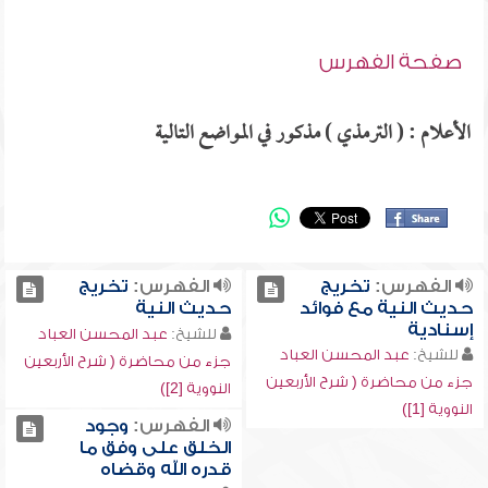
صفحة الفهرس
الأعلام : ( الترمذي ) مذكور في المواضع التالية
الفهرس:
تخريج
الفهرس:
تخريج
حديث النية مع فوائد
حديث النية
إسنادية
للشيخ:
عبد المحسن العباد
للشيخ:
عبد المحسن العباد
جزء من محاضرة ( شرح الأربعين
جزء من محاضرة ( شرح الأربعين
النووية [2])
النووية [1])
الفهرس:
وجود
الخلق على وفق ما
قدره الله وقضاه