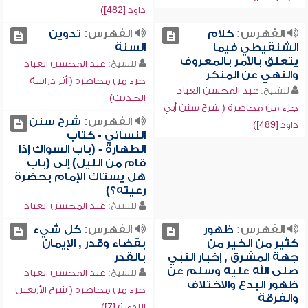
داود [482])
الفهرس:
كلام
الفهرس:
تدوين
الشنقيطي فيما
السنة
يتعلق بالأمر بالمعروف
للشيخ:
عبد المحسن العباد
والنهي عن المنكر
جزء من محاضرة ( أثر دراسة
للشيخ:
عبد المحسن العباد
الحديث)
جزء من محاضرة ( شرح سنن أبي
الفهرس:
شرح سنن
داود [489])
النسائي - كتاب
الطهارة - (باب السواك إذا
قام من الليل) إلى (باب
هل يستاك الإمام بحضرة
رعيته؟)
للشيخ:
عبد المحسن العباد
الفهرس:
ظهور
الفهرس:
كل شيء
كثير من الخير من
بقضاء وقدر , الإيمان
جهة المشرق , إخبار النبي
بالقدر
صلى الله عليه وسلم عن
للشيخ:
عبد المحسن العباد
ظهور البدع والاختلاف
جزء من محاضرة ( شرح الأربعين
والفرقة
النووية [7])