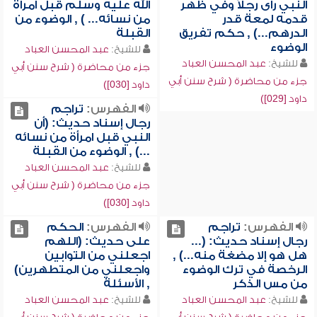
النبي رأى رجلاً وفي ظهر
الله عليه وسلم قبل امرأة
قدمه لمعة قدر
من نسائه... ) , الوضوء من
الدرهم...) , حكم تفريق
القبلة
الوضوء
للشيخ:
عبد المحسن العباد
للشيخ:
عبد المحسن العباد
جزء من محاضرة ( شرح سنن أبي
جزء من محاضرة ( شرح سنن أبي
داود [030])
داود [029])
الفهرس:
تراجم
رجال إسناد حديث: (أن
النبي قبل امرأة من نسائه
...) , الوضوء من القبلة
للشيخ:
عبد المحسن العباد
جزء من محاضرة ( شرح سنن أبي
داود [030])
الفهرس:
تراجم
الفهرس:
الحكم
رجال إسناد حديث: (...
على حديث: (اللهم
هل هو إلا مضغة منه...) ,
اجعلني من التوابين
الرخصة في ترك الوضوء
واجعلني من المتطهرين)
من مس الذكر
, الأسئلة
للشيخ:
عبد المحسن العباد
للشيخ:
عبد المحسن العباد