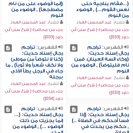
(...فقام يناجيه حتى
(إنما الوضوء على من نام
نعس القوم...) , الوضوء
مضطجعاً) , الوضوء من
من النوم
النوم
للشيخ:
عبد المحسن العباد
للشيخ:
عبد المحسن العباد
جزء من محاضرة ( شرح سنن أبي
جزء من محاضرة ( شرح سنن أبي
داود [033])
داود [033])
الفهرس:
تراجم
الفهرس:
تراجم
رجال إسناد حديث:
رجال إسناد حديث:
(وكاء السه العينان، فمن
(كنا لا نتوضأ من موطئ
نام فليتوضأ) , الوضوء من
ولا نكف شعراً ولا ثوباً) , ما
النوم
جاء في الرجل يطأ الأذى
برجله
للشيخ:
عبد المحسن العباد
للشيخ:
عبد المحسن العباد
جزء من محاضرة ( شرح سنن أبي
جزء من محاضرة ( شرح سنن أبي
داود [033])
داود [034])
الفهرس:
تراجم
الفهرس:
تراجم
رجال إسناد حديث: (إذا
رجال إسناد حديث: (...
فسا أحدكم في الصلاة ..)
إنما يجزيك من ذلك
, حكم من يحدث في
الوضوء ...) , الوضوء من
الصلاة
المذي