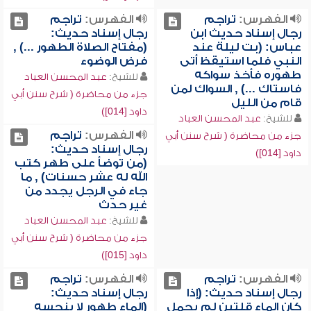
الفهرس:
تراجم
الفهرس:
تراجم
رجال إسناد حديث ابن
رجال إسناد حديث:
عباس: (بت ليلة عند
(مفتاح الصلاة الطهور ...) ,
النبي فلما استيقظ أتى
فرض الوضوء
طهوره فأخذ سواكه
للشيخ:
عبد المحسن العباد
فاستاك ...) , السواك لمن
جزء من محاضرة ( شرح سنن أبي
قام من الليل
داود [014])
للشيخ:
عبد المحسن العباد
الفهرس:
تراجم
جزء من محاضرة ( شرح سنن أبي
رجال إسناد حديث:
داود [014])
(من توضأ على طهر كتب
الله له عشر حسنات) , ما
جاء في الرجل يجدد من
غير حدث
للشيخ:
عبد المحسن العباد
جزء من محاضرة ( شرح سنن أبي
داود [015])
الفهرس:
تراجم
الفهرس:
تراجم
رجال إسناد حديث: (إذا
رجال إسناد حديث:
كان الماء قلتين لم يحمل
(الماء طهور لا ينجسه