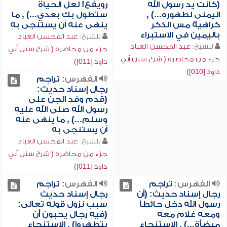
(كانت يد رسول الله
رويفع! لعل الحياة
اليمنى لطهوره...) ,
ستطول بك بعدي...) , ما
كراهية مس الذكر
ينهى عنه أن يستنجى به
باليمين في الاستبراء
للشيخ:
عبد المحسن العباد
للشيخ:
عبد المحسن العباد
جزء من محاضرة ( شرح سنن أبي
جزء من محاضرة ( شرح سنن أبي
داود [011])
داود [010])
الفهرس:
تراجم
رجال إسناد حديث:
(قدم وفد الجن على
رسول الله صلى الله عليه
وسلم...) , ما ينهى عنه
أن يستنجى به
للشيخ:
عبد المحسن العباد
جزء من محاضرة ( شرح سنن أبي
داود [011])
الفهرس:
تراجم
الفهرس:
تراجم
رجال إسناد حديث: (أن
رجال إسناد حديث
رسول الله دخل حائطاً
سبب نزول قوله تعالى:
ومعه غلام معه
(فيه رجال يحبون أن
ميضأة...) , الاستنجاء
يتطهروا) , الاستنجاء