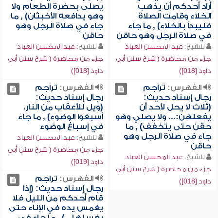
أراد أحدكم أن يذهب
يصلى بحضرة الطعام ولا
الخلاء وقامت الصلاة
وهو يدافعه الأخبثان) , ما
فليبدأ بالخلاء) , ما جاء
جاء في صلاة الرجل وهو
في صلاة الرجل وهو حاقن
حاقن
للشيخ:
عبد المحسن العباد
للشيخ:
عبد المحسن العباد
جزء من محاضرة ( شرح سنن أبي
جزء من محاضرة ( شرح سنن أبي
داود [018])
داود [018])
الفهرس:
تراجم
الفهرس:
تراجم
رجال إسناد حديث:
رجال إسناد حديث:
(ثلاث لا يحل لأحد أن
(ويل للأعقاب من النار،
يفعلهن:... ولا يصلي وهو
أسبغوا الوضوء) , ما جاء
حقن حتى يتخفف) , ما
في إسباغ الوضوء
جاء في صلاة الرجل وهو
للشيخ:
عبد المحسن العباد
حاقن
جزء من محاضرة ( شرح سنن أبي
للشيخ:
عبد المحسن العباد
داود [019])
جزء من محاضرة ( شرح سنن أبي
الفهرس:
تراجم
داود [018])
رجال إسناد حديث: (إذا
قام أحدكم من الليل فلا
يغمس يده في الإناء حتى
يغسلها...) , ما جاء في