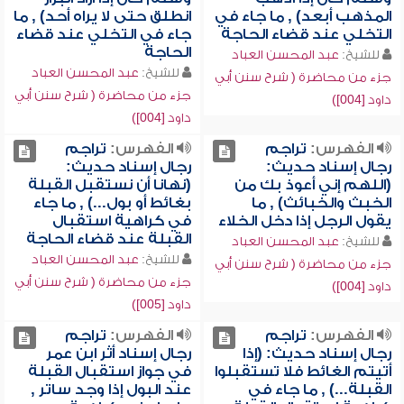
المذهب أبعد) , ما جاء في
انطلق حتى لا يراه أحد) , ما
التخلي عند قضاء الحاجة
جاء في التخلي عند قضاء
الحاجة
للشيخ:
عبد المحسن العباد
للشيخ:
عبد المحسن العباد
جزء من محاضرة ( شرح سنن أبي
جزء من محاضرة ( شرح سنن أبي
داود [004])
داود [004])
الفهرس:
تراجم
الفهرس:
تراجم
رجال إسناد حديث:
رجال إسناد حديث:
(اللهم إني أعوذ بك من
(نهانا أن نستقبل القبلة
الخبث والخبائث) , ما
بغائط أو بول...) , ما جاء
يقول الرجل إذا دخل الخلاء
في كراهية استقبال
القبلة عند قضاء الحاجة
للشيخ:
عبد المحسن العباد
للشيخ:
عبد المحسن العباد
جزء من محاضرة ( شرح سنن أبي
جزء من محاضرة ( شرح سنن أبي
داود [004])
داود [005])
الفهرس:
تراجم
الفهرس:
تراجم
رجال إسناد حديث: (إذا
رجال إسناد أثر ابن عمر
أتيتم الغائط فلا تستقبلوا
في جواز استقبال القبلة
القبلة...) , ما جاء في
عند البول إذا وجد ساتر ,