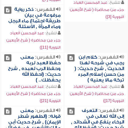
للشيخ:
عبد المحسن العباد
الفهرس:
ذكر رواية
جزء من محاضرة ( شرح الأربعين
مرفوعة في بيان
النووية [3])
طريقة اجتماع ماء الرجل
وماء المرأة , الأسئلة
للشيخ:
عبد المحسن العباد
جزء من محاضرة ( شرح الأربعين
النووية [11])
الفهرس:
كلام ابن
الفهرس:
معنى
رجب في شرحه لهذا
حفظ العبد لربه
الحديث , شرح حديث: (
وحفظ الرب لعبده , شرح
من حسن إسلام المرء
حديث: (احفظ الله
تركه مالا يعنيه )
يحفظك.. )
للشيخ:
عبد المحسن العباد
للشيخ:
عبد المحسن العباد
جزء من محاضرة ( شرح الأربعين
جزء من محاضرة ( شرح الأربعين
النووية [17])
النووية [21])
الفهرس:
التعرف
الفهرس:
معنى
إلى الله تعالى في
قوله: (الطهور شطر
الرخاء ينفع في الشدائد ,
الإيمان) , شرح حديث أبي
شرح حديث: (احفظ الله
مالك الأشعري في فضائل