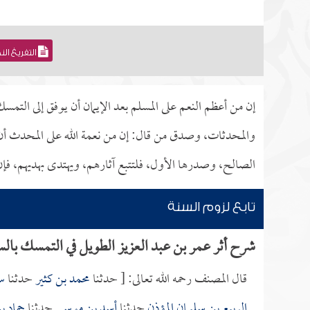
التفريغ ال
إن من أعظم النعم على المسلم بعد الإيمان أن يوفق إلى التمس
والمحدثات، وصدق من قال: إن من نعمة الله على المحدث أن
الصالح، وصدرها الأول، فلتتبع آثارهم، ويهتدى بهديهم، ف
تابع لزوم السنة
شرح أثر عمر بن عبد العزيز الطويل في التمسك بالس
قال المصنف رحمه الله تعالى: [ حدثنا
محمد بن كثير
حدثنا
س
الربيع بن سليمان المؤذن
حدثنا
أسد بن موسى
حدثنا
حماد ب