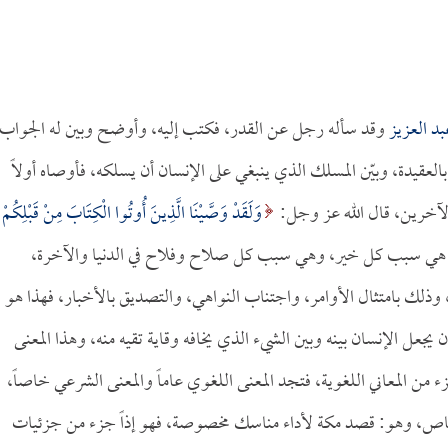
د العزيز
وقد سأله رجل عن القدر، فكتب إليه، وأوضح وبين له الجواب
 بالعقيدة، وبيّن المسلك الذي ينبغي على الإنسان أن يسلكه، فأوصاه أولاً
الآخرين، قال الله عز وجل:
وَلَقَدْ وَصَّيْنَا الَّذِينَ أُوتُوا الْكِتَابَ مِنْ قَبْلِكُمْ
ه عز وجل هي سبب كل خير، وهي سبب كل صلاح وفلاح في الدنيا والآخرة،
، وذلك بامتثال الأوامر، واجتناب النواهي، والتصديق بالأخبار، فهذا هو
يجعل الإنسان بينه وبين الشيء الذي يخافه وقاية تقيه منه، وهذا المعنى
 من المعاني اللغوية، فتجد المعنى اللغوي عاماً والمعنى الشرعي خاصاً،
 خاص، وهو: قصد مكة لأداء مناسك مخصوصة، فهو إذاً جزء من جزئيات