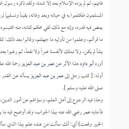
فاتهم، ثم لم يزده الإسلام بعد إلا شدة، ولقد ذكره رسول ا
المسلمون فتكلموا به في حياته وبعد وفاته، يقيناً وتسليماً ل
يمض فيه قدره، وإنه مع ذلك لفي محكم كتابه، منه اقتبسوه، وم
ما قرأتم، وعلموا من تأوليه ما جهلتم، وقالوا بعد ذلك: كل
يشأ لم يكن، ولا نملك لأنفسنا ضراً ولا نفعاً، ثم رغبوا بع
أورد
أبو داود
هذا الأثر عن
عمر بن عبد العزيز
رحمة الله عل
أوله: [ كتب رجل إلى
عمر بن عبد العزيز
يسأله عن القدر فك
صلى الله عليه وسلم ].
وهذا فيه الرجوع إلى أهل العلم، وسؤالهم عن أمور الدين
فأجابه
عمر
رضي الله عنه بهذا الجواب، وقد أوضح فيه ما يتع
الخبير وقعت) أي: أنك سألت من عنده علم بهذا الذي سأل