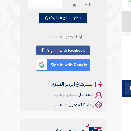
الـمـــــرور:
دخول المشتركين
أو الدخول بحساب
استرجاع الرمز السري
تسجيل عضو جديد
إعادة تفعيل حساب