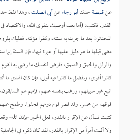
عن
قبيصة
حدثنا
أبو رجاء
عن
أبي الصلت
، وهذا لفظ ح
القدر، فكتب: (أما بعد، أوصيك بتقوى الله، والاقتصاد في أ
المحدثون بعد ما جرت به سنته، وكفوا مؤنته، فعليك بلزوم ال
مضى قبلها ما هو دليل عليها أو عبرة فيها، فإن السنة إنما س
والزلل والحمق والتعمق، فارض لنفسك ما رضي به القوم لأ
كانوا أقوى، وبفضل ما كانوا فيه أولى، فإن كان الهدى ما أن
اتبع غير سبيلهم، ورغب بنفسه عنهم، فإنهم هم السابقون، 
فوقهم من محسر، وقد قصر قوم دونهم فجفوا، وطمح عنهم أ
كتبت تسأل عن الإقرار بالقدر، فعلى الخبير -بإذن الله- وقع
ولا أثبت أمراً من الإقرار بالقدر، لقد كان ذكره في الجاهل