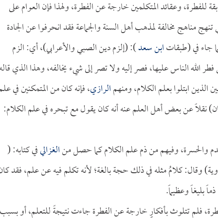
بقة للفطرة، وعقائد المتكلمين خارجة عن الفطرة، ولهذا فإن العوام على
 تنهج مناهج مخالفة لمذهب أهل السنة والجماعة فقد انحرفوا عن الجادة
ما جاء في (طبقات
ابن سعد
): (إلزم دين الصبي والأعرابي)، أي: الزم
طر الله الناس عليها، فصر إليه ولا تصر إلى شيء يخالفه، وهذا الذي قاله
ن الذين ابتلوا بعلم الكلام، ومنهم
الرازي
، فإنه كان من المتمكنين في علم
ان) نقلاً عن بعض أهل العلم عنه أنه كان يقول مع تبحره في علم الكلام:
الندم والحسرة، وفيهم من ذم علم الكلام كما حصل من
الغزالي
في كتابه: (
اوية) وقال: كلامُ مثله في ذلك حجة بالغة؛ لأنه تكلم فيه عن علم، فقد كان
لفطرة، فلم تتلوث بأفكارٍ خارجة عن الفطرة جاءت نتيجةً للتعلم، أو بسبب