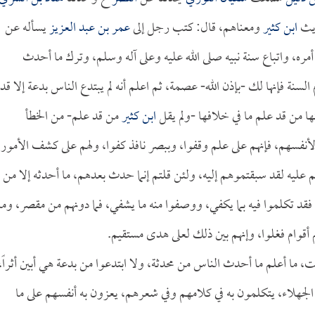
ديث
ابن كثير
ومعناهم، قال: كتب رجل إلى
عمر بن عبد العزيز
يسأله عن
مره، واتباع سنة نبيه صلى الله عليه وعلى آله وسلم، وترك ما أحدث
سنة فإنها لك -بإذن الله- عصمة، ثم اعلم أنه لم يبتدع الناس بدعة إلا قد
نها من قد علم ما في خلافها -ولم يقل
ابن كثير
من قد علم- من الخطأ
نفسهم، فإنهم على علم وقفوا، وببصر نافذ كفوا، ولهم على كشف الأمور
تم عليه لقد سبقتموهم إليه، ولئن قلتم إنما حدث بعدهم، ما أحدثه إلا من
فقد تكلموا فيه بما يكفي، ووصفوا منه ما يشفي، فما دونهم من مقصر، وما
قوام فغلوا، وإنهم بين ذلك لعلى هدى مستقيم.
ت، ما أعلم ما أحدث الناس من محدثة، ولا ابتدعوا من بدعة هي أبين أثراً،
ية الجهلاء، يتكلمون به في كلامهم وفي شعرهم، يعزون به أنفسهم على ما