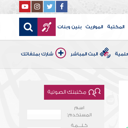
المكتبة
المواريث
بنين وبنات
علمية
البث المباشر
شارك بملفاتك
مكتبتك الصوتية
اسم
المستخدم:
كـلـــمـة