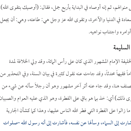
والهم، ثم إنه أوصاه في البداية بأربع جمل، فقال: (أوصيك بتقوى الله)،
 في الدنيا والآخرة، وتقوى الله عز وجل هي: طاعته، وهي: أن يجعل
أوامره واجتناب نواهيه.
السليمة
خليفة الإمام المشهور الذي كان على رأس المائة، وقد ولي الخلافة لمدة
ً فقيهاً محدثاً، وقد جاءت عنه نقول كثيرة في بيان السنة، وفي التحذير من
لمصنف هنا، وقد جاء عنه أثر آخر مشهور وهو أن رجلاً سأله عن شيء من
سوى ذلك) أي: خذ بما هو باقٍ على الفطرة، وهو الذي عليه العوام والصبيان
زالوا على الفطرة التي فطر الله الناس عليها، وهذا كما كشأن الجارية
أشارت إلى السماء، وسألها عن نفسه، فأشارت إلى أنه رسول الله -صلوات