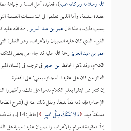
الله وسلامه وبركاته عليه
)، فعقيدة أهل السنة والجماعة مطا
عقيدة سليمة، وأما الذين تعلموا في المؤسسات العلمية التي
بسبب ذلك، ولهذا قال
عمر بن عبد العزيز
رحمة الله عليه ك
الشيء الذي كان عليه الصبيان والأعراب، وهو الفطرة التي ف
عمر بن عبد العزيز
رحمة الله عليه قد جاء عن بعض المتكلمي
الكلام، وقد ذكر الحافظ
ابن حجر
في ترجمته في (لسان الميز
الفائز من كان على عقيدة العجائز، يعني: على الفطرة.
إن كثير ممن ابتلوا بعلم الكلام ندموا على ذلك، وأظهروا 
الإحياء) فإنه ذمه ذماً بليغاً، ونقل ذلك عنه في (شرح الطح
متمكناً فيه،
وَلا يُنَبِّئُكَ مِثْلُ خَبِيرٍ
[فاطر:14]، وقد ذمه ذماً بليغاً وعظيماً.
إذاً: فعقيدة العوام والأعراب والصبيان عقيدة مبنية على ا