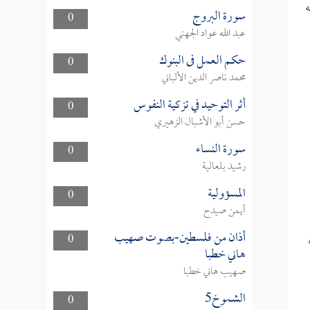
ه
سورة البروج
0
عبد الله عواد الجهني
حكم العمل فى البنوك
0
محمد ناصر الدين الألباني
أثر التوحيد في تزكية النفوس
0
حسن أبو الأشبال الزهيري
سورة النساء
0
رشيد بلعالية
المسؤولية
0
أيمن صيدح
أذان من فلسطين-بصوت صهيب
0
هاني خطبا
صهيب هاني خطبا
الشموخ5
0