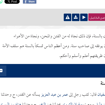
نصي الكامل
ك بالسنة، فإن ذلك نجاة له من الفتن والمحن، ونجاة من الأهواء
 يوفقه إلى صاحب سنة. ومن أعظم الناس تمسكاً بالسنة هم سلف الأمة
إن ظريقتهم أعلم وأسلم وأحكم.
نة
فيان
قال: كتب رجل إلى
عمر بن عبد العزيز
يسأله عن القدر، ح وحدثنا
ن دليل
سمعت
سفيان الثوري
يحدثنا عن
النضر
ح وحدثنا
هناد بن السري