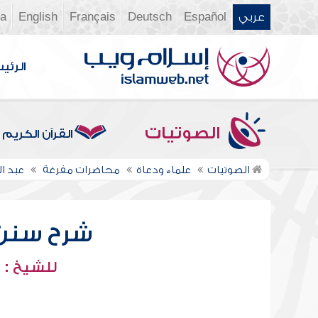
عربي
Español
Deutsch
Français
English
ia
الرئي
الصوتيات
القرآن الكريم
الصوتيات
علماء ودعاة
محاضرات مفرغة
عبد ا
شرح سنن أب
للشيخ : 