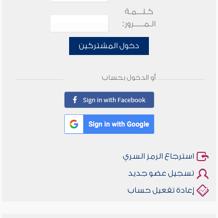
كـلـــمـة
الـمـــــرور:
دخول المشتركين
أو الدخول بحساب
استرجاع الرمز السري
تسجيل عضو جديد
إعادة تفعيل حساب