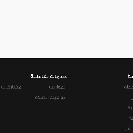
ية
خدمات تفاعلية
داة
المواريث
مشاركات ال
مواقيت الصلاة
رة
ة
عشر