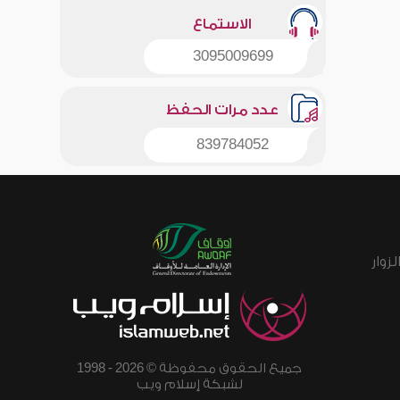
الاستماع
3095009699
عدد مرات الحفظ
839784052
زوار
جميع الحقوق محفوظة © 2026 - 1998
لشبكة إسلام ويب