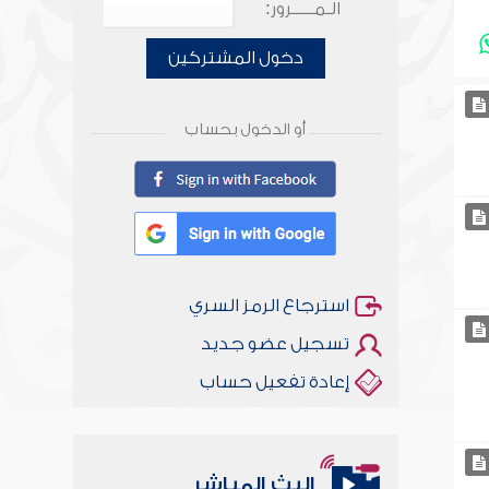
الـمـــــرور:
دخول المشتركين
أو الدخول بحساب
استرجاع الرمز السري
تسجيل عضو جديد
إعادة تفعيل حساب
البث المباشر