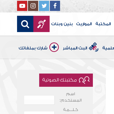
المكتبة
المواريث
بنين وبنات
علمية
البث المباشر
شارك بملفاتك
مكتبتك الصوتية
اسم
المستخدم:
كـلـــمـة