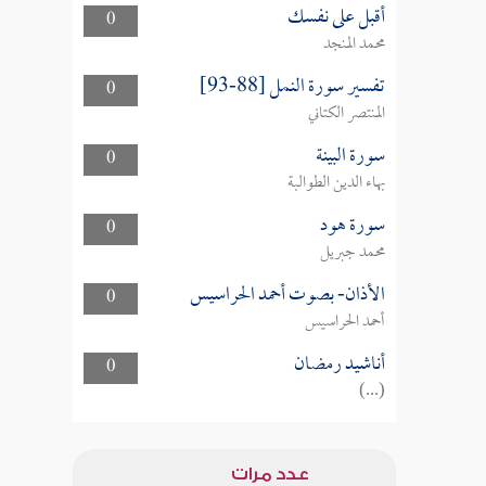
أقبل على نفسك
0
محمد المنجد
تفسير سورة النمل [88-93]
0
المنتصر الكتاني
سورة البينة
0
بهاء الدين الطوالبة
سورة هود
0
محمد جبريل
الأذان- بصوت أحمد الحراسيس
0
أحمد الحراسيس
أناشيد رمضان
0
(...)
عدد مرات