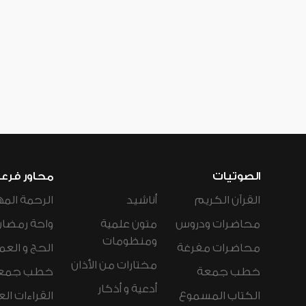
الصوتيات
محاور فرع
القرآن الكريم
أناشيد
الرحمة المه
محاضرات ودروس
متون علمية
واحة رمضان
ومنظومات
محاضرات مفرغة
الحج و العم
مختارات من الأذان
خطب جمعة
خطب جمع
أدعية و أذكار
الكتاب المسموع
القراءات ال