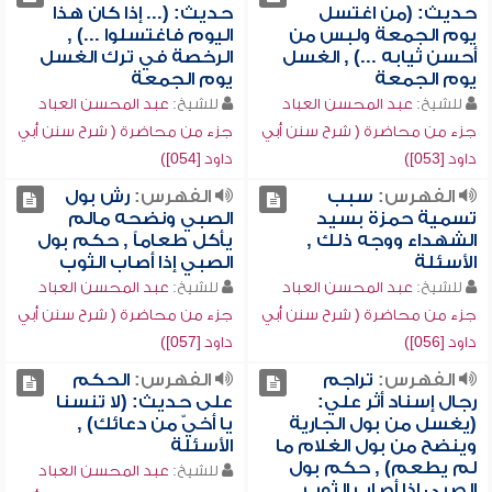
حديث: (من اغتسل
حديث: (... إذا كان هذا
يوم الجمعة ولبس من
اليوم فاغتسلوا ...) ,
أحسن ثيابه ...) , الغسل
الرخصة في ترك الغسل
يوم الجمعة
يوم الجمعة
للشيخ:
عبد المحسن العباد
للشيخ:
عبد المحسن العباد
جزء من محاضرة ( شرح سنن أبي
جزء من محاضرة ( شرح سنن أبي
داود [053])
داود [054])
الفهرس:
سبب
الفهرس:
رش بول
تسمية حمزة بسيد
الصبي ونضحه مالم
الشهداء ووجه ذلك ,
يأكل طعاماً , حكم بول
الأسئلة
الصبي إذا أصاب الثوب
للشيخ:
عبد المحسن العباد
للشيخ:
عبد المحسن العباد
جزء من محاضرة ( شرح سنن أبي
جزء من محاضرة ( شرح سنن أبي
داود [056])
داود [057])
الفهرس:
تراجم
الفهرس:
الحكم
رجال إسناد أثر علي:
على حديث: (لا تنسنا
(يغسل من بول الجارية
يا أخيّ من دعائك) ,
وينضح من بول الغلام ما
الأسئلة
لم يطعم) , حكم بول
للشيخ:
عبد المحسن العباد
الصبي إذا أصاب الثوب