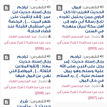
الفهرس:
قبول
الفهرس:
تراجم
الحديث الغريب إذا كان
رجال إسناد حديث ابن
الراوي ممن يحتمل تفرده ,
عمر: (لقد ارتقيت على
تابع رسالة أبي داود إلى
ظهر البيت ...) , الرخصة
أهل مكة لبيان منهجه
في استقبال القبلة عند
في السنن
قضاء الحاجة
للشيخ:
عبد المحسن العباد
للشيخ:
عبد المحسن العباد
جزء من محاضرة ( شرح سنن أبي
جزء من محاضرة ( شرح سنن أبي
داود [003])
داود [006])
الفهرس:
تراجم
الفهرس:
تراجم
رجال إسناد حديث: (مر
رجال إسناد حديث
رجل على النبي صلى الله
معاذ: (اتقوا الملاعن
عليه وسلم وهو يبول
الثلاثة...) , المواضع التي
فسلم عليه.. ) , رد السلام
نهي عن البول فيها
في حال البول
للشيخ:
عبد المحسن العباد
للشيخ:
عبد المحسن العباد
جزء من محاضرة ( شرح سنن أبي
جزء من محاضرة ( شرح سنن أبي
داود [008])
داود [007])
الفهرس:
شرح
حديث: (... ما أمرت