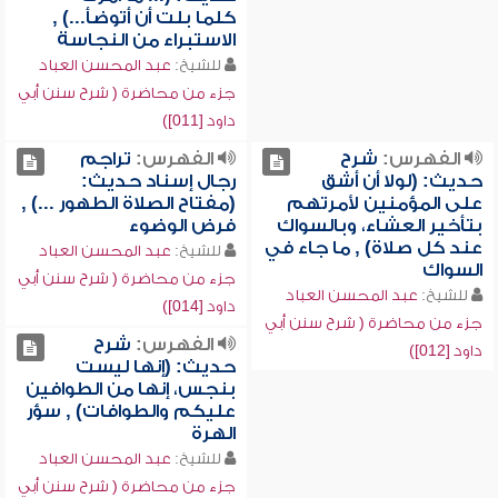
كلما بلت أن أتوضأ...) ,
الاستبراء من النجاسة
للشيخ:
عبد المحسن العباد
جزء من محاضرة ( شرح سنن أبي
داود [011])
الفهرس:
شرح
الفهرس:
تراجم
حديث: (لولا أن أشق
رجال إسناد حديث:
على المؤمنين لأمرتهم
(مفتاح الصلاة الطهور ...) ,
بتأخير العشاء، وبالسواك
فرض الوضوء
عند كل صلاة) , ما جاء في
للشيخ:
عبد المحسن العباد
السواك
جزء من محاضرة ( شرح سنن أبي
للشيخ:
عبد المحسن العباد
داود [014])
جزء من محاضرة ( شرح سنن أبي
الفهرس:
شرح
داود [012])
حديث: (إنها ليست
بنجس، إنها من الطوافين
عليكم والطوافات) , سؤر
الهرة
للشيخ:
عبد المحسن العباد
جزء من محاضرة ( شرح سنن أبي