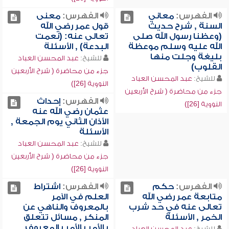
الفهرس:
معاني
الفهرس:
معنى
السنة , شرح حديث
قول عمر رضي الله
(وعظنا رسول الله صلى
تعالى عنه: (نعمت
الله عليه وسلم موعظة
البدعة) , الأسئلة
بليغة وجلت منها
للشيخ:
عبد المحسن العباد
القلوب)
جزء من محاضرة ( شرح الأربعين
للشيخ:
عبد المحسن العباد
النووية [26])
جزء من محاضرة ( شرح الأربعين
الفهرس:
إحداث
النووية [26])
عثمان رضي الله عنه
الأذان الثاني يوم الجمعة ,
الأسئلة
للشيخ:
عبد المحسن العباد
جزء من محاضرة ( شرح الأربعين
النووية [26])
الفهرس:
حكم
الفهرس:
اشتراط
متابعة عمر رضي الله
العلم في الآمر
تعالى عنه في حد شرب
بالمعروف والناهي عن
الخمر , الأسئلة
المنكر , مسائل تتعلق
بالأمر بالأمر بالمعروف
للشيخ:
عبد المحسن العباد