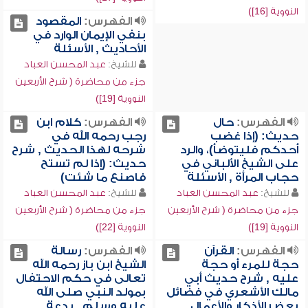
النووية [16])
الفهرس:
المقصود
بنفي الإيمان الوارد في
الأحاديث , الأسئلة
للشيخ:
عبد المحسن العباد
جزء من محاضرة ( شرح الأربعين
النووية [19])
الفهرس:
حال
الفهرس:
كلام ابن
حديث: (إذا غضب
رجب رحمه الله في
أحدكم فليتوضأ)، والرد
شرحه لهذا الحديث , شرح
على الشيخ الألباني في
حديث: (إذا لم تستح
حجاب المرأة , الأسئلة
فاصنع ما شئت)
للشيخ:
عبد المحسن العباد
للشيخ:
عبد المحسن العباد
جزء من محاضرة ( شرح الأربعين
جزء من محاضرة ( شرح الأربعين
النووية [19])
النووية [22])
الفهرس:
القرآن
الفهرس:
رسالة
حجة للمرء أو حجة
الشيخ ابن باز رحمه الله
عليه , شرح حديث أبي
تعالى في حكم الاحتفال
مالك الأشعري في فضائل
بمولد النبي صلى الله
بعض الأذكار والأعمال
عليه وسلم , بدعة