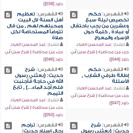
داود [038])
الفهرس:
حكم
الفهرس:
تعظيم
تخصيص ليلة سبع
أهل السنة لآل البيت
وعشرين من رجب باحتفال
ومحبتهم لهم , من قال
أو عبادة , كلمة حول
تتوضأ المستحاضة لكل
الإسراء والمعراج
صلاة
للشيخ:
عبد المحسن العباد
للشيخ:
عبد المحسن العباد
جزء من محاضرة ( شرح سنن أبي
جزء من محاضرة ( شرح سنن أبي
داود [044])
داود [046])
الفهرس:
حكم
الفهرس:
شرح
إطالة طرفي الشارب ,
حديث: (بعثني رسول
الأسئلة
الله في حاجة فأجنبت
فلم أجد الماء...) , تابع
للشيخ:
عبد المحسن العباد
التيمم
جزء من محاضرة ( شرح سنن أبي
للشيخ:
عبد المحسن العباد
داود [047])
جزء من محاضرة ( شرح سنن أبي
داود [050])
الفهرس:
شرح
الفهرس:
تراجم
حديث: (بعثني رسول
رجال إسناد حديث: