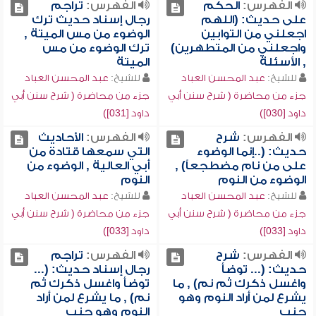
الفهرس:
الحكم
الفهرس:
تراجم
على حديث: (اللهم
رجال إسناد حديث ترك
اجعلني من التوابين
الوضوء من مس الميتة ,
واجعلني من المتطهرين)
ترك الوضوء من مس
, الأسئلة
الميتة
للشيخ:
عبد المحسن العباد
للشيخ:
عبد المحسن العباد
جزء من محاضرة ( شرح سنن أبي
جزء من محاضرة ( شرح سنن أبي
داود [030])
داود [031])
الفهرس:
شرح
الفهرس:
الأحاديث
حديث: (..إنما الوضوء
التي سمعها قتادة من
على من نام مضطجعاً) ,
أبي العالية , الوضوء من
الوضوء من النوم
النوم
للشيخ:
عبد المحسن العباد
للشيخ:
عبد المحسن العباد
جزء من محاضرة ( شرح سنن أبي
جزء من محاضرة ( شرح سنن أبي
داود [033])
داود [033])
الفهرس:
شرح
الفهرس:
تراجم
حديث: (... توضأ
رجال إسناد حديث: (...
واغسل ذكرك ثم نم) , ما
توضأ واغسل ذكرك ثم
يشرع لمن أراد النوم وهو
نم) , ما يشرع لمن أراد
جنب
النوم وهو جنب