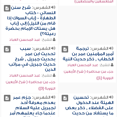
المتعسفين والمنصفين)
الفهرس:
شرح سنن
النسائي - كتاب
الطهارة - (باب السواك إذا
قام من الليل) إلى (باب
هل يستاك الإمام بحضرة
رعيته؟)
للشيخ:
عبد المحسن العباد
الفهرس:
ترجمة
الفهرس:
سبب
أمير المؤمنين عمر بن
تحديث ابن عمر
الخطاب , ذكر حديث النية
بحديث جبريل , شرح
حديث جبريل في مراتب
للشيخ:
عبد المحسن العباد
الدين
جزء من محاضرة ( شرح الأربعين
للشيخ:
عبد المحسن العباد
النووية [1])
جزء من محاضرة ( شرح الأربعين
النووية [3])
الفهرس:
تحسين
الفهرس:
جزم عمر
الهيئة عند الدخول
بعدم معرفة أحد
على الفضلاء , ذكر بعض
لجبريل عليه السلام
ما يستفاد من حديث
عندما جاء يعلمهم أمر