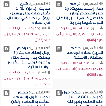
الفهرس:
تراجم
الفهرس:
شرح
رجال إسناد حديث: (إذا
حديث: (.. وإن الله لا
كان لأحدكم ثوبان
يقبل صلاة رجل مسبل
فليصل فيهما ...) , إذا كان
إزاره) , ما جاء في الإسبال
الثوب ضيقاً يتزر به
في الصلاة
للشيخ:
عبد المحسن العباد
للشيخ:
عبد المحسن العباد
جزء من محاضرة ( شرح سنن أبي
جزء من محاضرة ( شرح سنن أبي
داود [085])
داود [085])
الفهرس:
حكم
الفهرس:
تراجم
التزين لصلاة الجمعة
رجال إسناد حديث (إذا
بمشلح , الأسئلة
جعلت بين يديك مثل
مؤخرة الرحل ...) , تفريع
للشيخ:
عبد المحسن العباد
أبواب السترة
جزء من محاضرة ( شرح سنن أبي
للشيخ:
عبد المحسن العباد
داود [086])
جزء من محاضرة ( شرح سنن أبي
داود [090])
الفهرس:
حكم قول
الفهرس:
حكم
(لا إله إلا الله) قياساً
الدعاء بقول (اللهم لا
عند الحلف بغير الله
أسألك رد القضاء ولكن