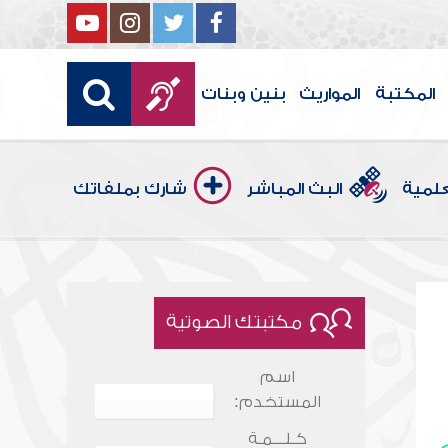
المكتبة
المواريث
بنين وبنات
علمية
البث المباشر
شارك بملفاتك
مكتبتك الصوتية
اسم
المستخدم:
كـلـــمـة