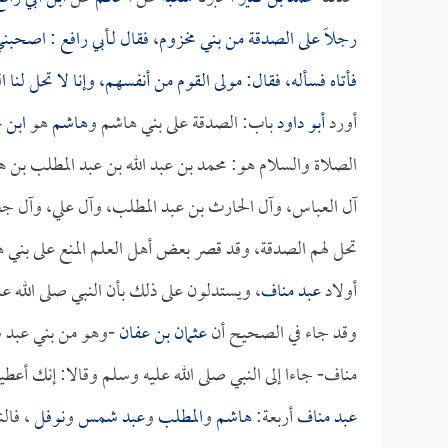
رجلاً على الصدقة من بني مخزوم، فقال لـ
أبي رافع
: اصحبني 
فأتاه فسأله، فقال: مولى القوم من أنفسهم، وإنا لا تحل لنا 
أورد
أبو داود
باب: الصدقة على بني هاشم و
هاشم
هو
ابن 
الصلاة والسلام هو: محمد بن عبد الله بن عبد المطلب بن ه
آل العباس، وآل الحارث بن عبد المطلب، وآل علي، وآل جعف
تحل لهم الصدقة، وقد قصر بعض أهل العلم المنع على بني 
أولاد
عبد مناف
، ويستدلون على ذلك بأن النبي صلى الله
وقد جاء في الصحيح أن
عثمان بن عفان
-وهو من بني عبد 
مناف- جاءا إلى النبي صلى الله عليه وسلم وقالا: إنك أعط
عبد مناف
أربعة:
هاشم
و
المطلب
و
عبد شمس
و
نوفل
، فال