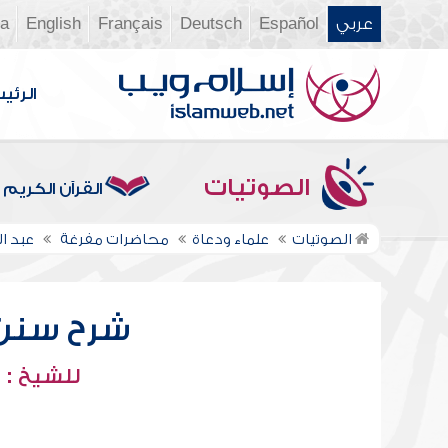
عربي
Español
Deutsch
Français
English
ia
الرئي
الصوتيات
القرآن الكريم
الصوتيات
علماء ودعاة
محاضرات مفرغة
عبد ا
شرح سنن أب
للشيخ : 