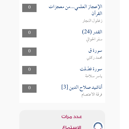
الإعجاز العلمي...من معجزات
0
القرآن
زغلول النجار
القدر (24)
0
سفر الحوالي
سورة ق
0
محمد ركابي
سورة فصّلت
0
ياسر سلامة
أناشيد صلاح الدين [3]
0
فرقة الاعتصام
عدد مرات
الاستماع