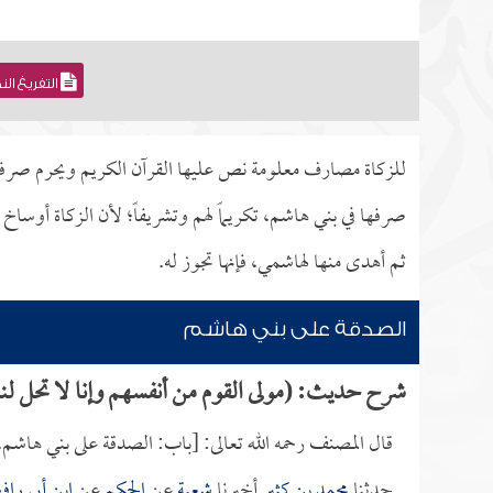
التفريغ ال
للزكاة مصارف معلومة نص عليها القرآن الكريم ويحرم صرفه
صرفها في بني هاشم، تكريماً لهم وتشريفاً؛ لأن الزكاة أوساخ
ثم أهدى منها لهاشمي، فإنها تجوز له.
الصدقة على بني هاشم
شرح حديث: (مولى القوم من أنفسهم وإنا لا تحل لن
قال المصنف رحمه الله تعالى: [باب: الصدقة على بني هاشم.
حدثنا
محمد بن كثير
أخبرنا
شعبة
عن
الحكم
عن
ابن أبي راف