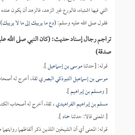
التي فيها اشتباه، فالورع غير الزهد، فالزهد أن يكون عند
فقول صلى الله عليه وسلم: (
دع ما يريبك إلى ما لا يريبك
) 
تراجم رجال إسناد حديث: (كان النبي صلى الله عليه و
صدقة)
قوله: [حدثنا
موسى بن إسماعيل
].
موسى بن إسماعيل التبوذكي البصري
ثقة، أخرج له أصحاب
[ و
مسلم بن إبراهيم
].
مسلم بن إبراهيم الفراهيدي
، ثقة، أخرج له أصحاب الكتب
[ المعنى قالا: حدثنا
حماد
].
قوله: المعنى أي أن الشيخين اللذين ذكر ألفاظهما روايتهما م