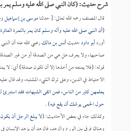
شرح حديث: (كان النبي صلى الله عليه وسلم يمر بالت
قال المصنف رحمه الله تعالى: [ حدثنا
موسى بن إسماعيل
و
م
(
أن النبي صلى الله عليه وآله وسلم كان يمر بالتمرة العائرة
أورد
أبو داود
حديث
أنس بن مالك
رضي الله عنه أن النبي 
صاحبها، ولا يعرف هل هي من الصدقة أو من غير الصدقة،
قوله: (فلا يمنعه من أخذها إلا أن تكون صدقة) أي: لا يم
الاحتياط في الدين، وعلى ترك الشيء المشتبه، وقد قال عليه
يعلمهن كثير من الناس، فمن اتقى الشبهات فقد استبرئ لد
حول الحمى يوشك أن يقع فيه
) .
وكذلك جاء في بعض الأحاديث: (
لا يبلغ الرجل أن يكون م
وهناك فرق بين الورع والزهد، فالزهد أن يزهد الإنسان في 