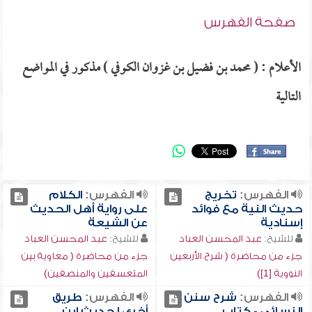
صفحة الفهرس
الأعلام : ( محمد بن فضيل بن غزوان الكوفي ) مذكور في المواضع
التالية
الفهرس:
تخريج
الفهرس:
الكلام
حديث النية مع فوائد
على رواية أهل الحديث
إسنادية
عن الشيعة
للشيخ:
عبد المحسن العباد
للشيخ:
عبد المحسن العباد
جزء من محاضرة ( شرح الأربعين
جزء من محاضرة ( معاوية بين
النووية [1])
المتعسفين والمنصفين)
الفهرس:
شرح سنن
الفهرس:
طريق
النسائي - كتاب
أخرى لحديث ابن