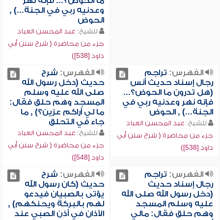
ما الحوض؟... فإنه نهر
وعدنيه ربي في الجنة...) ,
الحوض
للشيخ:
عبد المحسن العباد
جزء من محاضرة ( شرح سنن أبي
داود [538])
الفهرس:
تراجم
الفهرس:
شرح
رجال إسناد حديث أنس
حديث (دخل رسول الله
(هل تدرون ما الحوض؟...
صلى الله عليه وسلم
فإنه نهر وعدنيه ربي في
المسجد وهم حلق فقال:
الجنة...) , الحوض
ما لي أراكم عزين؟) , ما
جاء في التحلق
للشيخ:
عبد المحسن العباد
للشيخ:
عبد المحسن العباد
جزء من محاضرة ( شرح سنن أبي
جزء من محاضرة ( شرح سنن أبي
داود [538])
داود [548])
الفهرس:
تراجم
الفهرس:
شرح
رجال إسناد حديث
حديث (كان رسول الله
(دخل رسول الله صلى الله
يؤتى بالصبيان فيدعو
عليه وسلم المسجد
لهم بالبركة ويحنكهم) ,
وهم حلق فقال: مالي
الأذان في أذن الصبي عند