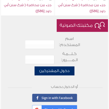
جزء من محاضرة ( شرح سنن أبي
جزء من محاضرة ( شرح سنن أبي
داود [586])
داود [586])
مكتبتك الصوتية
اسم
المستخدم:
كـلـــمـة
الـمـــــرور:
دخول المشتركين
أو الدخول بحساب