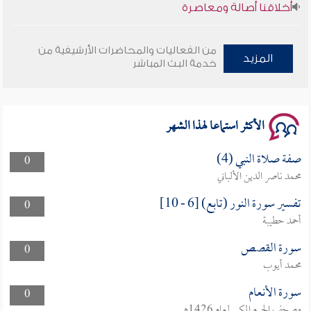
وأمنهم من خوف 9
من الفعاليات والمحاضرات الأرشيفية من
المزيد
خدمة البث المباشر
سلسلة محاضرات نفحات رمضانية 1444هـ
الأكثر استماعا لهذا الشهر
صفة صلاة النبي (4)
0
محمد ناصر الدين الألباني
تفسير سورة النور (تابع) [6 - 10]
0
أحمد حطيبة
سورة القصص
0
محمد أيوب
سورة الأنعام
0
مصحف الحرم المكي لعام 1426هـ