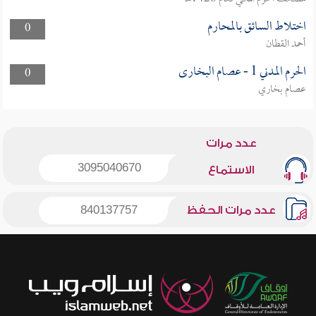
اختلاط السائق بالمحارم
0
أحمد القطان
الحرم المدني 1 - عصام البخارى
0
عصام بخاري
عدد مرات
3095040670
الاستماع
عدد مرات الحفظ
840137757