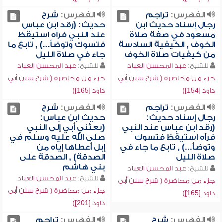
الفهرس:
تراجم
الفهرس:
شرح
رجال إسناد حديث ابن
حديث: (رقد ابن عباس
مسعود في صفة صلاة
عند النبي فرآه استيقظ
الخوف , الكيفية السادسة
فتسوك وتوضأ...) , تابع ما
من كيفيات صلاة الخوف
جاء في صلاة الليل
للشيخ:
عبد المحسن العباد
للشيخ:
عبد المحسن العباد
جزء من محاضرة ( شرح سنن أبي
جزء من محاضرة ( شرح سنن أبي
داود [154])
داود [165])
الفهرس:
تراجم
الفهرس:
شرح
رجال إسناد حديث:
حديث ابن عباس:
(رقد ابن عباس عند النبي
(بعثني أبي إلى النبي
فرآه استيقظ فتسوك
صلى الله عليه وسلم في
وتوضأ...) , تابع ما جاء في
إبل أعطاها إياه من
صلاة الليل
الصدقة) , الصدقة على
بني هاشم
للشيخ:
عبد المحسن العباد
للشيخ:
عبد المحسن العباد
جزء من محاضرة ( شرح سنن أبي
جزء من محاضرة ( شرح سنن أبي
داود [165])
داود [201])
الفهرس:
شرح
الفهرس:
تراجم