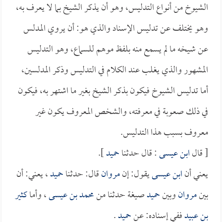
الشيوخ من أنواع التدليس، وهو أن يذكر الشيخ بما لا يعرف به،
وهو يختلف عن تدليس الإسناد والذي هو: أن يروي المدلس
عن شيخه ما لم يسمع منه بلفظ موهم للسماع، وهو التدليس
المشهور والذي يغلب عند الكلام في التدليس وذكر المدلسين،
أما تدليس الشيوخ فيكون بذكر الشيخ بغير ما اشتهر به، فيكون
في ذلك صعوبة في معرفته، والشخص المعروف يكون غير
معروف بسبب هذا التدليس.
[ قال
ابن عيسى
: قال حدثنا
حميد
].
يعني أن
ابن عيسى
يقول: إن
مروان
قال: حدثنا
حميد
، يعني: أن
بين
مروان
وبين
حميد
صيغة حدثنا من
محمد بن عيسى
، وأما
كثير
بن عبيد
ففي إسناده: عن
حميد
.