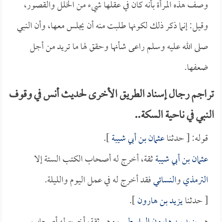
وصف هذه المرأة بأنه كان في عقلها شيء من الخلل والقصور،
وقيل: إنما ذكر ذلك لكونها طلبت منه أن يجلس معها، وأن النبي
صلى الله عليه وسلم راعى شأنها وحقق لها ما تريد من أجل
ضعفها.
تراجم رجال إسناد الطريق الأخرى لحديث أنس في وقوف
النبي في ناحية السكة..
قوله: [ حدثنا
عثمان بن أبي شيبة
].
عثمان بن أبي شيبة
ثقة، أخرج له أصحاب الكتب الستة إلا
الترمذي
و
النسائي
فقد أخرج له في عمل اليوم والليلة.
[ حدثنا
يزيد بن هارون
].