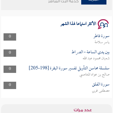
خدمة البث المباشر
الأكثر استماعا لهذا الشهر
سورة فاطر
0
ياسر سلامة
بين يدى الساعة - الصراط
0
شعبان محمود عبد الله
سلسلة محاسن التأويل تفسير سورة البقرة [198-205]
0
صالح بن عواد المغامسي
سورة الفلق
0
مصطفى غربي
عدد مرات