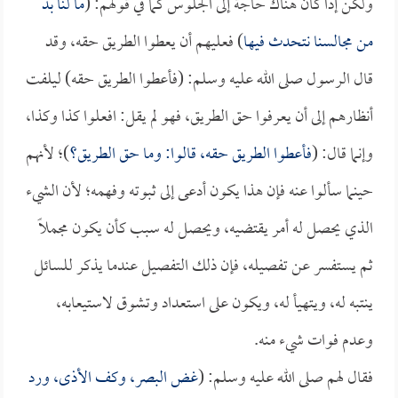
ولكن إذا كان هناك حاجة إلى الجلوس كما في قولهم: (
ما لنا بد
من مجالسنا نتحدث فيها
) فعليهم أن يعطوا الطريق حقه، وقد
قال الرسول صلى الله عليه وسلم: (فأعطوا الطريق حقه) ليلفت
أنظارهم إلى أن يعرفوا حق الطريق، فهو لم يقل: افعلوا كذا وكذا،
وإنما قال: (
فأعطوا الطريق حقه، قالوا: وما حق الطريق؟
)؛ لأنهم
حينما سألوا عنه فإن هذا يكون أدعى إلى ثبوته وفهمه؛ لأن الشيء
الذي يحصل له أمر يقتضيه، ويحصل له سبب كأن يكون مجملاً
ثم يستفسر عن تفصيله، فإن ذلك التفصيل عندما يذكر للسائل
ينتبه له، ويتهيأ له، ويكون على استعداد وتشوق لاستيعابه،
وعدم فوات شيء منه.
فقال لهم صلى الله عليه وسلم: (
غض البصر، وكف الأذى، ورد