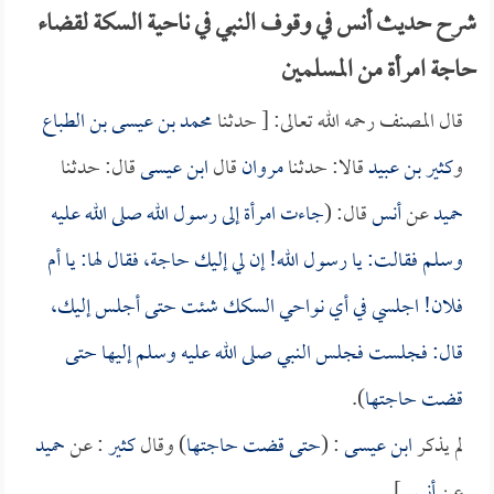
شرح حديث أنس في وقوف النبي في ناحية السكة لقضاء
حاجة امرأة من المسلمين
قال المصنف رحمه الله تعالى: [ حدثنا
محمد بن عيسى بن الطباع
و
كثير بن عبيد
قالا: حدثنا
مروان
قال
ابن عيسى
قال: حدثنا
حميد
عن
أنس
قال: (
جاءت امرأة إلى رسول الله صلى الله عليه
وسلم فقالت: يا رسول الله! إن لي إليك حاجة، فقال لها: يا أم
فلان! اجلسي في أي نواحي السكك شئت حتى أجلس إليك،
قال: فجلست فجلس النبي صلى الله عليه وسلم إليها حتى
قضت حاجتها
).
لم يذكر
ابن عيسى
: (
حتى قضت حاجتها
) وقال
كثير
: عن
حميد
عن
أنس
].