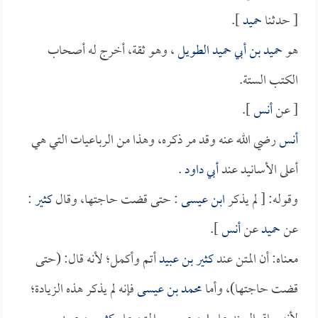
[ حدثنا
حميد
].
هو
حميد بن أبي حميد الطويل
، وهو ثقة، أخرج له أصحاب
الكتب الستة.
[ عن
أنس
].
أنس
رضي الله عنه وقد مر ذكره، وهذا من الرباعيات التي هي
أعلى الأسانيد عند
أبي داود
.
وقوله: [ لم يذكر
ابن عيسى
: حتى قضت حاجتها، وقال
كثير
:
عن
حميد
عن
أنس
].
معناه: أن المتن عند
كثير بن عبيد
أتم وأكمل؛ لأنه قال: (حتى
قضت حاجتها)، وأما
محمد بن عيسى
فإنه لم يذكر هذه الزيادة؛