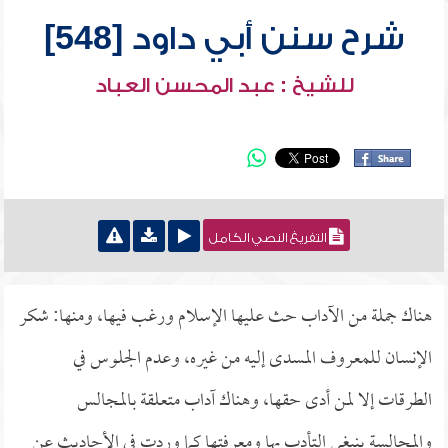
شرح سنن أبي داود [548]
للشيخ : عبد المحسن العباد
التفريغ النصي الكامل
هناك جملة من الآداب حث عليها الإسلام ورغب فيها، ومنها: شكر
الإنسان للمعروف المسدى إليه من غيره، وعدم الجلوس في
الطرقات إلا لمن أدى حقها، وهناك آداب متعلقة بالمجالس
والمجالسة ينبغي التأدب بها ومعرفتها كما وردت في الأحاديث عن