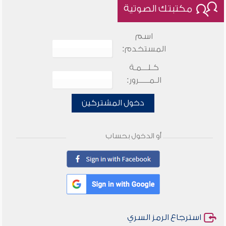
مكتبتك الصوتية
اسم
المستخدم:
كـلـــمـة
الـمـــــرور:
دخول المشتركين
أو الدخول بحساب
استرجاع الرمز السري