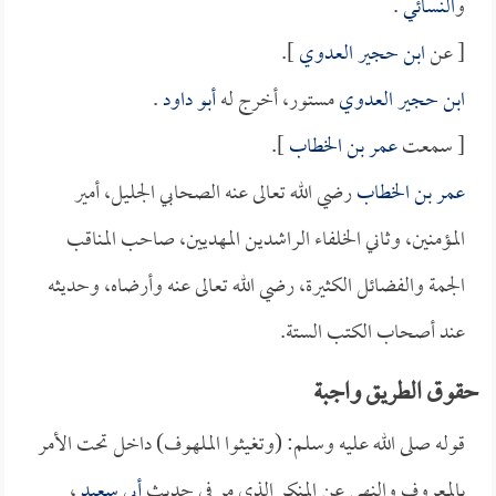
و
النسائي
.
[ عن
ابن حجير العدوي
].
ابن حجير العدوي
مستور، أخرج له
أبو داود
.
[ سمعت
عمر بن الخطاب
].
عمر بن الخطاب
رضي الله تعالى عنه الصحابي الجليل، أمير
المؤمنين، وثاني الخلفاء الراشدين المهديين، صاحب المناقب
الجمة والفضائل الكثيرة، رضي الله تعالى عنه وأرضاه، وحديثه
عند أصحاب الكتب الستة.
حقوق الطريق واجبة
قوله صلى الله عليه وسلم: (وتغيثوا الملهوف) داخل تحت الأمر
بالمعروف والنهي عن المنكر الذي مر في حديث
أبي سعيد
،