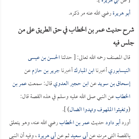
[ عن
أبي هريرة
].
أبو هريرة
رضي الله عنه مر ذكره.
شرح حديث عمر بن الخطاب في حق الطريق على من
جلس فيه
قال المصنف رحمه الله تعالى: [ حدثنا
الحسن بن عيسى
النيسابوري
أخبرنا
ابن المبارك
أخبرنا
جرير بن حازم
عن
إسحاق بن سويد
عن
ابن حجير العدوي
قال: سمعت
عمر بن
الخطاب
عن النبي صلى الله عليه وسلم في هذه القصة قال:
(
وتغيثوا الملهوف وتهدوا الضال
) ].
أورد
أبو داود
حديث
عمر بن الخطاب
رضي الله عنه، وهو يتعلق
بالقصة التي مرت عن
أبي سعيد
ثم عن
أبي هريرة
، وفيه أن النبي