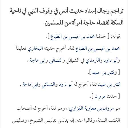
تراجم رجال إسناد حديث أنس في وقوف النبي في ناحية
السكة لقضاء حاجة امرأة من المسلمين
قوله: [ حدثنا
محمد بن عيسى بن الطباع
].
محمد بن عيسى بن الطباع
ثقة، أخرج حديثه
البخاري
تعليقاً
و
أبو داود
و
الترمذي
في الشمائل و
النسائي
و
ابن ماجة
.
[ و
كثير بن عبيد
].
كثير بن عبيد
ثقة، أخرج له
أبو داود
و
النسائي
و
ابن ماجة
.
[ حدثنا
مروان
].
هو
مروان بن معاوية الفزاري
، وهو ثقة، أخرج له أصحاب
الكتب الستة، وقالوا عنه: إنه يدلس تدليس الشيوخ، وتدليس