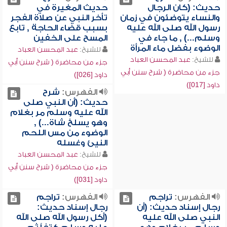
حديث: (كان الرجال
حديث المغيرة في
والنساء يتوضئون في زمان
تأخر النبي عن صلاة الفجر
رسول الله صلى الله عليه
بسبب قضاء الحاجة , تابع
وسلم...) , ما جاء في
المسح على الخفين
الوضوء بفضل ماء المرأة
للشيخ:
عبد المحسن العباد
للشيخ:
عبد المحسن العباد
جزء من محاضرة ( شرح سنن أبي
جزء من محاضرة ( شرح سنن أبي
داود [026])
داود [017])
الفهرس:
شرح
حديث: (أن النبي صلى
الله عليه وسلم مر بغلام
وهو يسلخ شاة...) ,
الوضوء من مس اللحم
النيئ وغسله
للشيخ:
عبد المحسن العباد
جزء من محاضرة ( شرح سنن أبي
داود [031])
الفهرس:
تراجم
الفهرس:
تراجم
رجال إسناد حديث: (أن
رجال إسناد حديث:
النبي صلى الله عليه
(أكل رسول الله صلى الله