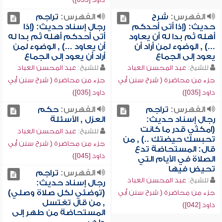
الفهرس:
شرح
الفهرس:
تراجم
حديث: (إذا أتى أحدكم
رجال إسناد حديث: (إذا
أهله ثم بدا له أن يعاود
أتى أحدكم أهله ثم بدا له
...) , الوضوء لمن أراد أن
أن يعاود ...) , الوضوء لمن
يعود إلى الجماع
أراد أن يعود إلى الجماع
للشيخ:
عبد المحسن العباد
للشيخ:
عبد المحسن العباد
جزء من محاضرة ( شرح سنن أبي
جزء من محاضرة ( شرح سنن أبي
داود [035])
داود [035])
الفهرس:
تراجم
الفهرس:
حكم
رجال إسناد حديث:
العزل , الأسئلة
(امكثي قدر ما كانت
للشيخ:
عبد المحسن العباد
تحبسك حيضتك ..) , من
جزء من محاضرة ( شرح سنن أبي
قال: المستحاضة تدع
داود [045])
الصلاة في الأيام التي
تحيض فيها
الفهرس:
تراجم
للشيخ:
عبد المحسن العباد
رجال إسناد حديث:
(توضئي لكل صلاة وصلي)
جزء من محاضرة ( شرح سنن أبي
, من قال تغتسل
داود [042])
المستحاضة من طهر إلى