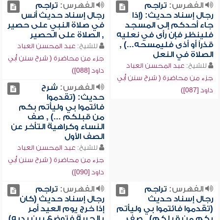
الفهرس:
تراجم
الفهرس:
تراجم
رجال إسناد حديث: (إذا
رجال إسناد حديث أنس
جاء أحدكم إلى المسجد
في صلاة النبي على حصير
فلينظر فإن رأى في نعليه
, الصلاة على الحصير
قذراً أو أذى فليمسحه...) ,
للشيخ:
عبد المحسن العباد
الصلاة في النعل
جزء من محاضرة ( شرح سنن أبي
للشيخ:
عبد المحسن العباد
داود [088])
جزء من محاضرة ( شرح سنن أبي
الفهرس:
شرح
داود [087])
حديث: (تقدموا
فائتموا بي وليأتم بكم
من قبلكم ...) , صف
النساء وكراهية التأخر عن
الصف الأول
للشيخ:
عبد المحسن العباد
جزء من محاضرة ( شرح سنن أبي
داود [090])
الفهرس:
تراجم
الفهرس:
تراجم
رجال إسناد حديث
رجال إسناد حديث (كان
(تقدموا فائتموا بي وليأتم
إذا خرج يوم العيد أمر
بكم من قبلكم) , صف
بالحربة فتوضع بين يديه)