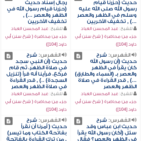
حديث (حزرنا قيام
رجال إسناد حديث
رسول الله صلى الله عليه
(حزرنا قيام رسول الله في
وسلم في الظهر والعصر
الظهر والعصر ...) ,
...) , تخفيف الأخريين
تخفيف الأخريين
للشيخ:
عبد المحسن العباد
للشيخ:
عبد المحسن العباد
جزء من محاضرة ( شرح سنن أبي
جزء من محاضرة ( شرح سنن أبي
داود [104])
داود [104])
الفهرس:
شرح
الفهرس:
شرح
حديث (أن رسول الله
حديث (أن النبي سجد
كان يقرأ في الظهر
في صلاة الظهر، ثم قام
والعصر بـ (السماء والطارق)
فركع، فرأينا أنه قرأ (تنزيل
...) , قدر القراءة في صلاة
السجدة) ..) , قدر القراءة
الظهر والعصر
في صلاة الظهر والعصر
للشيخ:
عبد المحسن العباد
للشيخ:
عبد المحسن العباد
جزء من محاضرة ( شرح سنن أبي
جزء من محاضرة ( شرح سنن أبي
داود [104])
داود [104])
الفهرس:
شرح
الفهرس:
شرح
حديث ابن عباس وقد
حديث ( أمرنا أن نقرأ
سئل (أكان رسول الله يقرأ
بفاتحة الكتاب وما تيسر)
في الظهر والعصر؟ فقال
, من ترك القراءة بالفاتحة