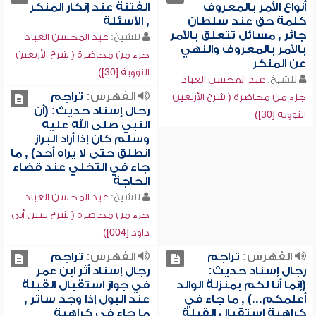
أنواع الأمر بالمعروف
الفتنة عند إنكار المنكر
كلمة حق عند سلطان
, الأسئلة
جائر , مسائل تتعلق بالأمر
للشيخ:
عبد المحسن العباد
بالأمر بالمعروف والنهي
جزء من محاضرة ( شرح الأربعين
عن المنكر
النووية [30])
للشيخ:
عبد المحسن العباد
الفهرس:
تراجم
جزء من محاضرة ( شرح الأربعين
رحال إسناد حديث: (أن
النووية [30])
النبي صلى الله عليه
وسلم كان إذا أراد البراز
انطلق حتى لا يراه أحد) , ما
جاء في التخلي عند قضاء
الحاجة
للشيخ:
عبد المحسن العباد
جزء من محاضرة ( شرح سنن أبي
داود [004])
الفهرس:
تراجم
الفهرس:
تراجم
رجال إسناد حديث:
رجال إسناد أثر ابن عمر
(إنما أنا لكم بمنزلة الوالد
في جواز استقبال القبلة
أعلمكم...) , ما جاء في
عند البول إذا وجد ساتر ,
كراهية استقبال القبلة
ما جاء في كراهية