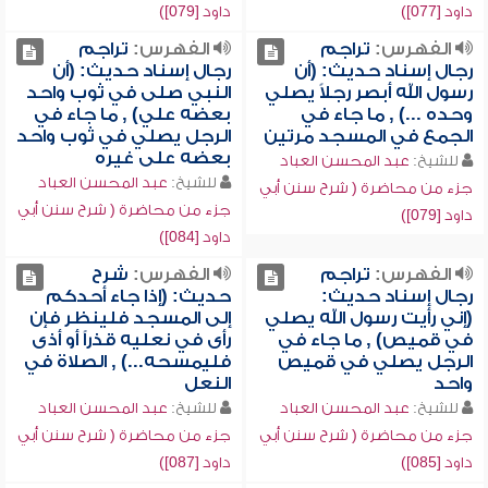
داود [077])
داود [079])
الفهرس:
تراجم
الفهرس:
تراجم
رجال إسناد حديث: (أن
رجال إسناد حديث: (أن
رسول الله أبصر رجلاً يصلي
النبي صلى في ثوب واحد
وحده ...) , ما جاء في
بعضه علي) , ما جاء في
الجمع في المسجد مرتين
الرجل يصلي في ثوب واحد
بعضه على غيره
للشيخ:
عبد المحسن العباد
للشيخ:
عبد المحسن العباد
جزء من محاضرة ( شرح سنن أبي
جزء من محاضرة ( شرح سنن أبي
داود [079])
داود [084])
الفهرس:
تراجم
الفهرس:
شرح
رجال إسناد حديث:
حديث: (إذا جاء أحدكم
(إني رأيت رسول الله يصلي
إلى المسجد فلينظر فإن
في قميص) , ما جاء في
رأى في نعليه قذراً أو أذى
الرجل يصلي في قميص
فليمسحه...) , الصلاة في
واحد
النعل
للشيخ:
عبد المحسن العباد
للشيخ:
عبد المحسن العباد
جزء من محاضرة ( شرح سنن أبي
جزء من محاضرة ( شرح سنن أبي
داود [085])
داود [087])