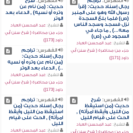
الفهرس:
تراجم
الفهرس:
شرح
رجال إسناد حديث: (قرأ
حديث: (من نام عن
رسول الله وهو على المنبر
وتره أو نسيه) , الدعاء بعد
(ص) فلما بلغ السجدة
الوتر
نزل فسجد وسجد الناس
للشيخ:
عبد المحسن العباد
معه...) , ما جاء في
جزء من محاضرة ( شرح سنن أبي
السجود في (ص)
داود [173])
للشيخ:
عبد المحسن العباد
الفهرس:
تراجم
جزء من محاضرة ( شرح سنن أبي
رجال إسناد حديث:
داود [171])
(من نام عن وتره أو نسيه
..) , الدعاء بعد الوتر
للشيخ:
عبد المحسن العباد
جزء من محاضرة ( شرح سنن أبي
داود [173])
الفهرس:
شرح
الفهرس:
تراجم
حديث (من استيقظ
رجال إسناد حديث (من
من الليل وأيقظ امرأته) ,
استيقظ من الليل وأيقظ
الحث على قيام الليل
امرأته) , الحث على قيام
الليل
للشيخ:
عبد المحسن العباد
للشيخ:
عبد المحسن العباد
جزء من محاضرة ( شرح سنن أبي