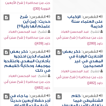
جزء من محاضرة ( شرح الأربعين
النووية [30])
الفهرس:
الإكباب
الفهرس:
شرح
على العلماء سنة
حديث: (من أين
قديمة
علمتم أنها رقية؟)
للشيخ:
عبد المحسن العباد
للشيخ:
عبد المحسن العباد
جزء من محاضرة ( شرح سنن أبي
جزء من محاضرة ( شرح سنن أبي
داود [280])
داود [439])
الفهرس:
ذكر بعض
الفهرس:
ذكر بعض
الأحاديث الواردة في
العلماء الذين احتجوا
المهدي في غير
بأحاديث المهدي واعتقدوا
الصحيحين
موجبها، وحكاية كلامهم
في ذلك
للشيخ:
عبد المحسن العباد
للشيخ:
عبد المحسن العباد
جزء من محاضرة ( شرح سنن أبي
جزء من محاضرة ( شرح سنن أبي
داود [482])
داود [482])
الفهرس:
كلام
الفهرس:
ما جاء في
الشنقيطي فيما
أجر حفظ أربعين حديثاً
يتعلق بالأمر بالمعروف
, شرح مقدمة الإمام