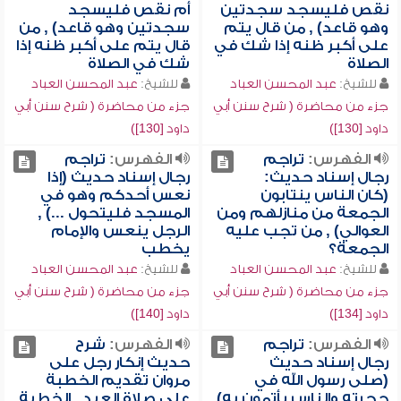
نقص فليسجد سجدتين
أم نقص فليسجد
وهو قاعد) , من قال يتم
سجدتين وهو قاعد) , من
على أكبر ظنه إذا شك في
قال يتم على أكبر ظنه إذا
الصلاة
شك في الصلاة
للشيخ:
عبد المحسن العباد
للشيخ:
عبد المحسن العباد
جزء من محاضرة ( شرح سنن أبي
جزء من محاضرة ( شرح سنن أبي
داود [130])
داود [130])
الفهرس:
تراجم
الفهرس:
تراجم
رجال إسناد حديث:
رجال إسناد حديث (إذا
(كان الناس ينتابون
نعس أحدكم وهو في
الجمعة من منازلهم ومن
المسجد فليتحول ...) ,
العوالي) , من تجب عليه
الرجل ينعس والإمام
الجمعة؟
يخطب
للشيخ:
عبد المحسن العباد
للشيخ:
عبد المحسن العباد
جزء من محاضرة ( شرح سنن أبي
جزء من محاضرة ( شرح سنن أبي
داود [134])
داود [140])
الفهرس:
تراجم
الفهرس:
شرح
رجال إسناد حديث
حديث إنكار رجل على
(صلى رسول الله في
مروان تقديم الخطبة
حجرته والناس يأتمون به)
على صلاة العيد , الخطبة