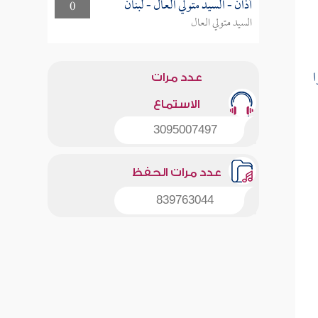
أذان - السيد متولي العال - لبنان
0
السيد متولي العال
عدد مرات
الاستماع
3095007497
عدد مرات الحفظ
839763044