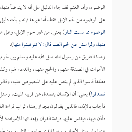
الوضوء، وأما الغنم فقد جاء الدليل على أنه لا يتوضأ منها،
على الوضوء من لحم الإبل فقط، أما غيرها فإنه لم يأت دل
الوضوء مما مست النار
) يعني: من غير لحوم الإبل، وعلى ه
منها، ولما سئل عن لحم الغنم قال: لا تتوضئوا منها
).
وهذا التفريق من رسول الله صلى الله عليه وسلم بين لحوم 
الأموات في الصدقة عنهم، والحج عنهم، والدعاء لهم، وكذلك
مطلقاً قاسوا الذي لم ينص عليه على المنصوص عليه، وقالو
تصدقوا
) يعني: أن الإنسان يتصدق عن قريبه الميت، وسئل 
فأجاب بالإذن، فالذين يقولون بجواز إهداء ثواب قراءة ال
فأذن فيها، فيقاس عليها قراءة القرآن وإهدائها للأموات؛ 
عنها ولو سئل لأجاب، وهذا الذي جاء من التفريق بين لحوم