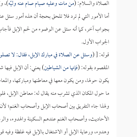
الصلاة والسلام: (
من مات وعليه صيام صام عنه وليّه
)، و
أما الأمور التي لم ترد فلا تلحق بحجة أن هذه أمور سئل 
بجواب آخر، كما أنه سئل عن الوضوء من لحم الإبل فأج
الجواب الأول.
قوله: [ (
وسئل عن الصلاة في مبارك الإبل، فقال: لا تصلوا 
المقصود بقوله: (
فإنها من الشياطين
) يعني: أن الإبل فيها 
يكون حولها، ومن يكون معها في معاطنها ومباركها، والمعاط
ما حول المكان الذي تشرب منه يقال له: معاطن الإبل، فلو 
ولهذا جاء التفريق بين أصحاب الإبل وأصحاب الغنم؛ لأن
الأحاديث، وأصحاب الغنم عندهم السكينة والهدوء، والرس
وهدوء، ورعاية الإبل أو الاشتغال بالإبل فيه غلظة وفيه ق