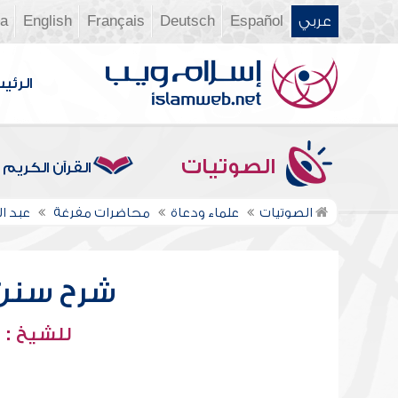
عربي
Español
Deutsch
Français
English
ia
الرئي
الصوتيات
القرآن الكريم
الصوتيات
علماء ودعاة
محاضرات مفرغة
عبد ا
شرح سنن أب
للشيخ : 