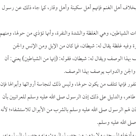
، بخلاف أهل الغنم فإنهم أهل سكينة وأهل وقار، كما جاء ذلك عن رسول
ات الشياطين، وهي الغلظة والشدة والنفرة، وأنها تؤذي من حولها، ومنهم
وة وفيه غلظة يقال له: شيطان، فما كان من الإبل ومن الإنس والجن
 بهذا الوصف ويقال له: شيطان، فقوله: (إنها من الشياطين) يعني: أن
س والجن والدواب يوصف بهذا الوصف.
نفور فإنها تتلف من يكون حولها، وليس ذلك لنجاسة أرواثها وأبوالها فإن
 طاهر، والدليل على ذلك إذن الرسول صلى الله عليه وسلم للعرانيين بأن
 أذن لهم الرسول صلى الله عليه وسلم بالشرب من الأبوال للاستشفاء؛ لأنه
لى الله عليه وسلم.
ير، وأدخله المسجد، ولا يؤمن من حصول الروث منه وحصول البول منه،