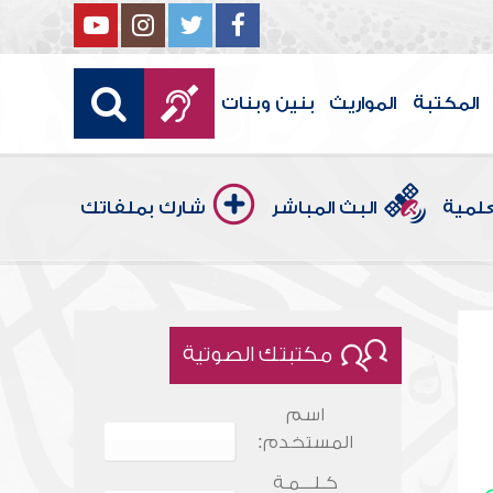
المكتبة
المواريث
بنين وبنات
علمية
البث المباشر
شارك بملفاتك
مكتبتك الصوتية
اسم
المستخدم:
كـلـــمـة