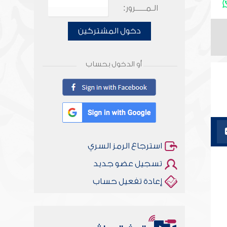
الـمـــــرور:
دخول المشتركين
أو الدخول بحساب
استرجاع الرمز السري
تسجيل عضو جديد
إعادة تفعيل حساب