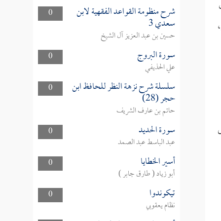
شرح منظومة القواعد الفقهية لابن
0
سعدي 3
،
حسين بن عبد العزيز آل الشيخ
سورة البروج
0
علي الحذيفي
سلسلة شرح نزهة النظر للحافظ ابن
0
حجر (28)
حاتم بن عارف الشريف
ى
سورة الحديد
0
عبد الباسط عبد الصمد
أسير الخطايا
0
أبو زياد ( طارق جابر )
تيكوندوا
0
نظام يعقوبي