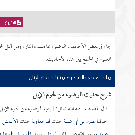
التفريغ ال
جاء في بعض الأحاديث الوضوء مما مست النار، ومن أكل ل
العلماء في الجمع بين هذه الأحاديث.
ما جاء في الوضوء من لحوم الإبل
شرح حديث الوضوء من لحوم الإبل
قال المصنف رحمه الله تعالى: [ باب الوضوء من لحوم الإبل.
حدثنا
عثمان بن أبي شيبة
حدثنا
أبو معاوية
حدثنا
الأعمش
ع
عازب
رضي الله عنهما قال: (
سئل رسول الله صلى الله علي