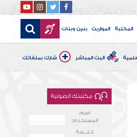
المكتبة
المواريث
بنين وبنات
علمية
البث المباشر
شارك بملفاتك
مكتبتك الصوتية
اسم
المستخدم:
كـلـــمـة