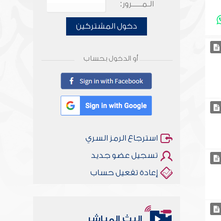
الـمـــــرور:
دخول المشتركين
أو الدخول بحساب
استرجاع الرمز السري
تسجيل عضو جديد
إعادة تفعيل حساب
البث المباشر