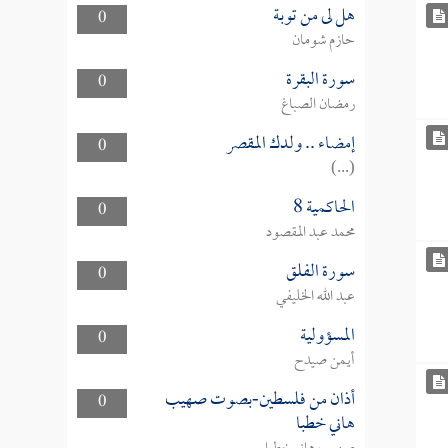
هل لى من توبة
0
حازم شومان
سورة البقرة
0
رمضان الصباغ
إمضاء .. ولدك المقصر
0
(...)
الحاكمية 8
0
محمد عبد المقصود
سورة الفلق
0
عبد الله الخليفي
المسؤولية
0
أيمن صيدح
أذان من فلسطين-بصوت صهيب
0
هاني خطبا