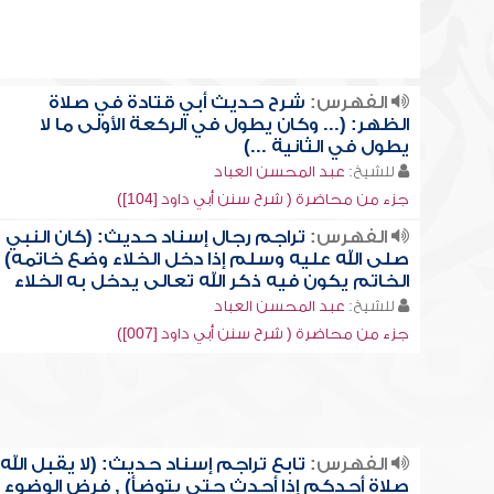
الفهرس:
شرح حديث أبي قتادة في صلاة
الظهر: (... وكان يطول في الركعة الأولى ما لا
يطول في الثانية ...)
للشيخ:
عبد المحسن العباد
جزء من محاضرة ( شرح سنن أبي داود [104])
الفهرس:
تراجم رجال إسناد حديث: (كان النبي
صلى الله عليه وسلم إذا دخل الخلاء وضع خاتمه) ,
الخاتم يكون فيه ذكر الله تعالى يدخل به الخلاء
للشيخ:
عبد المحسن العباد
جزء من محاضرة ( شرح سنن أبي داود [007])
الفهرس:
تابع تراجم إسناد حديث: (لا يقبل الله
صلاة أحدكم إذا أحدث حتى يتوضأ) , فرض الوضوء