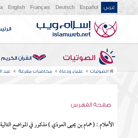
عربي
Español
Deutsch
Français
English
ia
الرئي
الصوتيات
القرآن الكريم
الصوتيات
علماء ودعاة
محاضرات مفرغة
عبد ا
صفحة الفهرس
الأعلام : ( همام بن يحيى العوذي ) مذكور في المواضع التالية