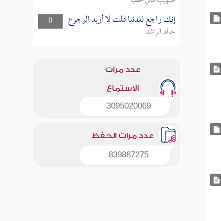
صهيب هاني خطبا
إنك راجع للدنيا قلت لا أريد الرجوع
0
خالد الراشد
عدد مرات
الاستماع
3095020069
عدد مرات الحفظ
839887275