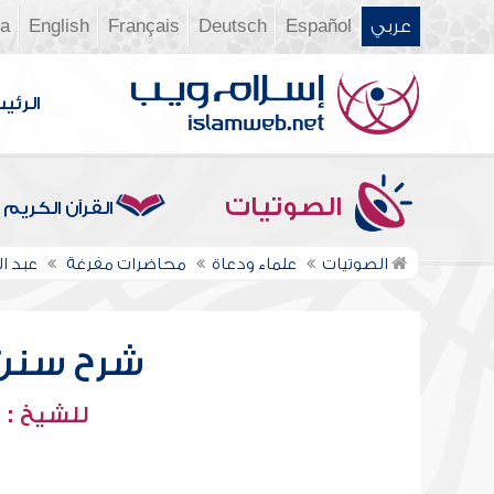
عربي
Español
Deutsch
Français
English
ia
الرئي
الصوتيات
القرآن الكريم
الصوتيات
علماء ودعاة
محاضرات مفرغة
عبد ا
شرح سنن أب
للشيخ : 