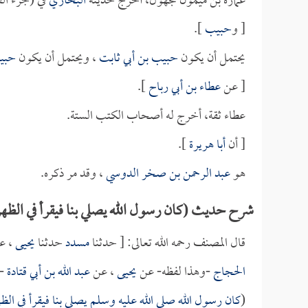
عمارة بن ميمون مجهول، أخرج حديثه
البخاري
في (جزء الق
[ و
حبيب
].
يحتمل أن يكون
حبيب بن أبي ثابت
، ويحتمل أن يكون
حبيبا
[ عن
عطاء بن أبي رباح
].
عطاء ثقة، أخرج له أصحاب الكتب الستة.
[ أن
أبا هريرة
].
هو
عبد الرحمن بن صخر الدوسي
، وقد مر ذكره.
شرح حديث (كان رسول الله يصلي بنا فيقرأ في الظهر 
قال المصنف رحمه الله تعالى: [ حدثنا
مسدد
حدثنا
يحيى
، ع
الحجاج
-وهذا لفظه- عن
يحيى
، عن
عبد الله بن أبي قتادة
-ق
(
كان رسول الله صلى الله عليه وسلم يصلي بنا فيقرأ في الظ