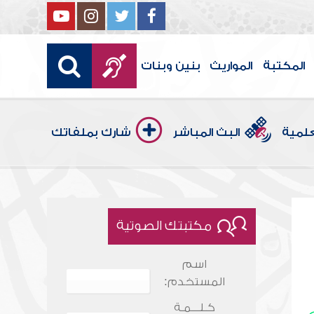
المكتبة
المواريث
بنين وبنات
علمية
البث المباشر
شارك بملفاتك
مكتبتك الصوتية
اسم
المستخدم:
كـلـــمـة