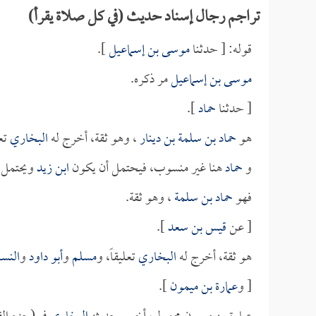
تراجم رجال إسناد حديث (في كل صلاة يقرأ)
قوله: [ حدثنا
موسى بن إسماعيل
].
موسى بن إسماعيل
مر ذكره.
[ حدثنا
حماد
].
هو
حماد بن سلمة بن دينار
، وهو ثقة، أخرج له
البخاري
تعل
و
حماد
هنا غير منسوب، فيحتمل أن يكون
ابن زيد
ويحتمل 
فهو
حماد بن سلمة
، وهو ثقة.
[ عن
قيس بن سعد
].
هو ثقة، أخرج له
البخاري
تعليقاً، و
مسلم
و
أبو داود
و
النسا
[ و
عمارة بن ميمون
].