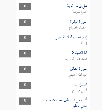
هل لى من توبة
0
حازم شومان
سورة البقرة
0
رمضان الصباغ
إمضاء .. ولدك المقصر
0
(...)
الحاكمية 8
0
محمد عبد المقصود
سورة الفلق
0
عبد الله الخليفي
المسؤولية
0
أيمن صيدح
أذان من فلسطين-بصوت صهيب
0
هاني خطبا