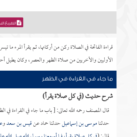
التفريغ ال
قراءة الفاتحة في الصلاة ركن من أركانها، ثم يقرأ المرء ما تيس
الأوليين والأخريين من صلاة الظهر والعصر، وكان يطيل أحيا
ما جاء في القراءة في الظهر
شرح حديث (في كل صلاة يقرأ)
قال المصنف رحمه الله تعالى: [ باب ما جاء في القراءة في الظ
حدثنا
موسى بن إسماعيل
حدثنا حماد عن
قيس بن سعد
و
عم
قال: (
في كل صلاة يقرأ، فما أسمعنا رسول الله صلى الله ع