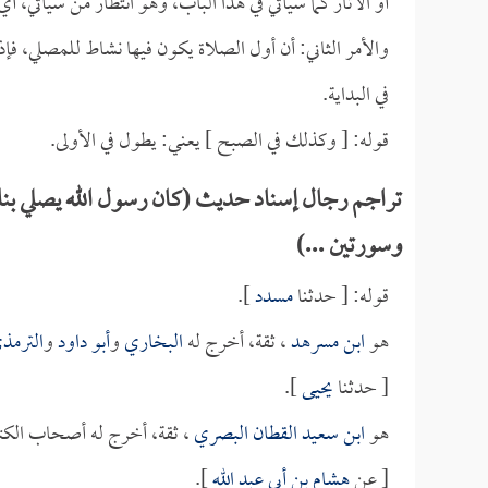
أو الآثار كما سيأتي في هذا الباب، وهو انتظار من سيأتي، أ
والأمر الثاني: أن أول الصلاة يكون فيها نشاط للمصلي، فإذ
في البداية.
قوله: [ وكذلك في الصبح ] يعني: يطول في الأولى.
تراجم رجال إسناد حديث (كان رسول الله يصلي بنا في
وسورتين ...)
قوله: [ حدثنا
مسدد
].
هو
ابن مسرهد
، ثقة، أخرج له
البخاري
و
أبو داود
و
الترمذ
[ حدثنا
يحيى
].
هو
ابن سعيد القطان البصري
، ثقة، أخرج له أصحاب الكت
[ عن
هشام بن أبي عبد الله
].