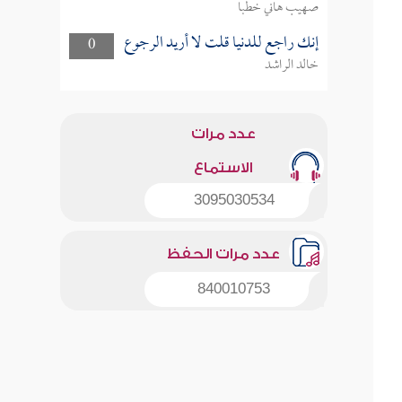
صهيب هاني خطبا
إنك راجع للدنيا قلت لا أريد الرجوع
0
خالد الراشد
عدد مرات
الاستماع
3095030534
عدد مرات الحفظ
840010753