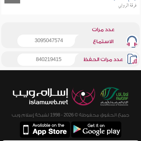
فرقة الروابي
عدد مرات
3095047574
الاستماع
عدد مرات الحفظ
840219415
جميع الحقوق محفوظة © 2026 - 1998 لشبكة إسلام ويب