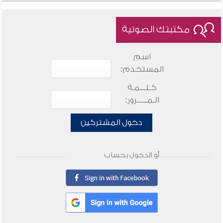
مكتبتك الصوتية
اسم
المستخدم:
كـلـــمـة
الـمـــــرور:
دخول المشتركين
أو الدخول بحساب