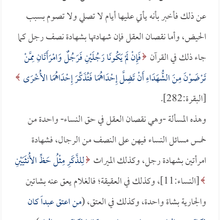
عن ذلك فأخبر بأنه يأتي عليها أيام لا تصلي ولا تصوم بسبب
الحيض، وأما نقصان العقل فإن شهادتها بشهادة نصف رجل كما
جاء ذلك في القرآن
فَإِنْ لَمْ يَكُونَا رَجُلَيْنِ فَرَجُلٌ وَامْرَأَتَانِ مِمَّنْ
تَرْضَوْنَ مِنَ الشُّهَدَاءِ أَنْ تَضِلَّ إِحْدَاهُمَا فَتُذَكِّرَ إِحْدَاهُمَا الأُخْرَى
[البقرة:282].
وهذه المسألة -وهي نقصان العقل في حق النساء- واحدة من
خمس مسائل النساء فيهن على النصف من الرجال، فشهادة
امرأتين بشهادة رجل، وكذلك الميراث
لِلذَّكَرِ مِثْلُ حَظِّ الأُنثَيَيْنِ
[النساء:11]، وكذلك في العقيقة؛ فالغلام يعق عنه بشاتين
والجارية بشاة واحدة، وكذلك في العتق، (
من اعتق عبداً كان