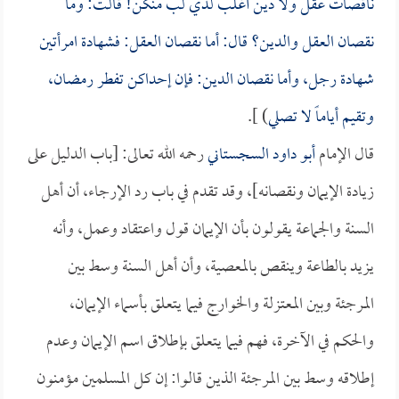
ناقصات عقل ولا دين أغلب لذي لب منكن! قالت: وما
نقصان العقل والدين؟ قال: أما نقصان العقل: فشهادة امرأتين
شهادة رجل، وأما نقصان الدين: فإن إحداكن تفطر رمضان،
وتقيم أياماً لا تصلي
) ].
قال الإمام
أبو داود السجستاني
رحمه الله تعالى: [باب الدليل على
زيادة الإيمان ونقصانه]، وقد تقدم في باب رد الإرجاء، أن أهل
السنة والجماعة يقولون بأن الإيمان قول واعتقاد وعمل، وأنه
يزيد بالطاعة وينقص بالمعصية، وأن أهل السنة وسط بين
المرجئة وبين المعتزلة والخوارج فيما يتعلق بأسماء الإيمان،
والحكم في الآخرة، فهم فيما يتعلق بإطلاق اسم الإيمان وعدم
إطلاقه وسط بين المرجئة الذين قالوا: إن كل المسلمين مؤمنون