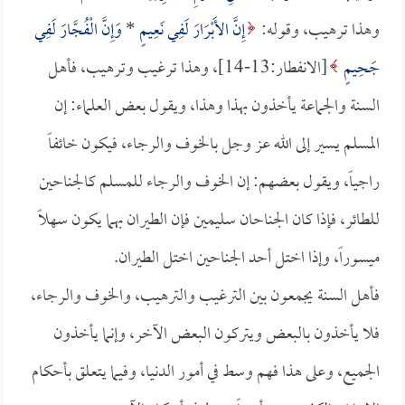
وهذا ترهيب، وقوله:
إِنَّ الأَبْرَارَ لَفِي نَعِيمٍ
*
وَإِنَّ الْفُجَّارَ لَفِي
جَحِيمٍ
[الانفطار:13-14]، وهذا ترغيب وترهيب، فأهل
السنة والجماعة يأخذون بهذا وهذا، ويقول بعض العلماء: إن
المسلم يسير إلى الله عز وجل بالخوف والرجاء، فيكون خائفاً
راجياً، ويقول بعضهم: إن الخوف والرجاء للمسلم كالجناحين
للطائر، فإذا كان الجناحان سليمين فإن الطيران بهما يكون سهلاً
ميسوراً، وإذا اختل أحد الجناحين اختل الطيران.
فأهل السنة يجمعون بين الترغيب والترهيب، والخوف والرجاء،
فلا يأخذون بالبعض ويتركون البعض الآخر، وإنما يأخذون
الجميع، وعلى هذا فهم وسط في أمور الدنيا، وفيما يتعلق بأحكام