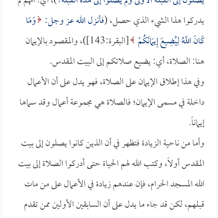
يصلون إلى القبلة الأولى ولم يصلوا إلى هذه القبلة؟
)، أي: أنهم لم
يدركوا هذا الشيء الذي حصل، (
فأنزل الله عز وجل:
وَمَا
كَانَ اللَّهُ لِيُضِيعَ إِيمَانَكُمْ
[البقرة:143])، والمقصود بالإيمان
هنا: الصلاة، أي: يضيع صلاتكم إلى البيت المقدس.
وفي هذا إطلاق الإيمان على الصلاة، فهو يدل على أن الأعمال
داخلة في مسمى الإيمان؛ فالصلاة هي مجموعة أعمال وقد سماها
إيماناً.
وأما من ناحية الزيادة فتظهر في أن الذين كانوا يصلون إلى بيت
المقدس أولاً، وكتب الله لهم الحياة حتى أدركوا الصلاة إلى بيت
الله المسجد الحرام، فإن عندهم زيادة في الأعمال على من مات
قبلهم، لكن قد جاء ما يدل على أن السابقين الأولين ممن تقدم