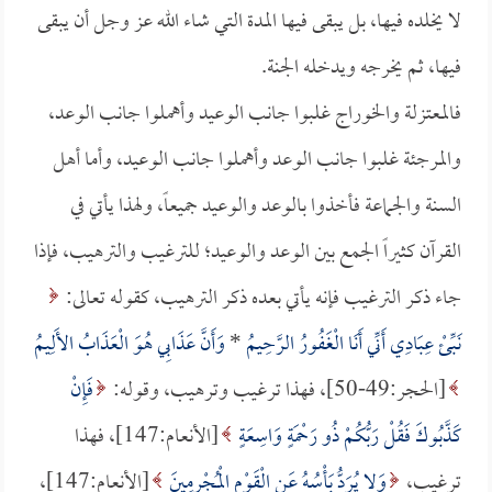
لا يخلده فيها، بل يبقى فيها المدة التي شاء الله عز وجل أن يبقى
فيها، ثم يخرجه ويدخله الجنة.
فالمعتزلة والخوراج غلبوا جانب الوعيد وأهملوا جانب الوعد،
والمرجئة غلبوا جانب الوعد وأهملوا جانب الوعيد، وأما أهل
السنة والجماعة فأخذوا بالوعد والوعيد جميعاً، ولهذا يأتي في
القرآن كثيراً الجمع بين الوعد والوعيد؛ للترغيب والترهيب، فإذا
جاء ذكر الترغيب فإنه يأتي بعده ذكر الترهيب، كقوله تعالى:
نَبِّئْ عِبَادِي أَنِّي أَنَا الْغَفُورُ الرَّحِيمُ
*
وَأَنَّ عَذَابِي هُوَ الْعَذَابُ الأَلِيمُ
[الحجر:49-50]، فهذا ترغيب وترهيب، وقوله:
فَإِنْ
كَذَّبُوكَ فَقُلْ رَبُّكُمْ ذُو رَحْمَةٍ وَاسِعَةٍ
[الأنعام:147]، فهذا
ترغيب،
وَلا يُرَدُّ بَأْسُهُ عَنِ الْقَوْمِ الْمُجْرِمِينَ
[الأنعام:147]،