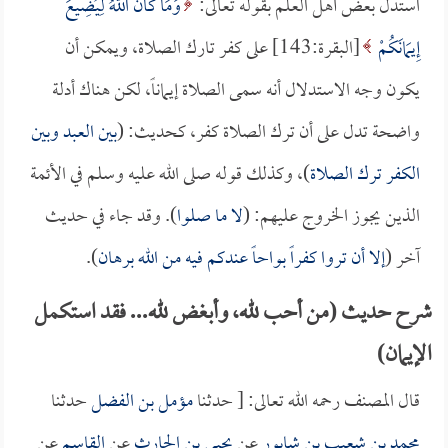
استدل بعض أهل العلم بقوله تعالى:
وَمَا كَانَ اللَّهُ لِيُضِيعَ
إِيمَانَكُمْ
[البقرة:143] على كفر تارك الصلاة، ويمكن أن
يكون وجه الاستدلال أنه سمى الصلاة إيماناً، لكن هناك أدلة
واضحة تدل على أن ترك الصلاة كفر، كحديث: (
بين العبد وبين
الكفر ترك الصلاة
)، وكذلك قوله صلى الله عليه وسلم في الأئمة
الذين يجوز الخروج عليهم: (
لا ما صلوا
). وقد جاء في حديث
آخر (
إلا أن تروا كفراً بواحاً عندكم فيه من الله برهان
).
شرح حديث (من أحب لله، وأبغض لله... فقد استكمل
الإيمان)
قال المصنف رحمه الله تعالى: [ حدثنا
مؤمل بن الفضل
حدثنا
محمد بن شعيب بن شابور
عن
يحيى بن الحارث
عن
القاسم
عن