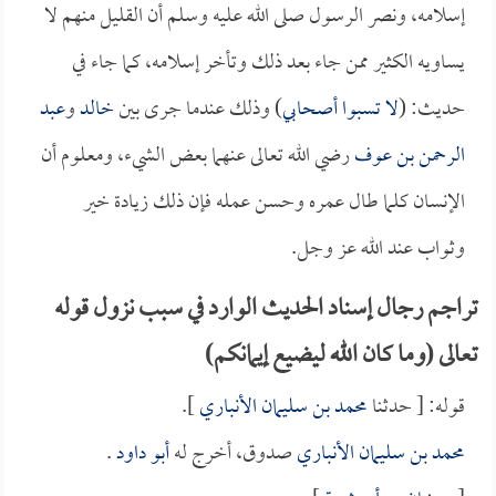
إسلامه، ونصر الرسول صلى الله عليه وسلم أن القليل منهم لا
يساويه الكثير ممن جاء بعد ذلك وتأخر إسلامه، كما جاء في
حديث: (
لا تسبوا أصحابي
) وذلك عندما جرى بين
خالد
و
عبد
الرحمن بن عوف
رضي الله تعالى عنهما بعض الشيء، ومعلوم أن
الإنسان كلما طال عمره وحسن عمله فإن ذلك زيادة خير
وثواب عند الله عز وجل.
تراجم رجال إسناد الحديث الوارد في سبب نزول قوله
تعالى (وما كان الله ليضيع إيمانكم)
قوله: [ حدثنا
محمد بن سليمان الأنباري
].
محمد بن سليمان الأنباري
صدوق، أخرج له
أبو داود
.