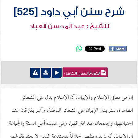
شرح سنن أبي داود [525]
للشيخ : عبد المحسن العباد
التفريغ النصي الكامل
إن من معاني الإسلام والإيمان: أن الإسلام يدل على الشعائر
الظاهرة، بينما يدل الإيمان على الشعائر الباطنة، وأنهما يفترقان عند
اجتماعهما، ويجتمعان عند افتراقهما، ومن عقيدة أهل السنة والجماعة
في الإيمان: أنه يزيد وينقص خلافاً للمبتدعة الذين لا يعتد بقولهم،