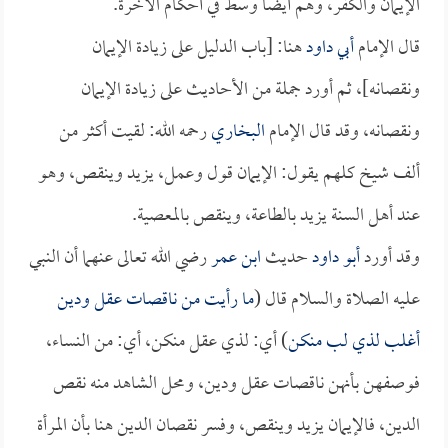
الإيمان والكفر، وهم أيضاً وسط في أحكام الآخرة.
قال الإمام
أبي داود
هنا: [باب الدليل على زيادة الإيمان
ونقصانه]، ثم أورد جملة من الأحاديث على زيادة الإيمان
ونقصانه، وقد قال الإمام
البخاري
رحمه الله: لقيت أكثر من
ألف شيخ كلهم يقول: الإيمان قول وعمل، يزيد وينقص، وهو
عند أهل السنة يزيد بالطاعة، وينقص بالمعصية.
وقد أورد
أبو داود
حديث
ابن عمر
رضي الله تعالى عنهما أن النبي
عليه الصلاة والسلام قال (
ما رأيت من ناقصات عقل ودين
أغلب لذي لب منكن
) أي: لذي عقل منكن، أي: من النساء،
فوصفهن بأنهن ناقصات عقل ودين، ومحل الشاهد منه نقص
الدين، فالإيمان يزيد وينقص، وفسر نقصان الدين هنا بأن المرأة