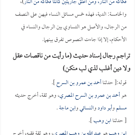
فكاكه من النار، ومن اعتق جاريتين كانتا فكاكه من النار
)،
والخامسة: الدية، فهذه خمس مسائل النساء فيهن على النصف
من الرجال، والأصل هو التساوي بين الرجال والنساء في
الأحكام، إلا إذا جاءت النصوص تفرق بينهما.
تراجم رجال إسناد حديث (ما رأيت من ناقصات عقل
ولا دين أغلب لذي لب منكن)
قوله:[ حدثنا
أحمد بن عمرو بن السرح
].
هو
أحمد بن عمرو بن السرح المصري
، وهو ثقة، أخرج حديثه
مسلم
و
أبو داود
و
النسائي
و
ابن ماجة
.
[ حدثنا
ابن وهب
].
ابن وهب
هو
عبد الله بن وهب المصري
، وهو ثقة فقيه، أخرج