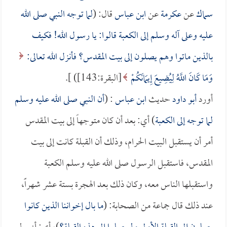
سماك
عن
عكرمة
عن
ابن عباس
قال: (
لما توجه النبي صلى الله
عليه وعلى آله وسلم إلى الكعبة قالوا: يا رسول الله! فكيف
بالذين ماتوا وهم يصلون إلى بيت المقدس؟ فأنزل الله تعالى:
وَمَا كَانَ اللَّهُ لِيُضِيعَ إِيمَانَكُمْ
[البقرة:143]) ].
أورد
أبو داود
حديث
ابن عباس
: (
أن النبي صلى الله عليه وسلم
لما توجه إلى الكعبة
) أي: بعد أن كان متوجهاً إلى بيت المقدس
أمر أن يستقبل البيت الحرام، وذلك أن القبلة كانت إلى بيت
المقدس، فاستقبل الرسول صلى الله عليه وسلم الكعبة
واستقبلها الناس معه، وكان ذلك بعد الهجرة بستة عشر شهراًً،
عند ذلك قال جماعة من الصحابة: (
ما بال إخواننا الذين كانوا