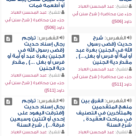
أو أطعمه فمات
للشيخ:
عبد المحسن العباد
للشيخ:
عبد المحسن العباد
جزء من محاضرة ( شرح سنن أبي
جزء من محاضرة ( شرح سنن أبي
داود [506])
داود [506])
الفهرس:
شرح
الفهرس:
تراجم
حديث (قضى رسول
رجال إسناد حديث
الله في الجنين بغرة عبد
(قضى رسول الله في
أو أمة أو فرس أو بغل...) ,
الجنين بغرة عبد أو أمة أو
مقدار دية الجنين
فرس أو بغل ...) , مقدار
دية الجنين
للشيخ:
عبد المحسن العباد
للشيخ:
عبد المحسن العباد
جزء من محاضرة ( شرح سنن أبي
جزء من محاضرة ( شرح سنن أبي
داود [511])
داود [511])
الفهرس:
الفرق بين
الفهرس:
تراجم
منهج المتقدمين
رجال إسناد حديث
والمتأخرين في التصنيف
(افترقت اليهود على
في مباحث العقيدة ,
إحدى أو اثنتين وسبعين
شرح السنة
فرقة...) , شرح السنة
للشيخ:
عبد المحسن العباد
للشيخ:
عبد المحسن العباد