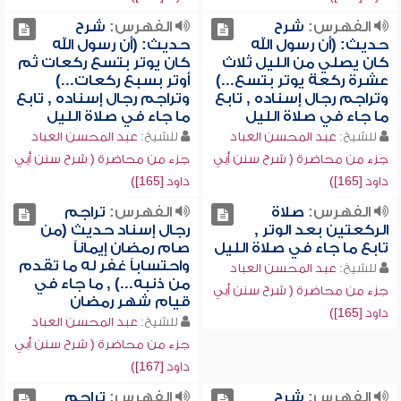
الفهرس:
شرح
الفهرس:
شرح
حديث: (أن رسول الله
حديث: (أن رسول الله
كان يصلي من الليل ثلاث
كان يوتر بتسع ركعات ثم
عشرة ركعة يوتر بتسع...)
أوتر بسبع ركعات...)
وتراجم رجال إسناده , تابع
وتراجم رجال إسناده , تابع
ما جاء في صلاة الليل
ما جاء في صلاة الليل
للشيخ:
عبد المحسن العباد
للشيخ:
عبد المحسن العباد
جزء من محاضرة ( شرح سنن أبي
جزء من محاضرة ( شرح سنن أبي
داود [165])
داود [165])
الفهرس:
صلاة
الفهرس:
تراجم
الركعتين بعد الوتر ,
رجال إسناد حديث (من
تابع ما جاء في صلاة الليل
صام رمضان إيماناً
واحتساباً غفر له ما تقدم
للشيخ:
عبد المحسن العباد
من ذنبه...) , ما جاء في
جزء من محاضرة ( شرح سنن أبي
قيام شهر رمضان
داود [165])
للشيخ:
عبد المحسن العباد
جزء من محاضرة ( شرح سنن أبي
داود [167])
الفهرس:
شرح
الفهرس:
تراجم