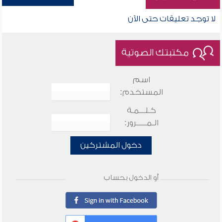
لا توجد تعليقات حتى الآن
مكتبتك الصوتية
اسم
المستخدم:
كـلـــمـة
الـمـــــرور:
دخول المشتركين
أو الدخول بحساب