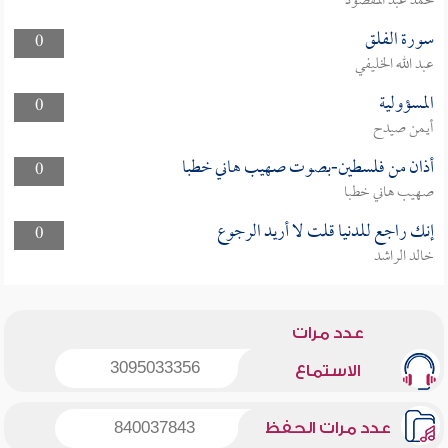
محمد عبد المقصود
سورة الفلق
0
عبد الله الخليفي
المسؤولية
0
أيمن صيدح
أذان من فلسطين-بصوت صهيب هاني خطبا
0
صهيب هاني خطبا
إنك راجع للدنيا قلت لا أريد الرجوع
0
خالد الراشد
عدد مرات
3095033356
الاستماع
عدد مرات الحفظ
840037843