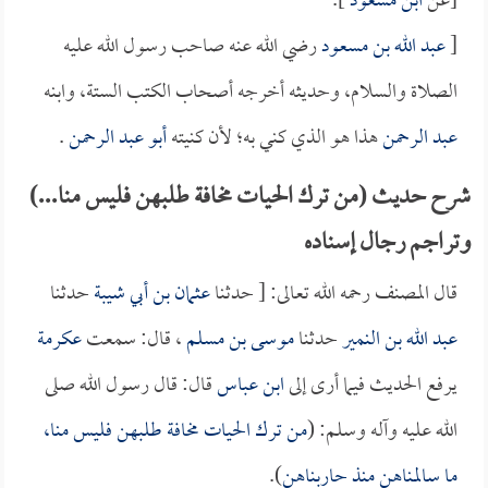
[عن
ابن مسعود
].
[
عبد الله بن مسعود
رضي الله عنه صاحب رسول الله عليه
الصلاة والسلام، وحديثه أخرجه أصحاب الكتب الستة، وابنه
عبد الرحمن
هذا هو الذي كني به؛ لأن كنيته
أبو عبد الرحمن
.
شرح حديث (من ترك الحيات مخافة طلبهن فليس منا...)
وتراجم رجال إسناده
قال المصنف رحمه الله تعالى: [ حدثنا
عثمان بن أبي شيبة
حدثنا
عبد الله بن النمير
حدثنا
موسى بن مسلم
، قال: سمعت
عكرمة
يرفع الحديث فيما أرى إلى
ابن عباس
قال: قال رسول الله صلى
الله عليه وآله وسلم: (
من ترك الحيات مخافة طلبهن فليس منا،
ما سالمناهن منذ حاربناهن
).