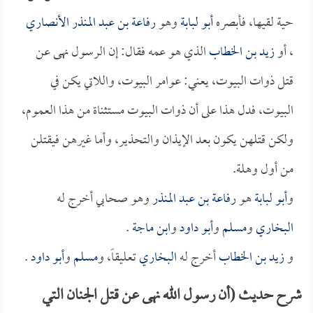
حية لقيها، فأبصره
أبو لبابة
وهو
رفاعة بن عبد المنذر الأنصاري
، أو
زيد بن الخطاب
الذي هو عمه فقال: إن الرسول نهى عن
قتل ذوات البيوت، يعني: عوامر البيوت، واللاتي يكن في
البيوت، فدل هذا على أن ذوات البيوت مستثناة من هذا العموم،
ولكن قتلهن يكون بعد الإيذان والتحذير، وأما غيرهن فيقتلن
من أول وهلة.
و
أبو لبابة
هو
رفاعة بن عبد المنذر
وهو صحابي أخرج له
البخاري
و
مسلم
و
أبو داود
و
ابن ماجة
.
و
زيد بن الخطاب
أخرج له
البخاري
تعليقاً، و
مسلم
و
أبو داود
.
شرح حديث (أن رسول الله نهى عن قتل الجنان التي