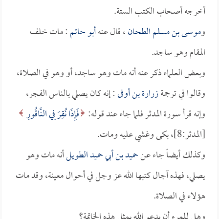
أخرجه أصحاب الكتب الستة.
و
موسى بن مسلم الطحان
، قال عنه
أبو حاتم
: مات خلف
المقام وهو ساجد.
وبعض العلماء ذكر عنه أنه مات وهو ساجد، أو وهو في الصلاة،
وقالوا في ترجمة
زرارة بن أوفى
: إنه كان يصلي بالناس الفجر،
وإنه قرأ سورة المدثر فلما جاء عند قوله:
فَإِذَا نُقِرَ فِي النَّاقُورِ
[المدثر:8]، بكى وغشي عليه ومات.
وكذلك أيضاً جاء عن
حميد بن أبي حميد الطويل
أنه مات وهو
يصلي، فهذه آجال كتبها الله عز وجل في أحوال معينة، وقد مات
هؤلاء في الصلاة.
وهل للمرء أن يدعو الله بمثل هذه الخاتمة؟