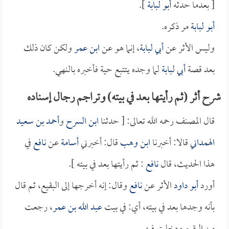
[ بعدما حدثه
أبو لبابة
].
أبو لبابة
مر ذكره.
وليس الأثر عن
أبي لبابة
، إنما هو عن
ابن عمر
ولكن كان ذلك
بعد قصة
أبي لبابة
لما وجده يتتبع حية فأخبره بالنهي.
شرح أثر (ثم رأيتها بعد في بيته) وتراجم رجال إسناده
قال المصنف رحمه الله تعالى: [ حدثنا
ابن السرح
و
أحمد بن سعيد
الهمداني
قالا: أخبرنا
ابن وهب
قال: أخبرني
أسامة
عن
نافع
في
هذا الحديث، قال
نافع
: ثم رأيتها بعد في بيته ].
أورد
أبو داود
الأثر عن
نافع
وقال: إنه أخرجها إلى البقيع، ثم قال
بأنه وجدها بعد في بيته، أي: في بيت
عبد الله بن عمر
، رجعت