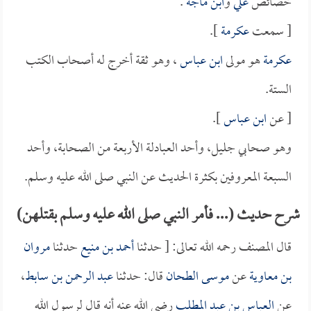
خصائص
علي
و
ابن ماجة
.
[ سمعت
عكرمة
].
عكرمة
هو مولى
ابن عباس
، وهو ثقة أخرج له أصحاب الكتب
الستة.
[ عن
ابن عباس
].
وهو صحابي جليل، وأحد العبادلة الأربعة من الصحابة، وأحد
السبعة المعروفين بكثرة الحديث عن النبي صلى الله عليه وسلم.
شرح حديث (... فأمر النبي صلى الله عليه وسلم بقتلهن)
قال المصنف رحمه الله تعالى: [ حدثنا
أحمد بن منيع
حدثنا
مروان
بن معاوية
عن
موسى الطحان
قال: حدثنا
عبد الرحمن بن سابط
،
عن
العباس بن عبد المطلب
رضي الله عنه أنه قال لرسول الله