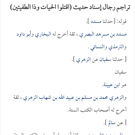
تراجم رجال إسناد حديث (اقتلوا الحيات وذا الطفيتين)
قوله: [حدثنا
مسدد
].
مسدد بن مسرهد البصري
، ثقة أخرج له
البخاري
و
أبو داود
و
الترمذي
و
النسائي
.
[ حدثنا
سفيان
عن
الزهري
].
سفيان
هو
ابن عيينة
.
و
الزهري محمد بن مسلم بن عبيد الله بن شهاب الزهري
، ثقة
أخرج له أصحاب الكتب الستة.
[ عن
سالم
].