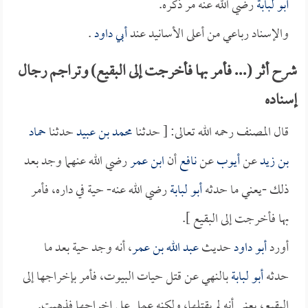
أبو لبابة
رضي الله عنه مر ذكره.
والإسناد رباعي من أعلى الأسانيد عند
أبي داود
.
شرح أثر (... فأمر بها فأخرجت إلى البقيع) وتراجم رجال
إسناده
قال المصنف رحمه الله تعالى: [ حدثنا
محمد بن عبيد
حدثنا
حماد
بن زيد
عن
أيوب
عن
نافع
أن
ابن عمر
رضي الله عنهما وجد بعد
ذلك -يعني ما حدثه
أبو لبابة
رضي الله عنه- حية في داره، فأمر
بها فأخرجت إلى البقيع ].
أورد
أبو داود
حديث
عبد الله بن عمر
، أنه وجد حية بعد ما
حدثه
أبو لبابة
بالنهي عن قتل حيات البيوت، فأمر بإخراجها إلى
البقيع، يعني أنه لم يقتلها، ولكنه عمل على إخراجها فذهبت.