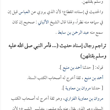
وسلم بقتلهن.
والحديث في إسناده انقطاع؛ لأن الذي يروي عن
العباس
قيل إن
في سماعه منه نظراً، ولهذا قال الشيخ
الألباني
: صحيح إن كان
سمع منه
عبد الرحمن بن سابط
.
تراجم رجال إسناد حديث (... فأمر النبي صلى الله عليه
وسلم بقتلهن)
قوله: [ حدثنا
أحمد بن منيع
].
أحمد بن منيع
، ثقة أخرج له أصحاب الكتب الستة.
[ حدثنا
مروان بن معاوية
].
مروان بن معاوية الفزاري
، وهو ثقة أخرج له أصحاب الكتب
الستة، وهو الذي يقال عنه بأنه مشهور بتدليس الشيوخ؛ لأن