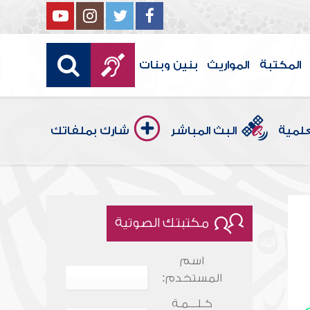
المكتبة
المواريث
بنين وبنات
علمية
البث المباشر
شارك بملفاتك
مكتبتك الصوتية
اسم
المستخدم:
كـلـــمـة