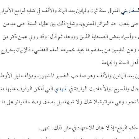
لسفاريني
المتوفى سنة ثمان وثمانين بعد المائة والألف في كتابه لوامع الأنوار
تى بلغت حد التواتر المعنوي، وشاع ذلك بين علماء السنة حتى عد من
، وأسماء بعض الصحابة الذين رووها، ثم قال: وقد روي عمن ذكر من
وعن التابعين من بعدهم ما يفيد مجموعه العلم القطعي، فالإيمان بخروج
هل السنة والجماعة.
ين بعد المائتين والألف وهو صاحب التفسير المشهور، ومؤلف نيل الأوطا
ال والمسيح: والأحاديث الواردة في
المهدي
التي أمكن الوقوف عليها منه
نجبر، وهي متواترة بلا شك ولا شبهة، بل يصدق وصف التواتر على ما 
 حكم الرفع؛ إذ لا مجال للاجتهاد في مثل ذلك. انتهى.