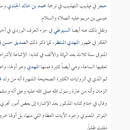
حجر
في تهذيب التهذيب في ترجمة
محمد بن خالد الجندي
وسكت
عيسى بن مريم عليه الصلاة والسلام.
ونقل ذلك عنه أيضاً
السيوطي
في جزء العرف الوردي في أخب
الفكر في ظهور
المهدي المنتظر
، كما ذكر ذلك
الصديق حسن
في
المتوفى سنة ثلاث بعد المائة والألف في كتابه: الإشاعة لأشرا
تعقبها الساعة، وهي أيضاً كثيرة فمنها
المهدي
وهو أولها، واعل
ثم الذي في الروايات الكثيرة الصحيحة الشهيرة أنه من ولد
ف
الزمان وأنه من عترة رسول الله صلى الله عليه وعلى آله وسل
وقال في ختام كتابه المذكور بعد الإشارة إلى بعض أمور تجري
التواتر المعنوي وجود الآيات العظام التي منها، بل أولها خر
ملئت ظلماً.