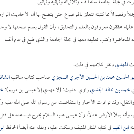
رت في مجلة الجامعة سنة ألف وثلاثمائة وثمانية وثمانين.
ملاً وفصولاً مما كتبته تتعلق بالموضوع حتى يتضح بها أن الأحاديث الوارد
 علماء محققون معروفون بالعلم والتحقيق، وأن القول بعدم صحتها لا وجه
ه المحاضرة وكتب تعليقه معها في مجلة الجامعة والذي طبع في عام ألف
يث
المهدي
ونقل كلامهم في ذلك.
بو الحسين محمد بن الحسين الآجري السجزي
صاحب كتاب مناقب
الشاف
في
محمد بن خالد الجندي
راوي حديث: (لا مهدي إلا عيسى بن مريم):
مح
النقل، وقد تواترت الأخبار واستفاضت عن رسول الله صلى الله عليه وآ
، وأنه يملأ الأرض عدلاً، وأن عيسى عليه السلام يخرج فيساعده على قتل
نه
ابن القيم
في كتابه المنار المنيف وسكت عليه، ونقله عنه أيضاً الحافظ
ابن