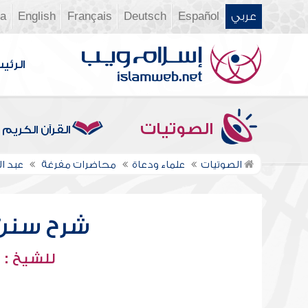
عربي
Español
Deutsch
Français
English
ia
الرئي
الصوتيات
القرآن الكريم
الصوتيات
علماء ودعاة
محاضرات مفرغة
عبد ا
شرح سنن أب
للشيخ : 