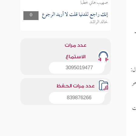
صهيب هاني خطبا
إنك راجع للدنيا قلت لا أريد الرجوع
0
خالد الراشد
عدد مرات
الاستماع
ل:
3095019477
ر
عدد مرات الحفظ
839876266
غت