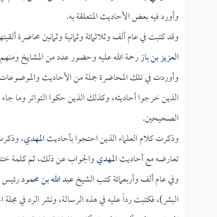
وأورد فيه بعض الأحاديث المتعلقة به.
وقد كتبت في عام ألف وثلاثمائة وثمانية وثمانين محاضرة ألقي
العزيز بن باز
رحمة الله عليه وحضور عدد من المشايخ ومنهم
وأوردت في تلك المحاضرة جملة من الأحاديث والموضوعات ا
الذين خرجوا أحاديثه، وكذلك الذين حكوا التواتر وما جاء في
الصحيحين.
وذكرت كلام العلماء الذين احتجوا بأحاديث
المهدي
، وذكرت
تعارضه مع أحاديث
المهدي
والجواب عن ذلك، ثم كلمة ختام
وفي عام ألف وأربعمائة كتب الشيخ
عبد الله بن محمود
رئيس مح
البشر)، فكتبت رداً عليه في هذه الرسالة، ونشر الرد في مجلة