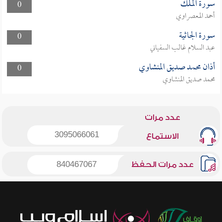
سورة الملك
0
أحمد المعصراوي
سورة الجاثية
0
عبد السلام غالب السفياني
أذان محمد صديق المنشاوي
0
محمد صديق المنشاوي
عدد مرات
3095066061
الاستماع
عدد مرات الحفظ
840467067