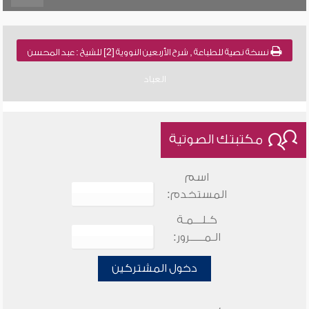
نسخة نصية للطباعة , شرح الأربعين النووية [2] للشيخ : عبد المحسن
العباد
مكتبتك الصوتية
اسم
المستخدم:
كـلـــمـة
الـمـــــرور:
دخول المشتركين