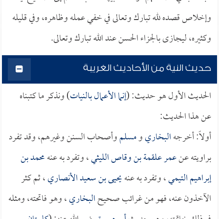
وإخلاص قصده لله تبارك وتعالى في خفي عمله وظاهره، وفي قليله
وكثيره، ليجازى بالجزاء الحسن عند الله تبارك وتعالى.
حديث النية من الأحاديث الغريبة
الحديث الأول هو حديث: (
إنما الأعمال بالنيات
) ونذكر ما كتبناه
عن هذا الحديث:
أولاً: أخرجه
البخاري
و
مسلم
وأصحاب السنن وغيرهم، وقد تفرد
براويته عن
عمر
علقمة بن وقاص الليثي
، وتفرد به عنه
محمد بن
إبراهيم التيمي
، وتفرد به عنه
يحيى بن سعيد الأنصاري
، ثم كثر
الآخذون عنه، فهو من غرائب صحيح
البخاري
، وهو فاتحته، ومثله