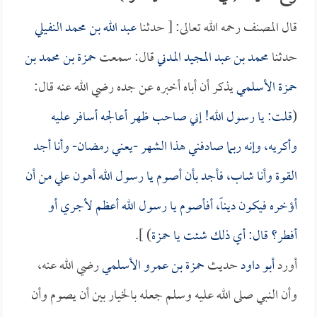
قال المصنف رحمه الله تعالى: [ حدثنا
عبد الله بن محمد النفيلي
حدثنا
محمد بن عبد المجيد المدني
قال: سمعت
حمزة بن محمد بن
حمزة الأسلمي
يذكر أن أباه أخبره عن جده رضي الله عنه قال:
(
قلت: يا رسول الله! إني صاحب ظهر أعالجه أسافر عليه
وأكريه، وإنه ربما صادفني هذا الشهر -يعني رمضان- وأنا أجد
القوة وأنا شاب، فأجد بأن أصوم يا رسول الله أهون علي من أن
أؤخره فيكون ديناً، أفأصوم يا رسول الله أعظم لأجري أو
أفطر؟ قال: أي ذلك شئت يا
حمزة
) ].
أورد
أبو داود
حديث
حمزة بن عمرو الأسلمي
رضي الله عنه،
وأن النبي صلى الله عليه وسلم جعله بالخيار بين أن يصوم وأن