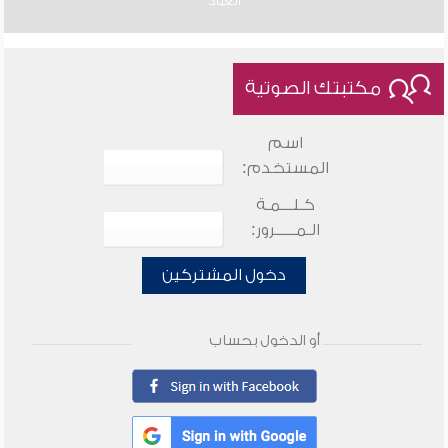
العباد
مكتبتك الصوتية
اسم
المستخدم:
كـلـــمـة
الـمـــــرور:
دخول المشتركين
أو الدخول بحساب