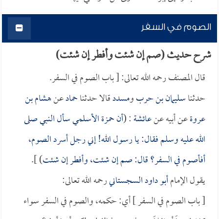
الصوم في السفر
شرح حديث (صم إن شئت وأفطر إن شئت)
قال المصنف رحمه الله تعالى: [ باب الصوم في السفر.
حدثنا
سليمان بن حرب
و
مسدد
قالا حدثنا
حماد
عن
هشام بن
عروة
عن أبيه عن
عائشة
: (
أن
حمزة الأسلمي
سأل النبي صلى
الله عليه وسلم فقال: يا رسول الله! إني رجل أسرد الصوم،
أفأصوم في السفر؟ قال: صم إن شئت، وأفطر إن شئت
) ].
يقول الإمام
أبو داود السجستاني
رحمه الله تعالى:
[ باب الصوم في السفر ] أي: حكمه، والصوم في السفر سواء