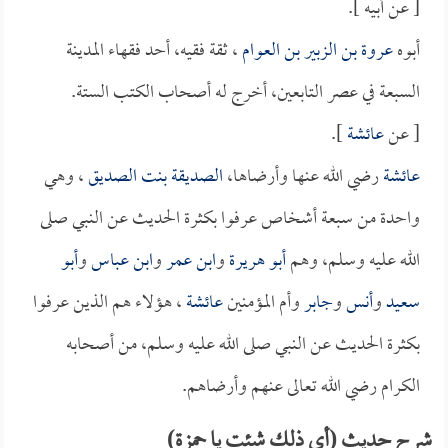
[ عن أبيه ].
أبوه
عروة بن الزبير بن العوام
، ثقة فقيه، أحد فقهاء المدينة
السبعة في عصر التابعين، أخرج له أصحاب الكتب الستة.
[ عن
عائشة
].
عائشة
رضي الله عنها وأرضاها،
الصديقة بنت الصديق
، وهي
واحدة من سبعة أشخاص عرفوا بكثرة الحديث عن النبي صلى
الله عليه وسلم، وهم
أبو هريرة
و
ابن عمر
و
ابن عباس
و
أبو
سعيد
و
أنس
و
جابر
وأم المؤمنين
عائشة
، هؤلاء هم الذين عرفوا
بكثرة الحديث عن النبي صلى الله عليه وسلم، من أصحابه
الكرام رضي الله تعالى عنهم وأرضاهم.
شرح حديث (أي ذلك شئت يا حمزة)