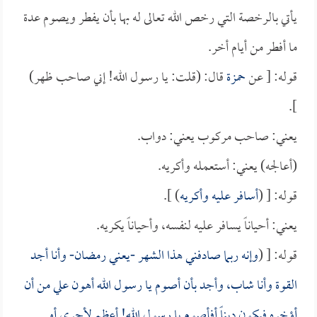
يأتي بالرخصة التي رخص الله تعالى له بها بأن يفطر ويصوم عدة
ما أفطر من أيام أخر.
قوله: [ عن
حمزة
قال: (قلت: يا رسول الله! إني صاحب ظهر)
].
يعني: صاحب مركوب يعني: دواب.
(أعالجه) يعني: أستعمله وأكريه.
قوله: [ (
أسافر عليه وأكريه
) ].
يعني: أحياناً يسافر عليه لنفسه، وأحياناً يكريه.
قوله: [ (
وإنه ربما صادفني هذا الشهر -يعني رمضان- وأنا أجد
القوة وأنا شاب، وأجد بأن أصوم يا رسول الله أهون علي من أن
أؤخره فيكون ديناً أفأصوم يا رسول الله! أعظم لأجري أو