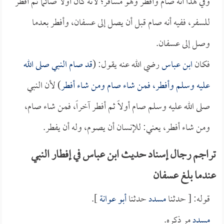
وفي هذا أنه صام وأفطر وهو مسافر؛ لأنه كان أولاً صائماً ثم أفطر
للسفر، ففيه أنه صام قبل أن يصل إلى عسفان، وأفطر بعدما
وصل إلى عسفان.
فكان
ابن عباس
رضي الله عنه يقول: (
قد صام النبي صلى الله
عليه وسلم وأفطر، فمن شاء صام ومن شاء أفطر
) لأن النبي
صلى الله عليه وسلم صام أولاً ثم أفطر آخراً، فمن شاء صام،
ومن شاء أفطر، يعني: للإنسان أن يصوم، وله أن يفطر.
تراجم رجال إسناد حديث ابن عباس في إفطار النبي
عندما بلغ عسفان
قوله: [ حدثنا
مسدد
حدثنا
أبو عوانة
].
مسدد
مر ذكره.