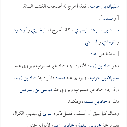
سليمان بن حرب
، ثقة، أخرج له أصحاب الكتب الستة.
[ و
مسدد
].
مسدد بن مسرهد البصري
، ثقة، أخرج له
البخاري
و
أبو داود
و
الترمذي
و
النسائي
.
[ حدثنا عن
حماد
].
وهو
حماد بن زيد
؛ لأنه إذا جاء حماد غير منسوب ويروي عنه
سليمان بن حرب
، ويروي عنه
مسدد
فالمراد به:
حماد بن زيد
،
وإذا جاء حماد غير منسوب ويروي عنه
موسى بن إسماعيل
فالمراد
حماد بن سلمة
، وهكذا.
وهناك كما سبق أن أسلفت فصل ذكره
المزي
في تهذيب الكمال
بعد ترجمة
حماد بن سلمة
و
حماد بن زيد
؛ لأن الترجمتين