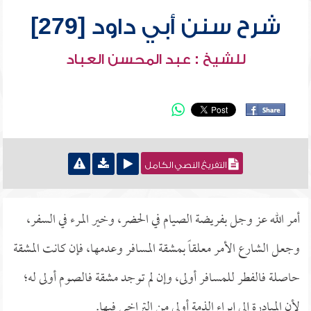
شرح سنن أبي داود [279]
للشيخ : عبد المحسن العباد
التفريغ النصي الكامل
أمر الله عز وجل بفريضة الصيام في الحضر، وخير المرء في السفر،
وجعل الشارع الأمر معلقاً بمشقة المسافر وعدمها، فإن كانت المشقة
حاصلة فالفطر للمسافر أولى، وإن لم توجد مشقة فالصوم أولى له؛
لأن المبادرة إلى إبراء الذمة أولى من التراخي فيها.