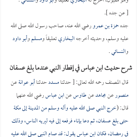
وهو مقبول، أخرج له
البخاري
تعليقاً و
أبو داود
و
النسائي
.
[ عن جده ].
جده
حمزة بن عمرو
رضي الله عنه، صاحب رسول الله صلى الله
عليه وسلم، وحديثه أخرجه
البخاري
تعليقاً و
مسلم
و
أبو داود
و
النسائي
.
شرح حديث ابن عباس في إفطار النبي عندما بلغ عسفان
قال المصنف رحمه الله تعالى: [ حدثنا
مسدد
حدثنا
أبو عوانة
عن
منصور
عن
مجاهد
عن
طاوس
عن
ابن عباس
رضي الله عنهما
قال: (
خرج النبي صلى الله عليه وآله وسلم من المدينة إلى مكة
حتى بلغ عسفان، ثم دعا بإناء فرفعه إلى فيه ليريه الناس، وذلك
في رمضان، فكان
ابن عباس
يقول: قد صام النبي صلى الله عليه