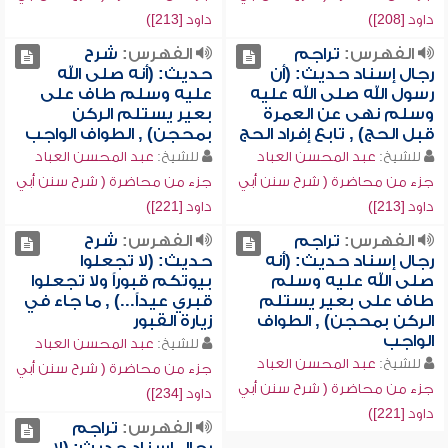
داود [208])
داود [213])
الفهرس:
تراجم
الفهرس:
شرح
رجال إسناد حديث: (أن
حديث: (أنه صلى الله
رسول الله صلى الله عليه
عليه وسلم طاف على
وسلم نهى عن العمرة
بعير يستلم الركن
قبل الحج) , تابع إفراد الحج
بمحجن) , الطواف الواجب
للشيخ:
عبد المحسن العباد
للشيخ:
عبد المحسن العباد
جزء من محاضرة ( شرح سنن أبي
جزء من محاضرة ( شرح سنن أبي
داود [213])
داود [221])
الفهرس:
تراجم
الفهرس:
شرح
رجال إسناد حديث: (أنه
حديث: (لا تجعلوا
صلى الله عليه وسلم
بيوتكم قبوراً ولا تجعلوا
طاف على بعير يستلم
قبري عيداً...) , ما جاء في
الركن بمحجن) , الطواف
زيارة القبور
الواجب
للشيخ:
عبد المحسن العباد
للشيخ:
عبد المحسن العباد
جزء من محاضرة ( شرح سنن أبي
جزء من محاضرة ( شرح سنن أبي
داود [234])
داود [221])
الفهرس:
تراجم