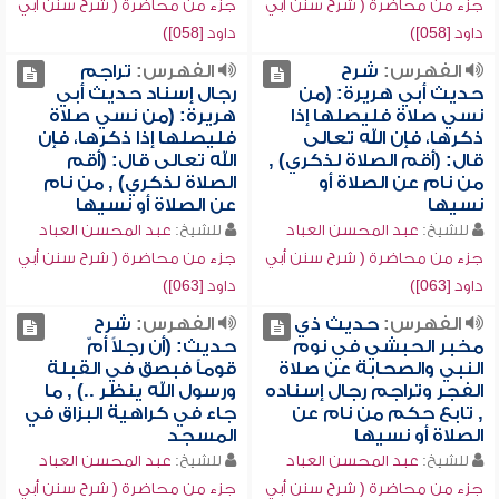
جزء من محاضرة ( شرح سنن أبي
جزء من محاضرة ( شرح سنن أبي
داود [058])
داود [058])
الفهرس:
شرح
الفهرس:
تراجم
حديث أبي هريرة: (من
رجال إسناد حديث أبي
نسي صلاة فليصلها إذا
هريرة: (من نسي صلاة
ذكرها، فإن الله تعالى
فليصلها إذا ذكرها، فإن
قال: (أقم الصلاة لذكري) ,
الله تعالى قال: (أقم
من نام عن الصلاة أو
الصلاة لذكري) , من نام
نسيها
عن الصلاة أو نسيها
للشيخ:
عبد المحسن العباد
للشيخ:
عبد المحسن العباد
جزء من محاضرة ( شرح سنن أبي
جزء من محاضرة ( شرح سنن أبي
داود [063])
داود [063])
الفهرس:
حديث ذي
الفهرس:
شرح
مخبر الحبشي في نوم
حديث: (أن رجلاً أمّ
النبي والصحابة عن صلاة
قوماً فبصق في القبلة
الفجر وتراجم رجال إسناده
ورسول الله ينظر ..) , ما
, تابع حكم من نام عن
جاء في كراهية البزاق في
الصلاة أو نسيها
المسجد
للشيخ:
عبد المحسن العباد
للشيخ:
عبد المحسن العباد
جزء من محاضرة ( شرح سنن أبي
جزء من محاضرة ( شرح سنن أبي