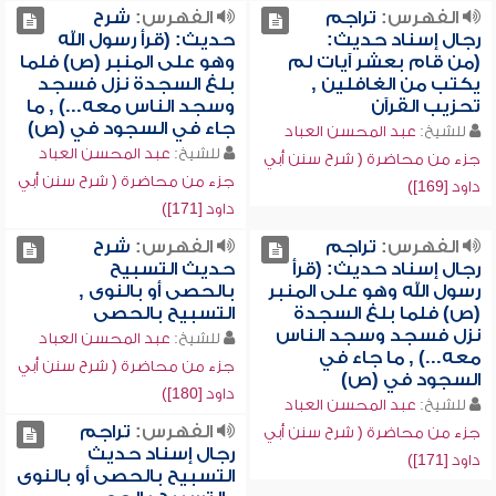
الفهرس:
تراجم
الفهرس:
شرح
رجال إسناد حديث:
حديث: (قرأ رسول الله
(من قام بعشر آيات لم
وهو على المنبر (ص) فلما
يكتب من الغافلين ,
بلغ السجدة نزل فسجد
تحزيب القرآن
وسجد الناس معه...) , ما
جاء في السجود في (ص)
للشيخ:
عبد المحسن العباد
للشيخ:
عبد المحسن العباد
جزء من محاضرة ( شرح سنن أبي
جزء من محاضرة ( شرح سنن أبي
داود [169])
داود [171])
الفهرس:
تراجم
الفهرس:
شرح
رجال إسناد حديث: (قرأ
حديث التسبيح
رسول الله وهو على المنبر
بالحصى أو بالنوى ,
(ص) فلما بلغ السجدة
التسبيح بالحصى
نزل فسجد وسجد الناس
للشيخ:
عبد المحسن العباد
معه...) , ما جاء في
جزء من محاضرة ( شرح سنن أبي
السجود في (ص)
داود [180])
للشيخ:
عبد المحسن العباد
الفهرس:
تراجم
جزء من محاضرة ( شرح سنن أبي
رجال إسناد حديث
داود [171])
التسبيح بالحصى أو بالنوى