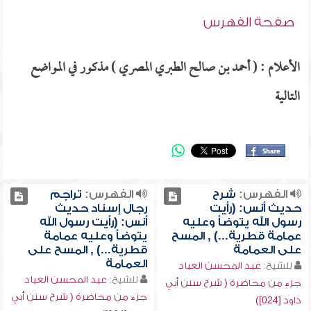
صفحة الفهرس
الأعلام : ( أحمد بن صالح الطبري المصري ) مذكور في المواضع
التالية
الفهرس:
شرح
الفهرس:
تراجم
حديث أنس: (رأيت
رجال إسناد حديث
رسول الله يتوضأ وعليه
أنس: (رأيت رسول الله
عمامة قطرية...) , المسح
يتوضأ وعليه عمامة
على العمامة
قطرية...) , المسح على
العمامة
للشيخ:
عبد المحسن العباد
للشيخ:
عبد المحسن العباد
جزء من محاضرة ( شرح سنن أبي
جزء من محاضرة ( شرح سنن أبي
داود [024])