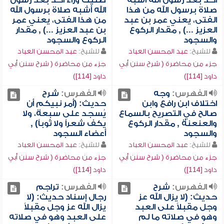
أحد بعد رسول الله أشبه
صليت وراء أحد بعد رسول
صلاة برسول الله من هذا
الله أشبه صلاة برسول الله
الفتى، يعني عمر بن عبد
من هذا الفتى، يعني عمر
العزيز ...) , مقدار الركوع
بن عبد العزيز ...) , مقدار
والسجود
الركوع والسجود
للشيخ:
عبد المحسن العباد
للشيخ:
عبد المحسن العباد
جزء من محاضرة ( شرح سنن أبي
جزء من محاضرة ( شرح سنن أبي
داود [114])
داود [114])
الفهرس:
وجه
الفهرس:
شرح
اختلاف ابن رافع وابن
حديث: (أمر نبيكم أن
صالح في التصريح بالسماع
يُسجد على سبعة، ولا
والعنعنة , مقدار الركوع
يكف شعراً ولا ثوباً) ,
والسجود
أعضاء السجود
للشيخ:
عبد المحسن العباد
للشيخ:
عبد المحسن العباد
جزء من محاضرة ( شرح سنن أبي
جزء من محاضرة ( شرح سنن أبي
داود [114])
داود [114])
الفهرس:
شرح
الفهرس:
تراجم
حديث: (لا يزال الله عز
رجال إسناد حديث: (لا
وجل مقبلاً على العبد
يزال الله عز وجل مقبلاً
وهو في صلاته ما لم
على العبد وهو في صلاته