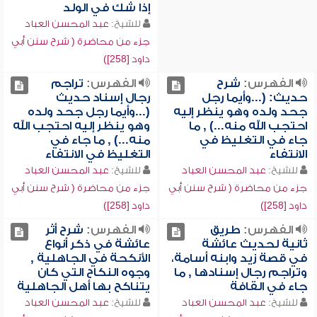
إذا شك في الولد
للشيخ:
عبد المحسن العباد
جزء من محاضرة ( شرح سنن أبي
داود [258])
الفهرس:
شرح
الفهرس:
تراجم
حديث: (...وأيما رجل
رجال إسناد حديث
جحد ولده وهو ينظر إليه
(...وأيما رجل جحد ولده
احتجب الله منه...) , ما
وهو ينظر إليه احتجب الله
جاء في التغليظ في
منه...) , ما جاء في
الانتفاء
التغليظ في الانتفاء
للشيخ:
عبد المحسن العباد
للشيخ:
عبد المحسن العباد
جزء من محاضرة ( شرح سنن أبي
جزء من محاضرة ( شرح سنن أبي
داود [258])
داود [258])
الفهرس:
طريق
الفهرس:
شرح أثر
ثانية لحديث عائشة
عائشة في ذكر أنواع
في قصة زيد وابنه أسامة،
الأنكحة في الجاهلية ,
وتراجم رجال إسنادها , ما
وجوه النكاح التي كان
جاء في القافة
يتناكح بها أهل الجاهلية
للشيخ:
عبد المحسن العباد
للشيخ:
عبد المحسن العباد