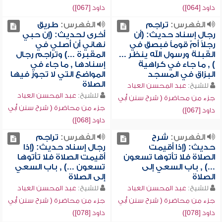
داود [064])
داود [067])
الفهرس:
تراجم
الفهرس:
طريق
رجال إسناد حديث: (أن
أخرى لحديث: (إن حبي
رجلاً أمّ قوماً فبصق في
نهاني أن أصلي في
القبلة ورسول الله ينظر ...
المقبرة ...) وتراجم رجال
) , ما جاء في كراهية
إسنادها , ما جاء في
البزاق في المسجد
المواضع التي لا تجوز فيها
الصلاة
للشيخ:
عبد المحسن العباد
للشيخ:
عبد المحسن العباد
جزء من محاضرة ( شرح سنن أبي
جزء من محاضرة ( شرح سنن أبي
داود [067])
داود [068])
الفهرس:
شرح
الفهرس:
تراجم
حديث: (إذا أقيمت
رجال إسناد حديث: (إذا
الصلاة فلا تأتوها تسعون
أقيمت الصلاة فلا تأتوها
...) , باب السعي إلى
تسعون ...) , باب السعي
الصلاة
إلى الصلاة
للشيخ:
عبد المحسن العباد
للشيخ:
عبد المحسن العباد
جزء من محاضرة ( شرح سنن أبي
جزء من محاضرة ( شرح سنن أبي
داود [078])
داود [078])