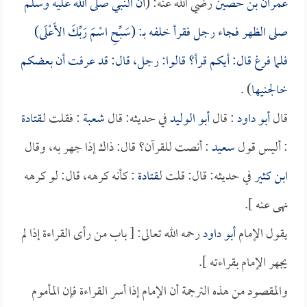
عمران بن حصين
رضي الله عنه: (
أن النبي صلى الله عليه وسلم
صلى الظهر فجاء رجل فقرأ خلفه بـ: (سَبِّحِ اسْمَ رَبِّكَ الأَعْلَى)
فلما فرغ قال: أيكم قرأ؟ قالوا: رجل، قال: قد عرفت أن بعضكم
خالجنيها
) .
قال
أبو داود
: قال
أبو الوليد
في حديثه: قال
شعبة
: فقلت لـ
قتادة
: أليس قول
سعيد
: أنصت للقرآن؟ قال: ذاك إذا جهر به، وقال
ابن كثير
في حديثه: قال: قلت لـ
قتادة
: كأنه كرهه، قال: لو كرهه
نهى عنه ].
يقول الإمام
أبو داود
رحمه الله تعالى: [ باب من رأى القراءة إذا لم
يجهر الإمام بقراءته ].
والمقصود من هذه الترجمة أن الإمام إذا أسر القراءة فإن المأموم