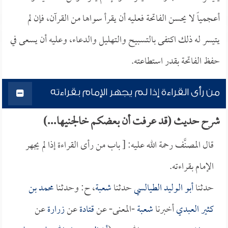
أعجمياً لا يحسن الفاتحة فعليه أن يقرأ سواها من القرآن، فإن لم
يتيسر له ذلك اكتفى بالتسبيح والتهليل والدعاء، وعليه أن يسعى في
حفظ الفاتحة بقدر استطاعته.
من رأى القراءة إذا لم يجهر الإمام بقراءته
شرح حديث (قد عرفت أن بعضكم خالجنيها...)
قال المصنَّف رحمة الله عليه: [ باب من رأى القراءة إذا لم يجهر
الإمام بقراءته.
حدثنا
أبو الوليد الطيالسي
حدثنا
شعبة
، ح: وحدثنا
محمد بن
كثير العبدي
أخبرنا
شعبة
-المعنى- عن
قتادة
عن
زرارة
عن