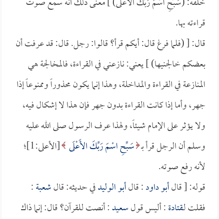
خلفه: (سَبِّحِ اسْمَ رَبِّكَ الأَعْلَى) ] معنى ذلك أنه سمع صوت
قراءته بها.
قال: [ (فلما فرغ قال: أيكم قرأ؟ قالوا: رجل. قال: قد عرفت أن
بعضكم خالجنيها) ] يعني: نازعني في القراءة، فالمخالجة هي
المنازعة في القراءة والمداخلة، وهذا إنما يكون محذوراً وممنوعاً إذا
جهر، وأما إذا كانت القراءة بدون جهر فإن هذا لا إشكال فيه،
ولا يؤثر على الإمام شيئاً، ولهذا عرف الرسول صلى الله عليه
وسلم أن الرجل قرأ بـ
سَبِّحِ اسْمَ رَبِّكَ الأَعْلَى
[الأعلى:1]؛
لأنه رفع صوته.
قوله: [ قال
أبو داود
: قال
أبو الوليد
في حديثه: قال
شعبة
:
فقلت لـ
قتادة
: أليس قول
سعيد
: أنصت للقرآن؟ قال: إنما ذاك