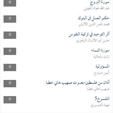
سورة البروج
0
عبد الله عواد الجهني
حكم العمل فى البنوك
0
محمد ناصر الدين الألباني
أثر التوحيد في تزكية النفوس
0
حسن أبو الأشبال الزهيري
سورة النساء
0
رشيد بلعالية
المسؤولية
0
أيمن صيدح
أذان من فلسطين-بصوت صهيب هاني خطبا
0
صهيب هاني خطبا
الشموخ5
0
مهند الدوسري