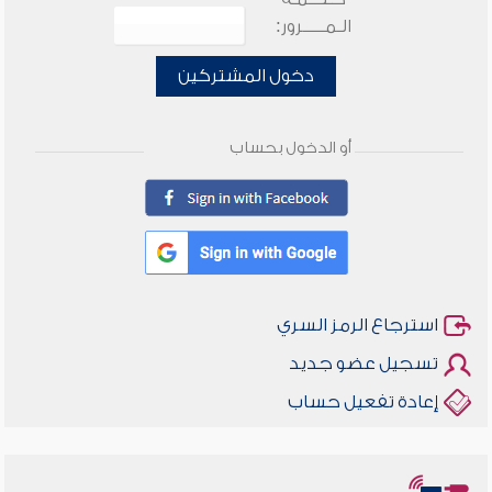
الـمـــــرور:
دخول المشتركين
أو الدخول بحساب
استرجاع الرمز السري
تسجيل عضو جديد
إعادة تفعيل حساب