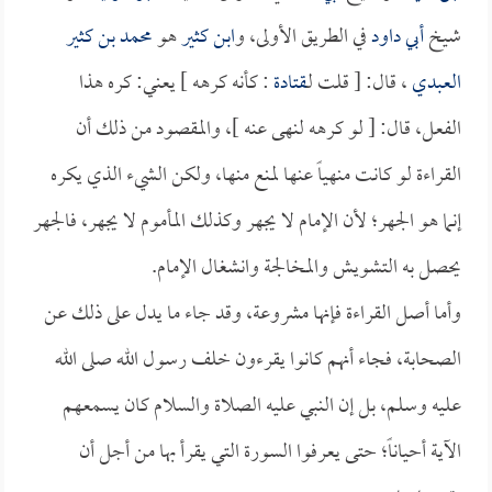
شيخ
أبي داود
في الطريق الأولى، و
ابن كثير
هو
محمد بن كثير
العبدي
، قال: [ قلت لـ
قتادة
: كأنه كرهه ] يعني: كره هذا
الفعل، قال: [ لو كرهه لنهى عنه ]، والمقصود من ذلك أن
القراءة لو كانت منهياً عنها لمنع منها، ولكن الشيء الذي يكره
إنما هو الجهر؛ لأن الإمام لا يجهر وكذلك المأموم لا يجهر، فالجهر
يحصل به التشويش والمخالجة وانشغال الإمام.
وأما أصل القراءة فإنها مشروعة، وقد جاء ما يدل على ذلك عن
الصحابة، فجاء أنهم كانوا يقرءون خلف رسول الله صلى الله
عليه وسلم، بل إن النبي عليه الصلاة والسلام كان يسمعهم
الآية أحياناً؛ حتى يعرفوا السورة التي يقرأ بها من أجل أن