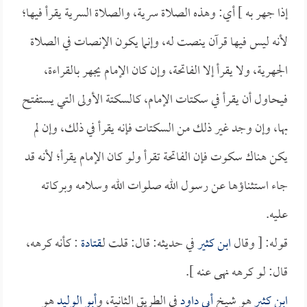
إذا جهر به ] أي: وهذه الصلاة سرية، والصلاة السرية يقرأ فيها؛
لأنه ليس فيها قرآن ينصت له، وإنما يكون الإنصات في الصلاة
الجهرية، ولا يقرأ إلا الفاتحة، وإن كان الإمام يجهر بالقراءة،
فيحاول أن يقرأ في سكتات الإمام، كالسكتة الأولى التي يستفتح
بها، وإن وجد غير ذلك من السكتات فإنه يقرأ في ذلك، وإن لم
يكن هناك سكوت فإن الفاتحة تقرأ ولو كان الإمام يقرأ؛ لأنه قد
جاء استثناؤها عن رسول الله صلوات الله وسلامه وبركاته
عليه.
قوله: [ وقال
ابن كثير
في حديثه: قال: قلت لـ
قتادة
: كأنه كرهه،
قال: لو كرهه نهى عنه ].
ابن كثير
هو شيخ
أبي داود
في الطريق الثانية، و
أبو الوليد
هو