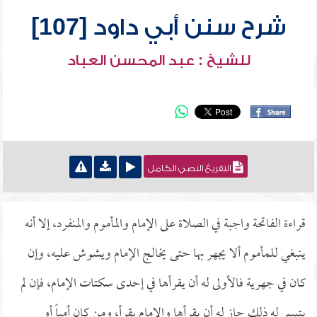
شرح سنن أبي داود [107]
للشيخ : عبد المحسن العباد
التفريغ النصي الكامل
قراءة الفاتحة واجبة في الصلاة على الإمام والمأموم والمنفرد، إلا أنه
ينبغي للمأموم ألا يجهر بها حتى يخالج الإمام ويشوش عليه، وإن
كان في جهرية فالأولى له أن يقرأها في إحدى سكتات الإمام، فإن لم
يتيسر له ذلك جاز له أن يقرأها والإمام يقرأ، ومن كان أمياً أو