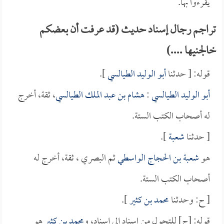
يقرءوا بها.
تراجم رجال إسناد حديث (قد عرفت أن بعضكم
خالجنيها ....)
قوله: [ حدثنا
أبو الوليد الطيالسي
].
أبو الوليد الطيالسي
:
هشام بن عبد الملك الطيالسي
، ثقة، أخرج
له أصحاب الكتب الستة.
[ حدثنا
شعبة
].
هو
شعبة بن الحجاج الواسطي
ثم البصري ، ثقة، أخرج له
أصحاب الكتب الستة.
[ ح: وحدثنا
محمد بن كثير
].
قوله: [ح] للتحول من إسناد إلى إسناد، و
محمد بن كثير
هو