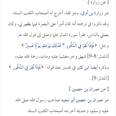
[ عن
زرارة
].
هو
زرارة بن أوفى
، وهو ثقة، أخرج له أصحاب الكتب الستة،
وقد ذكروا في ترجمته أنه كان أميراً على البصرة فيما يظهر لي، وكان
يصلي بالناس، فقرأ سورة المدثر فلما وصل إلى قول الله عز
وجل:
فَإِذَا نُقِرَ فِي النَّاقُورِ
*
فَذَلِكَ يَوْمَئِذٍ يَوْمٌ عَسِيرٌ
[المدثر:8-9] شهق وخر مغشياً عليه ومات، رحمة الله عليه،
وذكره أيضاً
ابن كثير
في تفسير عند قوله:
فَإِذَا نُقِرَ فِي النَّاقُورِ
[المدثر:8] .
[ عن
عمران بن حصين
].
هو
عمران بن حصين أبو نجيد
صاحب رسول الله صلى الله
عليه وسلم، وحديثه أخرجه أصحاب الكتب الستة.