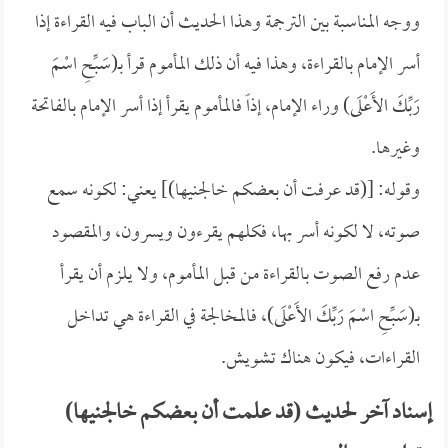
ووجه المناسبة بين الترجمة وهذا الحديث أن الباب فيه القراءة إذا
أسر الإمام بالقراءة، وهذا فيه أن ذلك المأموم قرأ بـ(سَبِّحِ اسْمَ
رَبِّكَ الأَعْلَى) وراء الإمام، إذاً فالمأموم يقرأ إذا أسر الإمام بالفاتحة
وغيرها.
وقوله: [(قد عرفت أن بعضكم خالجنيها)] يعني: لكونه سمع
صوته، لا لكونه أسر بها، فكلهم يقرءون ويسرون، والمقصود
عدم رفع الصوت بالقراءة من قبل المأموم، ولا يلزم أن يقرأ
بـ(سَبِّحِ اسْمَ رَبِّكَ الأَعْلَى)، فالمخالجة في القراءة هي تداخل
القراءات، فيكون هناك تشويش.
إسناد آخر لحديث (قد علمت أن بعضكم خالجنيها)