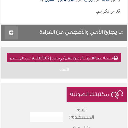
قد مر ذكرهم.
ما يجزئ الأمي والأعجمي من القراءة
نسخة نصية للطباعة , شرح سنن أبي داود [107] للشيخ : عبد المحسن
العباد
مكتبتك الصوتية
اسم
المستخدم:
كـلـــمـة