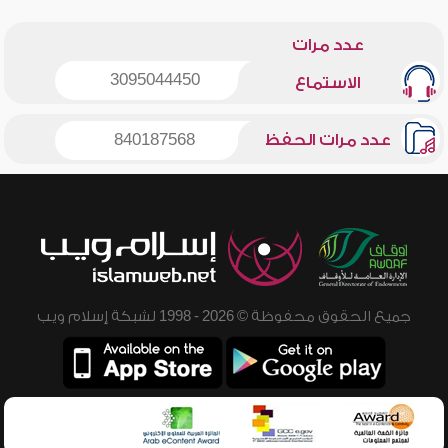
عدد مرات
3095044450
الاستماع
عدد مرات الحفظ
840187568
جميع الحقوق محفوظة © 2026 - 1998 لشبكة إسلام ويب