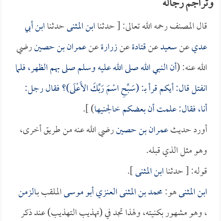
وتراجم رجاله
قال المصنف رحمه الله تعالى: [ حدثنا
ابن المثنى
حدثنا
ابن أبي
عدي
عن
سعيد
عن
قتادة
عن
زرارة
عن
عمران بن حصين
رضي
الله عنه: (
أن النبي الله صلى الله عليه وسلم صلى بهم الظهر، فلما
انفتل قال: أيكم قرأ بـ: (سَبِّحِ اسْمَ رَبِّكَ الأَعْلَى)؟ فقال رجل:
أنا، فقال: علمت أن بعضكم خالجنيها
) ].
أورد حديث
عمران بن حصين
رضي الله عنه من طريق أخرى،
وهو مثل الذي قبله.
قوله: [ حدثنا
ابن المثنى
].
ابن المثنى
هو:
محمد بن المثنى العنزي أبو موسى
الملقب بـ
الزمن
، وهو مشهور بكنيته، ولهذا تجد في (تهذيب التهذيب) عند ذكر