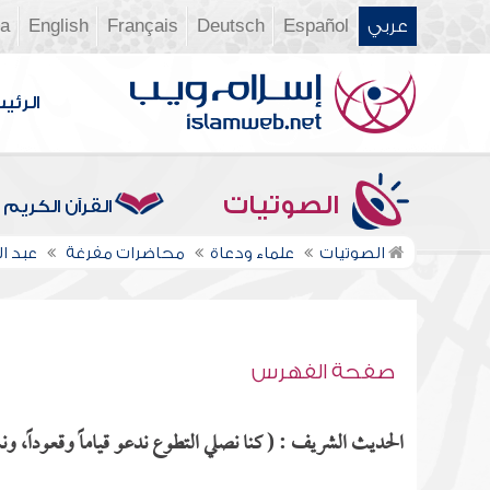
عربي
Español
Deutsch
Français
English
ia
الرئي
الصوتيات
القرآن الكريم
الصوتيات
علماء ودعاة
محاضرات مفرغة
عبد ا
صفحة الفهرس
الحديث الشريف : ( كنا نصلي التطوع ندعو قياماً وقعوداً، ون