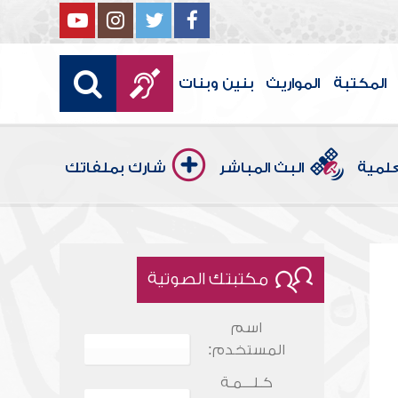
المكتبة
المواريث
بنين وبنات
علمية
البث المباشر
شارك بملفاتك
مكتبتك الصوتية
اسم
المستخدم:
كـلـــمـة