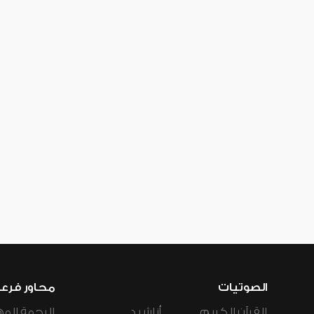
الصوتيات
محاور فرع
القرآن الكريم
أناشيد
الرحمة المه