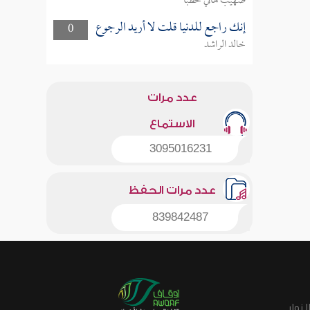
صهيب هاني خطبا
إنك راجع للدنيا قلت لا أريد الرجوع
0
خالد الراشد
عدد مرات
الاستماع
3095016231
عدد مرات الحفظ
839842487
زوار