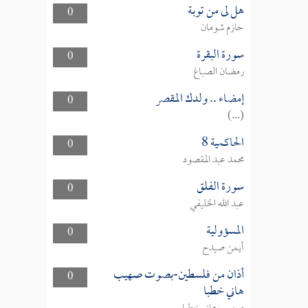
هل لى من توبة
0
حازم شومان
سورة البقرة
0
رمضان الصباغ
إمضاء .. ولدك المقصر
0
(...)
الحاكمية 8
0
محمد عبد المقصود
سورة الفلق
0
عبد الله الخليفي
المسؤولية
0
أيمن صيدح
أذان من فلسطين-بصوت صهيب
0
هاني خطبا