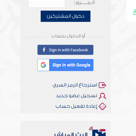
الـمـــــرور:
دخول المشتركين
أو الدخول بحساب
استرجاع الرمز السري
تسجيل عضو جديد
إعادة تفعيل حساب
البث المباشر