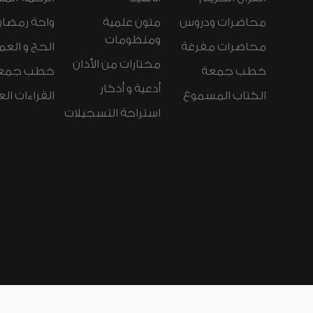
محاضرات ودروس
متون علمية
واحة رمضان
ومنظومات
محاضرات مفرغة
الحج و العم
مختارات من الأذان
خطب جمعة
خطب جمع
أدعية و أذكار
الكتاب المسموع
القراءات ال
استراحة التسجيلات