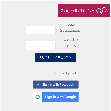
مكتبتك الصوتية
اسم
المستخدم:
كـلـــمـة
الـمـــــرور:
دخول المشتركين
أو الدخول بحساب