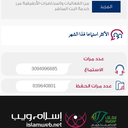
من الفعاليات والمحاضرات الأرشيفية من
المزيد
وأمنهم من خوف 9
خدمة البث المباشر
سلسلة محاضرات نفحات رمضانية 1444هـ
الأكثر استماعا لهذا الشهر
عدد مرات
3094996685
الاستماع
عدد مرات الحفظ
839640801