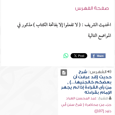
صفحة الفهرس
الحديث الشريف : ( لا تفعلوا إلا بفاتحة الكتاب ) مذكور في
المواضع التالية
الفهرس:
شرح
حديث (قد عرفت أن
بعضكم خالجنيها...) ,
من رأى القراءة إذا لم يجهر
الإمام بقراءته
للشيخ:
عبد المحسن العباد
جزء من محاضرة ( شرح سنن أبي
داود [107])