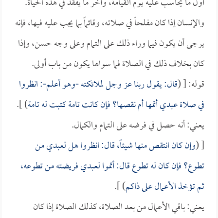
أول ما يحاسب عليه يوم القيامة، وآخر ما يفقد في هذه الحياة.
والإنسان إذا كان مفلحاً في صلاته، وقائماً بما يجب عليه فيها، فإنه
يرجى أن يكون فيما وراء ذلك على التمام وعلى وجه حسن، وإذا
كان بخلاف ذلك في الصلاة فما سواها يكون من باب أولى.
قوله: [ (
قال: يقول ربنا عز وجل لملائكته -وهو أعلم-: انظروا
في صلاة عبدي أتمها أم نقصها؟ فإن كانت تامة كتبت له تامة
) ].
يعني: أنه حصل في فرضه على التمام والكمال.
[ (
وإن كان انتقص منها شيئاً، قال: انظروا هل لعبدي من
تطوع؟ فإن كان له تطوع قال: أتموا لعبدي فريضته من تطوعه،
ثم تؤخذ الأعمال على ذاكم
) ].
يعني: باقي الأعمال من بعد الصلاة، كذلك الصلاة إذا كان