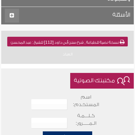
الأسئلة
نسخة نصية للطباعة , شرح سنن أبي داود [112] للشيخ : عبد المحسن
العباد
مكتبتك الصوتية
اسم
المستخدم:
كـلـــمـة
الـمـــــرور: