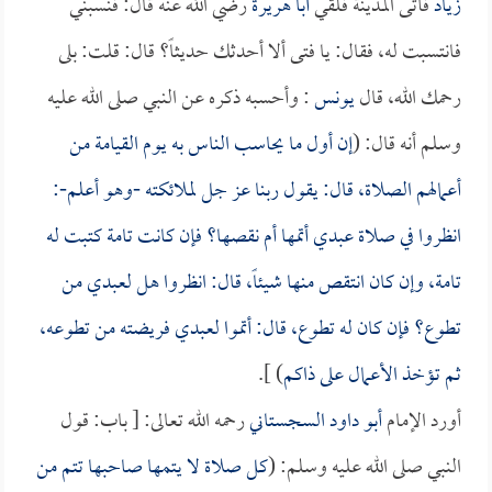
زياد
فأتى المدينة فلقي
أبا هريرة
رضي الله عنه قال: فنسبني
فانتسبت له، فقال: يا فتى ألا أحدثك حديثاً؟ قال: قلت: بلى
رحمك الله، قال
يونس
: وأحسبه ذكره عن النبي صلى الله عليه
وسلم أنه قال: (
إن أول ما يحاسب الناس به يوم القيامة من
أعمالهم الصلاة، قال: يقول ربنا عز جل لملائكته -وهو أعلم-:
انظروا في صلاة عبدي أتمها أم نقصها؟ فإن كانت تامة كتبت له
تامة، وإن كان انتقص منها شيئاً، قال: انظروا هل لعبدي من
تطوع؟ فإن كان له تطوع، قال: أتموا لعبدي فريضته من تطوعه،
ثم تؤخذ الأعمال على ذاكم
) ].
أورد الإمام
أبو داود السجستاني
رحمه الله تعالى: [ باب: قول
النبي صلى الله عليه وسلم: (
كل صلاة لا يتمها صاحبها تتم من