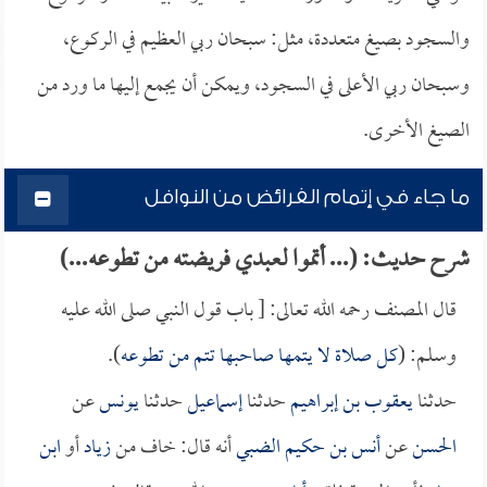
والسجود بصيغ متعددة، مثل: سبحان ربي العظيم في الركوع،
وسبحان ربي الأعلى في السجود، ويمكن أن يجمع إليها ما ورد من
الصيغ الأخرى.
ما جاء في إتمام الفرائض من النوافل
شرح حديث: (... أتموا لعبدي فريضته من تطوعه...)
قال المصنف رحمه الله تعالى: [ باب قول النبي صلى الله عليه
وسلم: (
كل صلاة لا يتمها صاحبها تتم من تطوعه
).
حدثنا
يعقوب بن إبراهيم
حدثنا
إسماعيل
حدثنا
يونس
عن
الحسن
عن
أنس بن حكيم الضبي
أنه قال: خاف من
زياد
أو
ابن