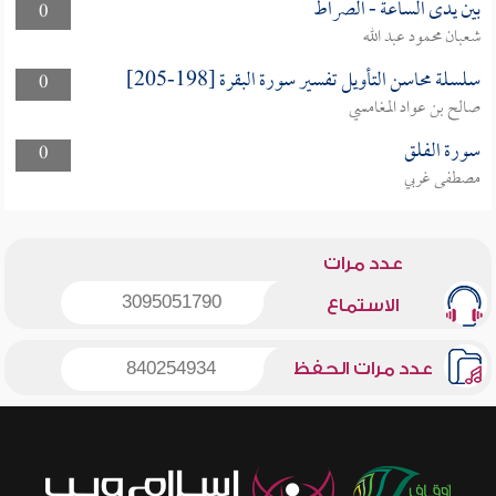
بين يدى الساعة - الصراط
0
شعبان محمود عبد الله
سلسلة محاسن التأويل تفسير سورة البقرة [198-205]
0
صالح بن عواد المغامسي
سورة الفلق
0
مصطفى غربي
عدد مرات
3095051790
الاستماع
عدد مرات الحفظ
840254934