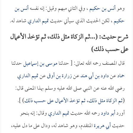
وهو
أنس بن حكيم
، وفي الثاني مبهم وقيل: إنه نفسه
أنس بن
حكيم
، لكن الحديث الذي سيأتي حديث
تميم الداري
شاهد له.
شرح حديث: (...ثم الزكاة مثل ذلك، ثم تؤخذ الأعمال
على حسب ذلك)
قال المصنف رحمه الله تعالى: [ حدثنا
موسى بن إسماعيل
حدثنا
حماد
عن
داود بن أبي هند
عن
زرارة بن أوفى
عن
تميم الداري
رضي الله عنه عن النبي صلى الله عليه وسلم بهذا المعنى قال:
(
ثم الزكاة مثل ذلك، ثم تؤخذ الأعمال على حسب ذلك
) ].
أورد
أبو داود
رحمه الله حديث
تميم الداري
وقال: إنه بنحو
حديث
أبي هريرة
المتقدم، وهو شاهد له، ودال على ما دل عليه،