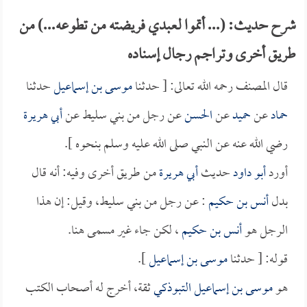
شرح حديث: (... أتموا لعبدي فريضته من تطوعه...) من
طريق أخرى وتراجم رجال إسناده
قال المصنف رحمه الله تعالى: [ حدثنا
موسى بن إسماعيل
حدثنا
حماد
عن
حميد
عن
الحسن
عن رجل من بني سليط عن
أبي هريرة
رضي الله عنه عن النبي صلى الله عليه وسلم بنحوه ].
أورد
أبو داود
حديث
أبي هريرة
من طريق أخرى وفيه: أنه قال
بدل
أنس بن حكيم
: عن رجل من بني سليط، وقيل: إن هذا
الرجل هو
أنس بن حكيم
، لكن جاء غير مسمى هنا.
قوله: [ حدثنا
موسى بن إسماعيل
].
هو
موسى بن إسماعيل التبوذكي
ثقة، أخرج له أصحاب الكتب