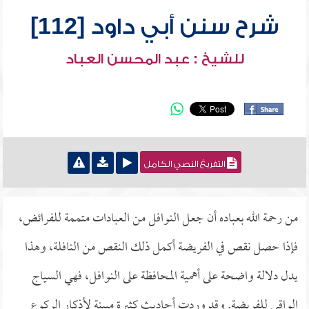
شرح سنن أبي داود [112]
للشيخ : عبد المحسن العباد
التفريغ النصي الكامل
من رحمة الله بعباده أن جعل النوافل من العبادات متممة للفرائض،
فإذا حصل نقص في الفريضة أكمل ذلك النقص من النافلة، وهذا
يدل دلالة واضحة على أهمية المحافظة على النوافل، فهي السياج
الواقي للفريضة. وقد وردت أحاديث كثيرة مبينة لأذكار الركوع