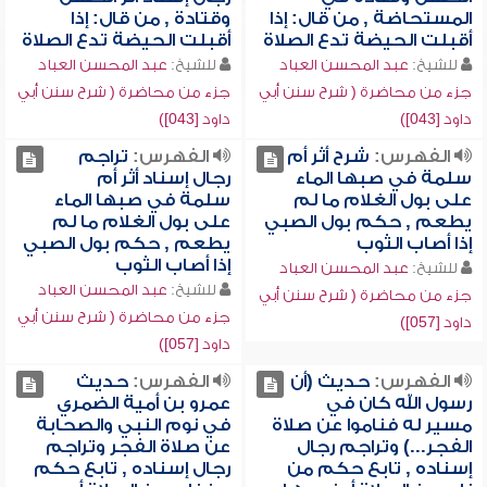
المستحاضة , من قال: إذا
وقتادة , من قال: إذا
أقبلت الحيضة تدع الصلاة
أقبلت الحيضة تدع الصلاة
للشيخ:
عبد المحسن العباد
للشيخ:
عبد المحسن العباد
جزء من محاضرة ( شرح سنن أبي
جزء من محاضرة ( شرح سنن أبي
داود [043])
داود [043])
الفهرس:
شرح أثر أم
الفهرس:
تراجم
سلمة في صبها الماء
رجال إسناد أثر أم
على بول الغلام ما لم
سلمة في صبها الماء
يطعم , حكم بول الصبي
على بول الغلام ما لم
إذا أصاب الثوب
يطعم , حكم بول الصبي
إذا أصاب الثوب
للشيخ:
عبد المحسن العباد
للشيخ:
عبد المحسن العباد
جزء من محاضرة ( شرح سنن أبي
جزء من محاضرة ( شرح سنن أبي
داود [057])
داود [057])
الفهرس:
حديث (أن
الفهرس:
حديث
رسول الله كان في
عمرو بن أمية الضمري
مسير له فناموا عن صلاة
في نوم النبي والصحابة
الفجر...) وتراجم رجال
عن صلاة الفجر وتراجم
إسناده , تابع حكم من
رجال إسناده , تابع حكم