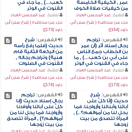
عمر , الكيفية الخامسة
كعب...) , ما جاء في
من كيفيات صلاة الخوف
القنوت في الوتر
للشيخ:
عبد المحسن العباد
للشيخ:
عبد المحسن العباد
جزء من محاضرة ( شرح سنن أبي
جزء من محاضرة ( شرح سنن أبي
داود [154])
داود [173])
الفهرس:
تراجم
الفهرس:
شرح
رجال إسناد أثر (أن عمر
حديث (فلما رفع رأسه
بن الخطاب جمع الناس
من الركعة الثانية قام
على أبي بن كعب...) , ما
هنية) وتراجم رجاله ,
جاء في القنوت في الوتر
القنوت في الصلوات
للشيخ:
عبد المحسن العباد
للشيخ:
عبد المحسن العباد
جزء من محاضرة ( شرح سنن أبي
جزء من محاضرة ( شرح سنن أبي
داود [173])
داود [174])
الفهرس:
شرح
الفهرس:
تراجم
حديث (إنّا كَلٌّ على
رجال إسناد حديث (إنا
آبائنا وأبنائنا وأزواجنا، فما
كَلٌّ على آبائنا وأولادنا
يحل لنا من أموالهم؟..) ,
وأزواجنا، فما يحل لنا من
المرأة تتصدق من بيت
أموالهم؟) , المرأة تتصدق
زوجها
من بيت زوجها
للشيخ:
عبد المحسن العباد
للشيخ:
عبد المحسن العباد