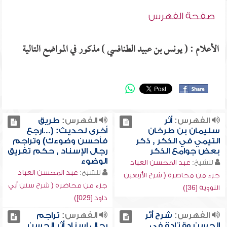
صفحة الفهرس
الأعلام : ( يونس بن عبيد الطنافسي ) مذكور في المواضع التالية
الفهرس:
أثر
الفهرس:
طريق
سليمان بن طرخان
أخرى لحديث: (...ارجع
التيمي في الذكر , ذكر
فأحسن وضوءك) وتراجم
بعض جوامع الذكر
رجال الإسناد , حكم تفريق
الوضوء
للشيخ:
عبد المحسن العباد
للشيخ:
عبد المحسن العباد
جزء من محاضرة ( شرح الأربعين
جزء من محاضرة ( شرح سنن أبي
النووية [36])
داود [029])
الفهرس:
شرح أثر
الفهرس:
تراجم
الحسن وقتادة في
رجال إسناد أثر الحسن