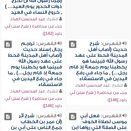
(أمرنا رسول الله أن نخرج
ذوات الخدور يوم العيد... )
, خروج النساء في العيد
للشيخ:
عبد المحسن العباد
جزء من محاضرة ( شرح سنن أبي
داود [142])
الفهرس:
شرح
الفهرس:
تراجم
حديث (أصاب أهل
رجال إسناد حديث
المدينة قحط على عهد
(أصاب أهل المدينة قحط
رسول الله فبينما هو
على عهد رسول الله
يخطبنا يوم جمعة إذ قام
فبينما هو يخطبنا يوم
رجل...) , ما جاء في رفع
جمعة إذ قام رجل...) , ما
اليدين في الاستسقاء
جاء في رفع اليدين في
الاستسقاء
للشيخ:
عبد المحسن العباد
للشيخ:
عبد المحسن العباد
جزء من محاضرة ( شرح سنن أبي
جزء من محاضرة ( شرح سنن أبي
داود [146])
داود [146])
الفهرس:
فعل أبي
الفهرس:
شرح أثر
موسى لصلاة الخوف
(أن عمر بن الخطاب
على الصفة التي رواها ابن
جمع الناس على أبي بن