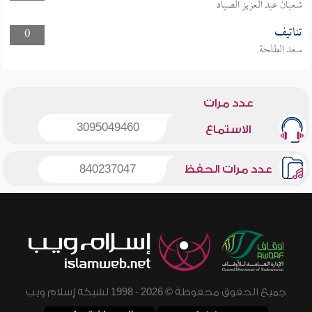
شعبان عبد العزيز الصياد
تناتيف
0
سعد الطلحة
عدد مرات
3095049460
الاستماع
عدد مرات الحفظ
840237047
جميع الحقوق محفوظة © 2026 - 1998 لشبكة إسلام ويب