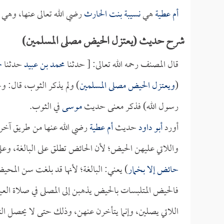
أم عطية
هي
نسيبة بنت الحارث
رضي الله تعالى عنها، وهي 
شرح حديث (يعتزل الحيض مصلى المسلمين)
قال المصنف رحمه الله تعالى: [ حدثنا
محمد بن عبيد
حدثنا
ح
(
ويعتزل الحيض مصلى المسلمين
) ولم يذكر الثوب، قال:
رسول الله) فذكر معنى حديث
موسى
في الثوب.
أورد
أبو داود
حديث
أم عطية
رضي الله عنها من طريق آخر،
واللاتي عليهن الحيض؛ لأن الحائض تطلق على البالغة، وعلى
حائض إلا بخمار
) يعني: البالغة؛ لأنها قد بلغت سن المحي
فالحيض المتلبسات بالحيض يذهبن إلى المصلى في صلاة الع
اللاتي يصلين، وإنما يتأخرن عنهن، وذلك حتى لا يحصل ال