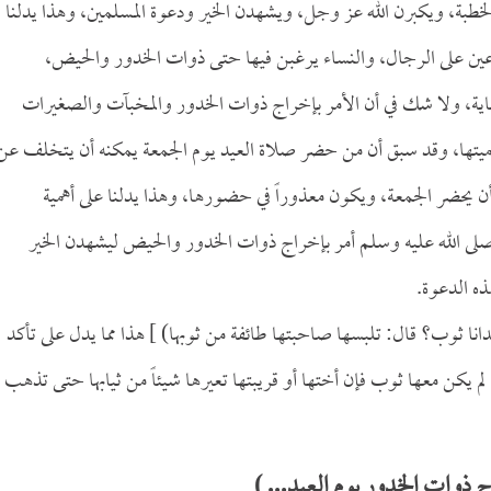
طبة، ويكبرن الله عز وجل، ويشهدن الخير ودعوة المسلمين، وهذا يدلنا
ين على الرجال، والنساء يرغبن فيها حتى ذوات الخدور والحيض،
اية، ولا شك في أن الأمر بإخراج ذوات الخدور والمخبآت والصغيرات
وأهميتها، وقد سبق أن من حضر صلاة العيد يوم الجمعة يمكنه أن يتخلف عن
أن يحضر الجمعة، ويكون معذوراً في حضورها، وهذا يدلنا على أهمية
صلى الله عليه وسلم أمر بإخراج ذوات الخدور والحيض ليشهدن الخير
ه الدعوة.
دانا ثوب؟ قال: تلبسها صاحبتها طائفة من ثوبها) ] هذا مما يدل على تأكد
لم يكن معها ثوب فإن أختها أو قريبتها تعيرها شيئاً من ثيابها حتى تذهب
ذوات الخدور يوم العيد... )