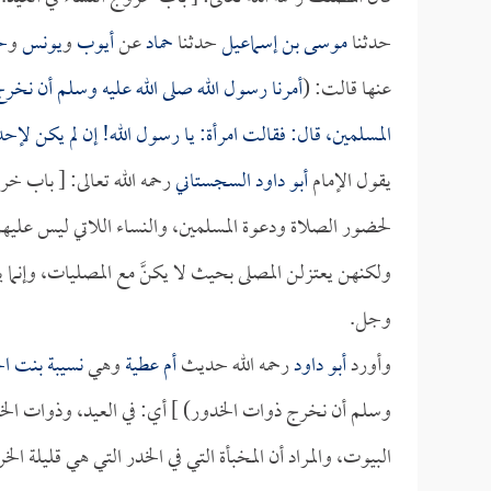
حدثنا
موسى بن إسماعيل
حدثنا
حماد
عن
أيوب
و
يونس
و
ح
عنها قالت: (
أمرنا رسول الله صلى الله عليه وسلم أن نخر
المسلمين، قال: فقالت امرأة: يا رسول الله! إن لم يكن ل
يقول الإمام
أبو داود السجستاني
رحمه الله تعالى: [ باب خ
لحضور الصلاة ودعوة المسلمين، والنساء اللاتي ليس علي
ولكنهن يعتزلن المصلى بحيث لا يكنَّ مع المصليات، وإنما
وجل.
وأورد
أبو داود
رحمه الله حديث
أم عطية
وهي
نسيبة بنت ا
وسلم أن نخرج ذوات الخدور) ] أي: في العيد، وذوات الخد
البيوت، والمراد أن المخبأة التي في الخدر التي هي قليلة