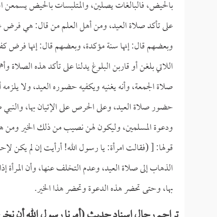
بالحيض، فالبالغات يصلين، والمتلبسات بالحيض يسمعن الخ
على تأكد صلاة العيد، ومن أهل العلم من قال: هي فرض ع
وبعضهم قال: إنها سنة مؤكدة، وبعضهم قال: إنها فرض كف
اللاتي بلغن أو قاربن البلوغ يدلنا على تأكد هذه الصلاة 
صلاة الجمعة، وأنه يغنيه ويكفيه حضوره العيد، ولا يلزمه 
حضور صلاة العيد، وعلى الحرص على الإتيان بها، والنبي 
ودعوة المسلمين، وليكون لهن نصيب من ذلك الخير ومن هذ
قولها: [ (فقالت امرأة: يا رسول الله! أرأيت إن لم يكن لإح
الذهاب إلى صلاة العيد، وعدم التخلف عنها، وأن المرأة إذا 
بها، وحتى تحضر هذه الدعوة وتحضر هذا الخير.
تراجم رجال إسناد حديث (أمرنا رسول الله أن نخرج 