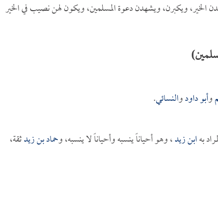
 الخير، ويكبرن، ويشهدن دعوة المسلمين، ويكون لهن نصيب في الخير
سلمين)
و
أبو داود
و
النسائي
.
مراد به
ابن زيد
، وهو أحياناً ينسبه وأحياناً لا ينسبه، و
حماد بن زيد
ثقة،