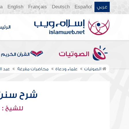
عربي
Español
Deutsch
Français
English
ia
الرئي
الصوتيات
القرآن الكريم
الصوتيات
علماء ودعاة
محاضرات مفرغة
عبد ا
شرح سنن أب
للشيخ : 