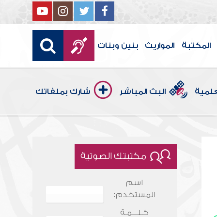
المكتبة
المواريث
بنين وبنات
علمية
البث المباشر
شارك بملفاتك
مكتبتك الصوتية
اسم
المستخدم:
كـلـــمـة