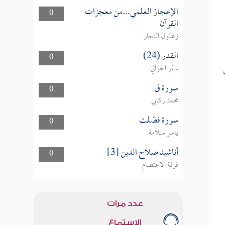
الإعجاز العلمي...من معجزات
0
القرآن
زغلول النجار
القدر (24)
0
سفر الحوالي
سورة ق
0
محمد ركابي
سورة فصّلت
0
ياسر سلامة
أناشيد صلاح الدين [3]
0
فرقة الاعتصام
عدد مرات
الاستماع