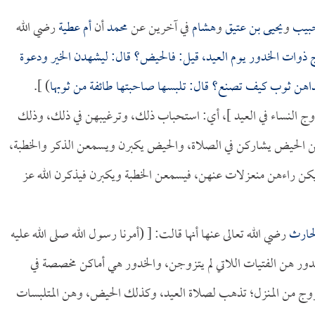
بيب
و
يحيى بن عتيق
و
هشام
في آخرين عن
محمد
أن
أم عطية
رضي الله
ج ذوات الخدور يوم العيد، قيل: فالحيض؟ قال: ليشهدن الخير ودعوة
إحداهن ثوب كيف تصنع؟ قال: تلبسها صاحبتها طائفة من ثوبها
) ].
روج النساء في العيد ]، أي: استحباب ذلك، وترغيبهن في ذلك، وذلك
هن الحيض يشاركن في الصلاة، والحيض يكبرن ويسمعن الذكر والخطبة،
 يكن راءهن منعزلات عنهن، فيسمعن الخطبة ويكبرن فيذكرن الله عز
لحارث
رضي الله تعالى عنها أنها قالت: [ (أمرنا رسول الله صلى الله عليه
ور هن الفتيات اللاتي لم يتزوجن، والخدور هي أماكن مخصصة في
 الخروج من المنزل؛ تذهب لصلاة العيد، وكذلك الحيض، وهن المتلبسات