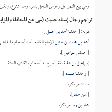
وهي بيع الثمر على رءوس النخل بتمر، وهذا ممنوع، ولكن ا
تراجم رجال إسناد حديث (نهى عن المحاقلة والمزابنة
قوله: [ حدثنا
أحمد بن حنبل
].
أحمد بن محمد بن حنبل
الإمام الفقيه، أحد أصحاب المذاه
[ حدثنا
إسماعيل
].
إسماعيل بن علية
ثقة، أخرج له أصحاب الكتب الستة.
[ وحدثنا
مسدد
].
مسدد
مر ذكره.
[ عن
حماد
].
حماد بن زيد
مر ذكره.