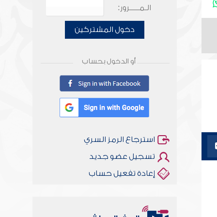
الـمـــــرور:
دخول المشتركين
أو الدخول بحساب
استرجاع الرمز السري
تسجيل عضو جديد
إعادة تفعيل حساب