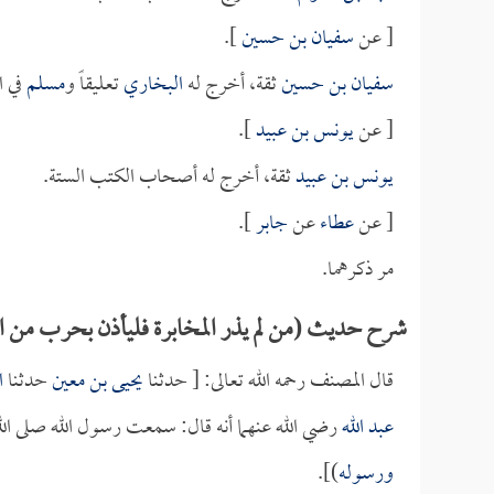
[ عن
سفيان بن حسين
].
سفيان بن حسين
ثقة، أخرج له
البخاري
تعليقاً و
مسلم
في ا
[ عن
يونس بن عبيد
].
يونس بن عبيد
ثقة، أخرج له أصحاب الكتب الستة.
[ عن
عطاء
عن
جابر
].
مر ذكرهما.
شرح حديث (من لم يذر المخابرة فليأذن بحرب من ا
قال المصنف رحمه الله تعالى: [ حدثنا
يحيى بن معين
حدثنا
ا
عبد الله
رضي الله عنهما أنه قال: سمعت رسول الله صلى الل
ورسوله
)].