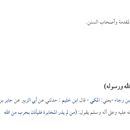
لمقدمة وأصحاب السنن.
لله ورسوله)
بن رجاء
-يعني:
المكي
- قال
ابن خثيم
: حدثني عن
أبي الزبير
عن
جابر بن
ه عليه وعلى آله وسلم يقول: (
من لم يذر المخابرة فليأذن بحرب من الله