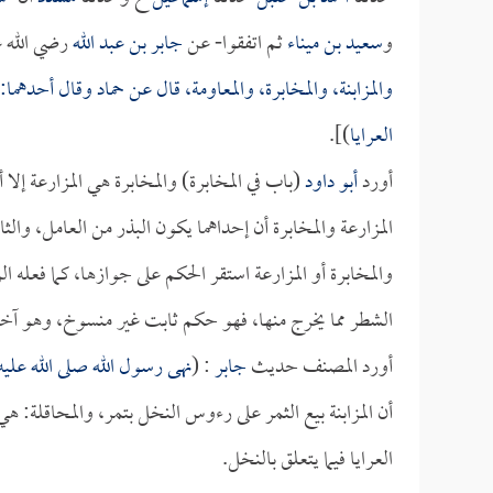
و
سعيد بن ميناء
ثم اتفقوا- عن
جابر بن عبد الله
رضي الله عن
والمزابنة، والمخابرة، والمعاومة، قال عن
حماد
وقال أحدهما: و
العرايا
)].
أورد
أبو داود
(باب في المخابرة) والمخابرة هي المزارعة إل
المزارعة والمخابرة أن إحداهما يكون البذر من العامل، والثا
والمخابرة أو المزارعة استقر الحكم على جوازها، كما فعله
الشطر مما يخرج منها، فهو حكم ثابت غير منسوخ، وهو آخر
أورد المصنف حديث
جابر
: (
نهى رسول الله صلى الله عليه 
أن المزابنة بيع الثمر على رءوس النخل بتمر، والمحاقلة: ه
العرايا فيما يتعلق بالنخل.