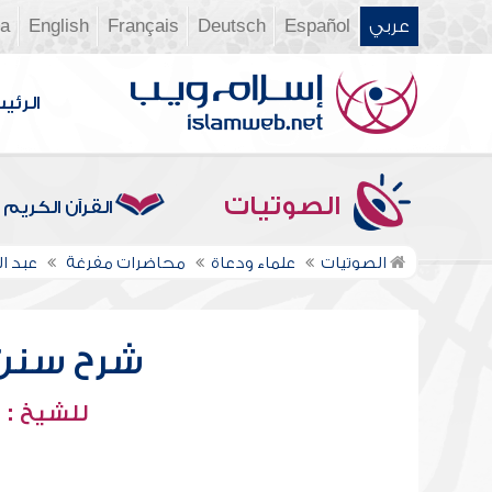
عربي
Español
Deutsch
Français
English
ia
الرئي
الصوتيات
القرآن الكريم
الصوتيات
علماء ودعاة
محاضرات مفرغة
عبد ا
شرح سنن أب
للشيخ : 