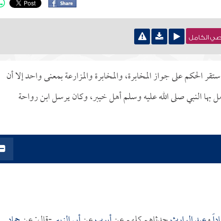
نصي الكامل
استقر الحكم على جواز المخابرة، والمخابرة والمزارعة بمعنى واحد إلا أن
امل بها النبي صلى الله عليه وسلم أهل خيبر، وكان يرسل ابن رواحة
داً
و
عبد الوارث
حدثاهم كلهم عن
أيوب
عن
أبي الزبير
-قال: عن
حماد