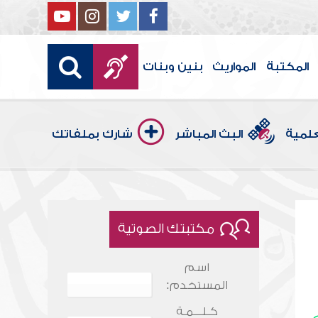
المكتبة
المواريث
بنين وبنات
علمية
البث المباشر
شارك بملفاتك
مكتبتك الصوتية
اسم
المستخدم:
كـلـــمـة