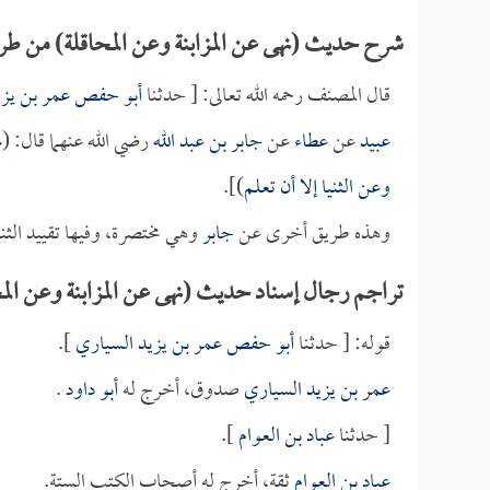
شرح حديث (نهى عن المزابنة وعن المحاقلة) من طري
قال المصنف رحمه الله تعالى: [ حدثنا
أبو حفص عمر بن يزي
عبيد
عن
عطاء
عن
جابر بن عبد الله
رضي الله عنهما قال: (
ن
وعن الثنيا إلا أن تعلم
)].
وهذه طريق أخرى عن
جابر
وهي مختصرة، وفيها تقييد الثنيا
تراجم رجال إسناد حديث (نهى عن المزابنة وعن المح
قوله: [ حدثنا
أبو حفص عمر بن يزيد السياري
].
عمر بن يزيد السياري
صدوق، أخرج له
أبو داود
.
[ حدثنا
عباد بن العوام
].
عباد بن العوام
ثقة، أخرج له أصحاب الكتب الستة.