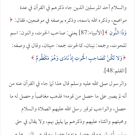
والسلام أحد المرسلين الذين جاء ذكرهم في القرآن في عدة
مواضع، وذكره الله باسمه، وذكره بوصفه في موضعين، فقال:
وَذَا النُّونِ
[الأنبياء:87] يعني: صاحب الحوت، والنون: اسم
للحوت، وجمعه: نينان، كالحوت جمعه: حيتان، وقال في وصفه:
وَلا تَكُنْ كَصَاحِبِ الْحُوتِ إِذْ نَادَى وَهُوَ مَكْظُومٌ
[القلم:48].
والرسول صلى الله عليه وسلم قال هذا لما جاء في القرآن عنه من
أنه لم يصبر على ما حصل من قومه؛ فذهب مغاضباً وحصل له ما
حصل، والواجب توقير رسل الله عليهم الصلاة والسلام
ومحبتهم والثناء عليهم وذكرهم بما يليق بهم، ولا يقال في حق
يونس أي شيء وقد حصل منه ما حصل، وقد نهى النبي عليه