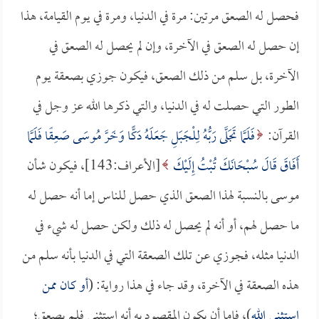
فحصل له الصعق مرتين: مرة في الدنيا، ومرة في يوم القيامة، هذا
إن حصل له الصعق في الآخرة، وإن لم يحصل له الصعق في
الآخرة، بل سلم من ذلك الصعق، فيكون جوزي بصعقة يوم
الطور التي حصلت له في الدنيا، والتي ذكرها الله عز وجل في
القرآن:
فَلَمَّا تَجَلَّى رَبُّهُ لِلْجَبَلِ جَعَلَهُ دَكًّا وَخَرَّ مُوسَى صَعِقًا فَلَمَّا
أَفَاقَ قَالَ سُبْحَانَكَ تُبْتُ إِلَيْكَ
[الأعراف:143]، فيكون شأن
موسى بالنسبة لهذا الصعق الذي حصل للناس إما أنه حصل له
ما حصل لهم، أو أنه لم يحصل له ذلك ولكن حصل له شيء في
الدنيا مثله، فجوزي عن تلك الصعقة التي في الدنيا بأنه سلم من
هذه الصعقة في الآخرة، وقد جاء في هذا رواية: (
أو كان ممن
استثنى الله
)، فإما أن يكون المقصود به أنه استثني فلم يصعق؛