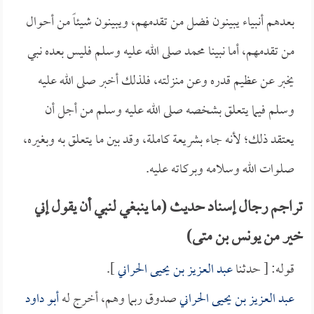
بعدهم أنبياء يبينون فضل من تقدمهم، ويبينون شيئاً من أحوال
من تقدمهم، أما نبينا محمد صلى الله عليه وسلم فليس بعده نبي
يخبر عن عظيم قدره وعن منزلته، فلذلك أخبر صلى الله عليه
وسلم فيما يتعلق بشخصه صلى الله عليه وسلم من أجل أن
يعتقد ذلك؛ لأنه جاء بشريعة كاملة، وقد بين ما يتعلق به وبغيره،
صلوات الله وسلامه وبركاته عليه.
تراجم رجال إسناد حديث (ما ينبغي لنبي أن يقول إني
خير من يونس بن متى)
قوله: [ حدثنا
عبد العزيز بن يحيى الحراني
].
عبد العزيز بن يحيى الحراني
صدوق ربما وهم، أخرج له
أبو داود