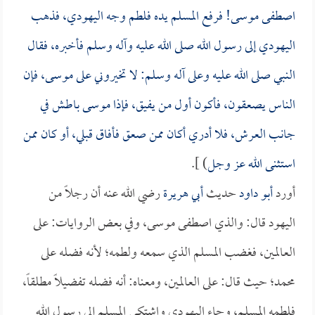
اصطفى موسى! فرفع المسلم يده فلطم وجه اليهودي، فذهب
اليهودي إلى رسول الله صلى الله عليه وآله وسلم فأخبره، فقال
النبي صلى الله عليه وعلى آله وسلم: لا تخيروني على موسى، فإن
الناس يصعقون، فأكون أول من يفيق، فإذا موسى باطش في
جانب العرش، فلا أدري أكان ممن صعق فأفاق قبلي، أو كان ممن
استثنى الله عز وجل
) ].
أورد
أبو داود
حديث
أبي هريرة
رضي الله عنه أن رجلاً من
اليهود قال: والذي اصطفى موسى، وفي بعض الروايات: على
العالمين، فغضب المسلم الذي سمعه ولطمه؛ لأنه فضله على
محمد؛ حيث قال: على العالمين، ومعناه: أنه فضله تفضيلاً مطلقاً،
فلطمه المسلم، وجاء اليهودي واشتكى المسلم إلى رسول الله