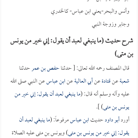
وأنس والبحر-يعني ابن عباس- كالخدري
وجابر وزوجة النبي
شرح حديث (ما ينبغي لعبد أن يقول: إني خير من يونس
بن متى)
قال المصنف رحمه الله تعالى: [ حدثنا
حفص بن عمر
حدثنا
شعبة
عن
قتادة
عن
أبي العالية
عن
ابن عباس
عن النبي صلى الله
عليه وآله وسلم أنه قال: (
ما ينبغي لعبد أن يقول: إني خير من
يونس بن متى
) ].
أورد
أبو داود
حديث
ابن عباس
مرفوعاً: (
ما ينبغي لعبد أن
يقول: إني خير من يونس بن متى
) ويونس بن متى عليه الصلاة