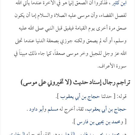
ابن كثير
، فذكروا أن الصعق إنما هو في الآخرة عندما يأتي الله
لفصل القضاء، وأن موسى عليه الصلاة والسلام إما أن يكون
صعق مرة أخرى يوم القيامة فيفيق قبل النبي صلى الله عليه
وسلم، أو أنه لم يصعق ولكنه جوزي بصعقة الدنيا عندما تجلى
الله عز وجل للجبل وخر موسى صعقاً، كما جاء ذلك مبيناً في
سورة الأعراف.
تراجم رجال إسناد حديث (لا تخيروني على موسى)
قوله: [ حدثنا
حجاج بن أبي يعقوب
].
حجاج بن أبي يعقوب
، ثقة، أخرج له
مسلم
و
أبو داود
.
[ و
محمد بن يحيى بن فارس
].
هو
محمد بن يحيى بن فارس الذهلي
، وهو ثقة، أخرج له
البخاري