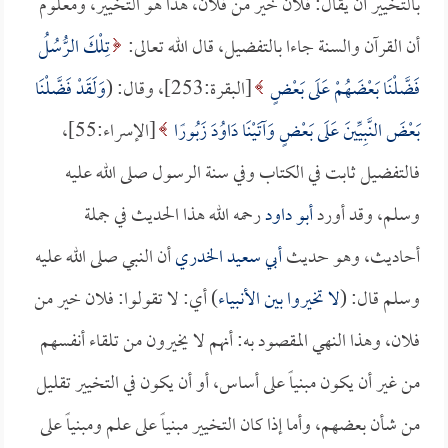
بالتخيير أن يقال: فلان خير من فلان، هذا هو التخيير، ومعلوم
أن القرآن والسنة جاءا بالتفضيل، قال الله تعالى:
تِلْكَ الرُّسُلُ
فَضَّلْنَا بَعْضَهُمْ عَلَى بَعْضٍ
[البقرة:253]، وقال: (
وَلَقَدْ فَضَّلْنَا
بَعْضَ النَّبِيِّينَ عَلَى بَعْضٍ وَآتَيْنَا دَاوُدَ زَبُورًا
[الإسراء:55]،
فالتفضيل ثابت في الكتاب وفي سنة الرسول صلى الله عليه
وسلم، وقد أورد
أبو داود
رحمه الله هذا الحديث في جملة
أحاديث، وهو حديث
أبي سعيد الخدري
أن النبي صلى الله عليه
وسلم قال: (
لا تخيروا بين الأنبياء
) أي: لا تقولوا: فلان خير من
فلان، وهذا النهي المقصود به: أنهم لا يخيرون من تلقاء أنفسهم
من غير أن يكون مبنياً على أساس، أو أن يكون في التخيير تقليل
من شأن بعضهم، وأما إذا كان التخيير مبنياً على علم ومبنياً على