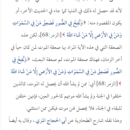
لأنه قد حصل له ذلك في الدنيا كما جاء في الحديث الآخر، أو
يكون المقصود منه:
وَنُفِخَ فِي الصُّورِ فَصَعِقَ مَنْ فِي السَّمَوَاتِ
وَمَنْ فِي الأَرْضِ إِلَّا مَنْ شَاءَ اللَّهُ
[الزمر:68]، لكن هذه
الصعقة التي في هذه الآية المراد بها صعقة الموت لمن كان حياً في
آخر الزمان، فهناك صعقة الموت، ثم صعقة البعث،
وَنُفِخَ فِي
الصُّورِ فَصَعِقَ مَنْ فِي السَّمَوَاتِ وَمَنْ فِي الأَرْضِ إِلَّا مَنْ شَاءَ اللَّهُ
[الزمر:68] أي: ممن لم يشأ الله أن يحصل له الموت، كالذين
خلقوا في الجنة ولم يشأ الله موتهم كالحور العين، فإنهن خلقن
للبقاء في الجنة، فلا يحصل لهن موت فيكن ممن استثني.
وهذا نقله شارح الطحاوية عن
أبي الحجاج المزي
، وقال به أيضاً