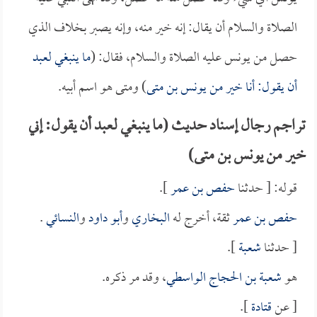
الصلاة والسلام أن يقال: إنه خير منه، وإنه يصبر بخلاف الذي
حصل من يونس عليه الصلاة والسلام، فقال: (
ما ينبغي لعبد
أن يقول: أنا خير من يونس بن متى
) ومتى هو اسم أبيه.
تراجم رجال إسناد حديث (ما ينبغي لعبد أن يقول: إني
خير من يونس بن متى)
قوله: [ حدثنا
حفص بن عمر
].
حفص بن عمر
ثقة، أخرج له
البخاري
و
أبو داود
و
النسائي
.
[ حدثنا
شعبة
].
هو
شعبة بن الحجاج الواسطي
، وقد مر ذكره.
[ عن
قتادة
].