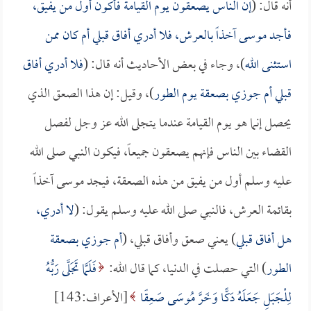
أنه قال: (
إن الناس يصعقون يوم القيامة فأكون أول من يفيق،
فأجد موسى آخذاً بالعرش، فلا أدري أفاق قبلي أم كان ممن
استثنى الله
)، وجاء في بعض الأحاديث أنه قال: (
فلا أدري أفاق
قبلي أم جوزي بصعقة يوم الطور
)، وقيل: إن هذا الصعق الذي
يحصل إنما هو يوم القيامة عندما يتجلى الله عز وجل لفصل
القضاء بين الناس فإنهم يصعقون جميعاً، فيكون النبي صلى الله
عليه وسلم أول من يفيق من هذه الصعقة، فيجد موسى آخذاً
بقائمة العرش، فالنبي صلى الله عليه وسلم يقول: (
لا أدري،
هل أفاق قبلي
) يعني صعق وأفاق قبلي، (
أم جوزي بصعقة
الطور
) التي حصلت في الدنيا، كما قال الله:
فَلَمَّا تَجَلَّى رَبُّهُ
لِلْجَبَلِ جَعَلَهُ دَكًّا وَخَرَّ مُوسَى صَعِقًا
[الأعراف:143]