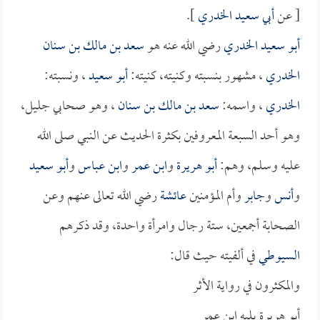
[ عن
أبي سعيد الخدري
].
أبو سعيد الخدري
رضي الله عنه هو
سعد بن مالك بن سنان
الخدري
، مشهور بنسبته وكنيته، كنيته:
أبو سعيد
، ونسبته:
الخدري
، واسمه:
سعد بن مالك بن سنان
، وهو صحابي جليل،
وهو أحد السبعة المعروفين بكثرة الحديث عن النبي صلى الله
عليه وسلم، وهم:
أبو هريرة
و
ابن عمر
و
ابن عباس
و
أبو سعيد
و
أنس
و
جابر
وأم المؤمنين
عائشة
رضي الله تعالى عنهم وعن
الصحابة أجمعين، ستة رجال وامرأة واحدة، وقد ذكرهم
السيوطي
في ألفيته حيث قال:
والمكثرون في رواية الأثر
أبو هريرة يليه ابن عمر