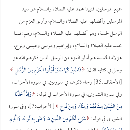
جميع المرسلين، فنبينا محمد عليه الصلاة والسلام هو سيد
المرسلين وأفضلهم عليه الصلاة والسلام، وأولو العزم من
الرسل خمسة، وهو أفضلهم عليه الصلاة والسلام، وهم: نبينا
محمد عليه الصلاة والسلام، وإبراهيم وموسى وعيسى ونوح،
هؤلاء الخمسة هم أولو العزم من الرسل الذين ذكرهم الله عز
وجل في كتابه فقال:
فَاصْبِرْ كَمَا صَبَرَ أُوْلُوا الْعَزْمِ مِنَ الرُّسُلِ
[الأحقاف:35] وجاء ذكرهم في سورتين: في سورة الأحزاب،
وفي سورة الشورى، في سورة الأحزاب في قوله:
وَإِذْ أَخَذْنَا
مِنَ النَّبِيِّينَ مِيثَاقَهُمْ وَمِنْكَ وَمِنْ نُوحٍ
[الأحزاب:7]، وفي سورة
الشورى في قوله:
شَرَعَ لَكُمْ مِنَ الدِّينِ مَا وَصَّى بِهِ نُوحًا وَالَّذِي