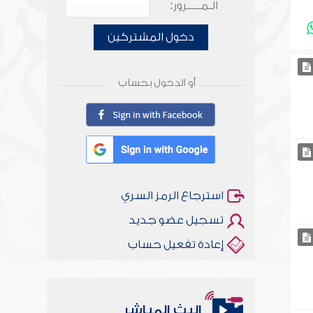
الـمـــــرور:
دخول المشتركين
أو الدخول بحساب
استرجاع الرمز السري
تسجيل عضو جديد
إعادة تفعيل حساب
البث المباشر