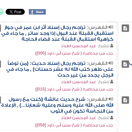
الفهرس:
تراجم رجال إسناد أثر ابن عمر في جواز
استقبال القبلة عند البول إذا وجد ساتر , ما جاء في
كراهية استقبال القبلة عند قضاء الحاجة
للشيخ:
عبد المحسن العباد
جزء من محاضرة ( شرح سنن أبي داود [005])
ب
الفهرس:
تراجم رجال إسناد حديث: (من توضأ
على طهر كتب الله له عشر حسنات) , ما جاء في
الرجل يجدد من غير حدث
للشيخ:
عبد المحسن العباد
جزء من محاضرة ( شرح سنن أبي داود [015])
الفهرس:
شرح حديث عائشة (كنت مع رسول
الله صلى الله عليه وسلم وعليه شعارنا...) , الإعادة
من النجاسة تكون في الثوب
للشيخ:
عبد المحسن العباد
جزء من محاضرة ( شرح سنن أبي داود [058])