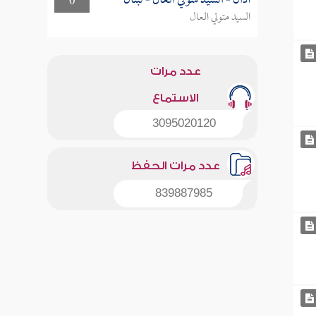
أذان - السيد متولي العال - لبنان
0
السيد متولي العال
عدد مرات
الاستماع
3095020120
عدد مرات الحفظ
839887985