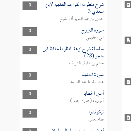
شرح منظومة القواعد الفقهية لابن
0
سعدي 3
حسين بن عبد العزيز آل الشيخ
سورة البروج
0
علي الحذيفي
سلسلة شرح نزهة النظر للحافظ ابن
0
حجر (28)
حاتم بن عارف الشريف
سورة الحديد
0
عبد الباسط عبد الصمد
أسير الخطايا
0
أبو زياد ( طارق جابر )
تيكوندوا
0
نظام يعقوبي