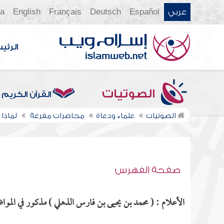
عربي
Español
Deutsch
Français
English
ia
الرئي
الصوتيات
القرآن الكريم
الصوتيات
علماء ودعاة
محاضرات مفرغة
لماذا ن
صفحة الفهرس
الأعلام : ( محمد بن يحيى بن فارس الذهلي ) مذكور في المواض