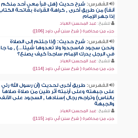
الفهرس:
شرح حديث (هل قرأ معي أحد منكم
آنفاً) من طريق أخرى , كراهة القراءة بفاتحة الكتاب
إذا جهر الإمام
للشيخ:
عبد المحسن العباد
جزء من محاضرة ( شرح سنن أبي داود [106])
الفهرس:
شرح حديث: (إذا جئتم إلى الصلاة
ونحن سجود فاسجدوا ولا تعدوها شيئاً...) , ما جاء
في الرجل يدرك الإمام ساجداً كيف يصنع؟
للشيخ:
عبد المحسن العباد
جزء من محاضرة ( شرح سنن أبي داود [114])
الفهرس:
طريق أخرى لحديث (أن رسول الله رئي
على جبهته وعلى أرنبته أثر طين من صلاة صلاها
بالناس) وتراجم رجال إسنادها , السجود على الأنف
والجبهة
للشيخ:
عبد المحسن العباد
جزء من محاضرة ( شرح سنن أبي داود [115])