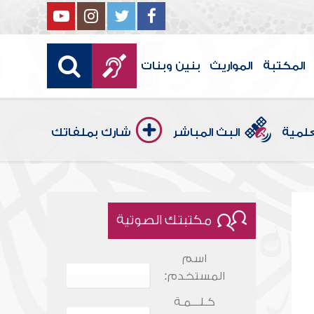
المكتبة
المواريث
بنين وبنات
علمية
البث المباشر
شارك بملفاتك
مكتبتك الصوتية
اسم
المستخدم:
كـلـــمـة