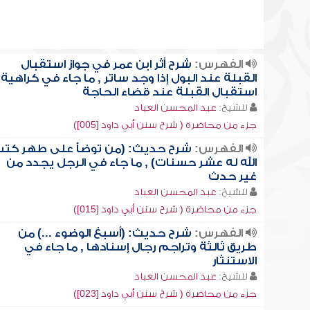
الفهرس:
شرح أثر ابن عمر في جواز استقبال
القبلة عند البول إذا وجد ساتر , ما جاء في كراهية
استقبال القبلة عند قضاء الحاجة
للشيخ:
عبد المحسن العباد
جزء من محاضرة ( شرح سنن أبي داود [005])
الفهرس:
شرح حديث: (من توضأ على طهر كت
الله له عشر حسنات) , ما جاء في الرجل يجدد من
غير حدث
للشيخ:
عبد المحسن العباد
جزء من محاضرة ( شرح سنن أبي داود [015])
الفهرس:
شرح حديث: (أسبغ الوضوء ...) من
طريق ثالثة وتراجم رجال إسنادها , ما جاء في
الاستنثار
للشيخ:
عبد المحسن العباد
جزء من محاضرة ( شرح سنن أبي داود [023])