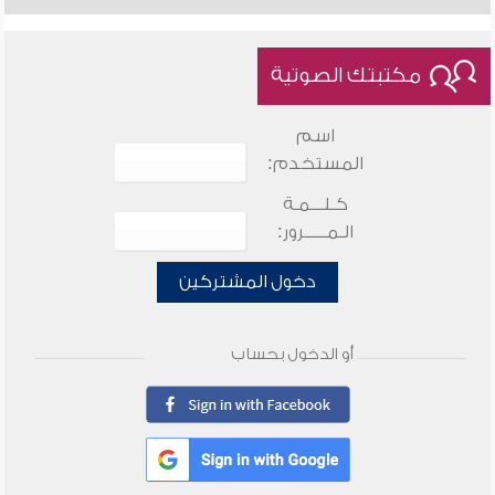
مكتبتك الصوتية
اسم
المستخدم:
كـلـــمـة
الـمـــــرور:
دخول المشتركين
أو الدخول بحساب