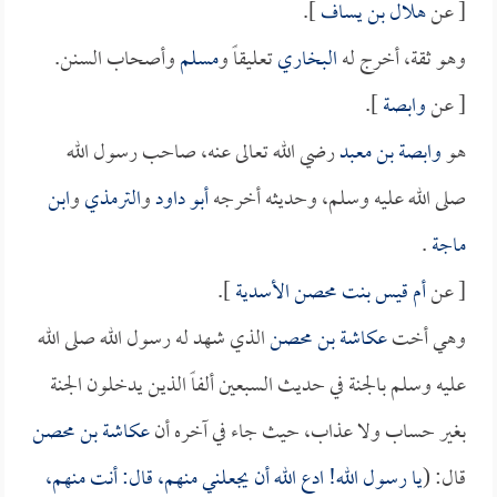
[ عن
هلال بن يساف
].
وهو ثقة، أخرج له
البخاري
تعليقاً و
مسلم
وأصحاب السنن.
[ عن
وابصة
].
هو
وابصة بن معبد
رضي الله تعالى عنه، صاحب رسول الله
صلى الله عليه وسلم، وحديثه أخرجه
أبو داود
و
الترمذي
و
ابن
ماجة
.
[ عن
أم قيس بنت محصن الأسدية
].
وهي أخت
عكاشة بن محصن
الذي شهد له رسول الله صلى الله
عليه وسلم بالجنة في حديث السبعين ألفاً الذين يدخلون الجنة
بغير حساب ولا عذاب، حيث جاء في آخره أن
عكاشة بن محصن
قال: (
يا رسول الله! ادع الله أن يجعلني منهم، قال: أنت منهم،