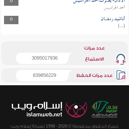
الأذان- بصوت أحمد الحراسيس
0
أحمد الحراسيس
أناشيد رمضان
0
(...)
عدد مرات
3095017936
الاستماع
عدد مرات الحفظ
839856229
جميع الحقوق محفوظة © 2026 - 1998 لشبكة إسلام ويب