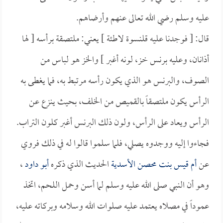
عليه وسلم رضي الله تعالى عنهم وأرضاهم.
قال: [ فوجدنا عليه قلنسوة لاطئة ] يعني: ملتصقة برأسه [ لها
أذانان، وعليه برنس خز، لونه أغبر ] والخز هو لباس من
الصوف، والبرنس هو الذي يكون رأسه مرتبط به، فما يغطى به
الرأس يكون ملتصقاً بالقميص من الخلف، بحيث ينزع عن
الرأس ويعاد على الرأس، ولون ذلك البرنس أغبر كلون التراب.
فجاءوا إليه ووجدوه يصلي، فلما سلموا قالوا له في ذلك فروي
عن
أم قيس بنت محصن الأسدية
الحديث الذي ذكره
أبو داود
،
وهو أن النبي صلى الله عليه وسلم لما أسن وحمل اللحم، اتخذ
عموداً في مصلاه يعتمد عليه صلوات الله وسلامه وبركاته عليه،