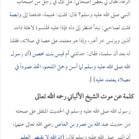
الرقة، فقال لي بعض أصحابي: هل لك في رجل من أصحاب
النبي صلى الله عليه وسلم؟ قال: قلت: غنيمة، فدفعنا إلى
وابصة
قلت لصاحبي: نبدأ فننظر إلى دله فإذا عليه قلنسوة لاطئة ذات
أذنين وبرنس خز أغبر، وإذا هو معتمد على عصا في صلاته، فقلنا
له بعد أن سلمنا، فقال: حدثتني
أم قيس بنت محصن
(
أن رسول
الله صلى الله عليه وسلم لما أسن وحمل اللحم، اتخذ عموداً في
مصلاه يعتمد عليه
) ].
كلمة عن موت الشيخ الألباني رحمه الله تعالى
رسول الله صلى الله عليه وسلم في الحديث المتفق على صحته
من حديث
عبد الله بن عمرو بن العاص
رضي الله تعالى عنهما،
أن النبي صلى الله عليه وسلم قال: (
إن الله لا يقبض العلم