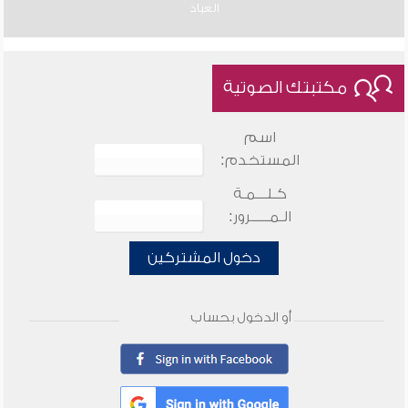
العباد
مكتبتك الصوتية
اسم
المستخدم:
كـلـــمـة
الـمـــــرور:
دخول المشتركين
أو الدخول بحساب