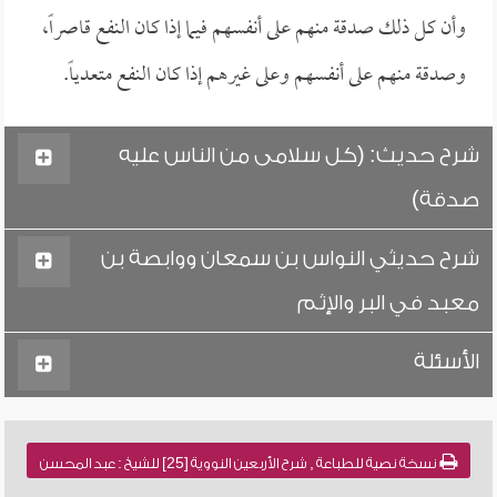
وأن كل ذلك صدقة منهم على أنفسهم فيما إذا كان النفع قاصراً،
وصدقة منهم على أنفسهم وعلى غيرهم إذا كان النفع متعدياً.
شرح حديث: (كل سلامى من الناس عليه
صدقة)
شرح حديثي النواس بن سمعان ووابصة بن
معبد في البر والإثم
الأسئلة
نسخة نصية للطباعة , شرح الأربعين النووية [25] للشيخ : عبد المحسن