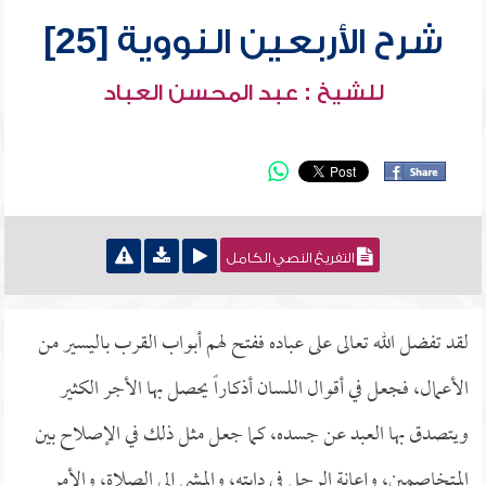
شرح الأربعين النووية [25]
للشيخ : عبد المحسن العباد
التفريغ النصي الكامل
لقد تفضل الله تعالى على عباده ففتح لهم أبواب القرب باليسير من
الأعمال، فجعل في أقوال اللسان أذكاراً يحصل بها الأجر الكثير
ويتصدق بها العبد عن جسده، كما جعل مثل ذلك في الإصلاح بين
المتخاصمين، وإعانة الرجل في دابته، والمشي إلى الصلاة، والأمر