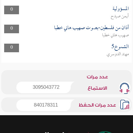
المسؤولية
0
أيمن صيدح
أذان من فلسطين-بصوت صهيب هاني خطبا
0
صهيب هاني خطبا
الشموخ5
0
مهند الدوسري
عدد مرات
3095043772
الاستماع
عدد مرات الحفظ
840178311