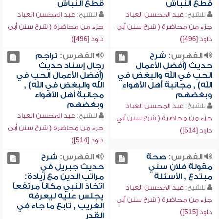
قطع النباش
قطع النباش
للشيخ:
عبد المحسن العباد
للشيخ:
عبد المحسن العباد
جزء من محاضرة ( شرح سنن أبي
جزء من محاضرة ( شرح سنن أبي
داود [496])
داود [496])
الفهرس:
شرح
الفهرس:
تراجم
حديث (أفضل الأعمال
رجال إسناد حديث
الحب في الله والبغض في
(أفضل الأعمال الحب في
الله) , مجانبة أهل الأهواء
الله والبغض في الله) ,
وبغضهم
مجانبة أهل الأهواء
وبغضهم
للشيخ:
عبد المحسن العباد
للشيخ:
عبد المحسن العباد
جزء من محاضرة ( شرح سنن أبي
جزء من محاضرة ( شرح سنن أبي
داود [514])
داود [514])
الفهرس:
صحة
الفهرس:
شرح
مقولة فلان سني
حديث جبريل في
مبتدع , الأسئلة
مراتب الدين مع زيادة:
اتخاذ النبي مكاناً مرتفعاً
للشيخ:
عبد المحسن العباد
يجلس عليه ليعرفه
جزء من محاضرة ( شرح سنن أبي
الغريب , تابع ما جاء في
داود [515])
القدر