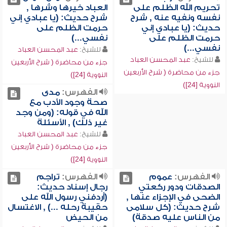
تحريم الله الظلم على
العباد خيرها وشرها ,
نفسه ونفيه عنه , شرح
شرح حديث: (يا عبادي إني
حديث: (يا عبادي إني
حرمت الظلم على
حرمت الظلم على
نفسي...)
نفسي...)
للشيخ:
عبد المحسن العباد
للشيخ:
عبد المحسن العباد
جزء من محاضرة ( شرح الأربعين
جزء من محاضرة ( شرح الأربعين
النووية [24])
النووية [24])
الفهرس:
مدى
صحة وجود الأدب مع
الله في قوله: (ومن وجد
غير ذلك) , الأسئلة
للشيخ:
عبد المحسن العباد
جزء من محاضرة ( شرح الأربعين
النووية [24])
الفهرس:
عموم
الفهرس:
تراجم
الصدقات ودور ركعتي
رجال إسناد حديث:
الضحى في الإجزاء عنها ,
(أردفني رسول الله على
شرح حديث: (كل سلامى
حقيبة رحله ...) , الاغتسال
من الناس عليه صدقة)
من الحيض