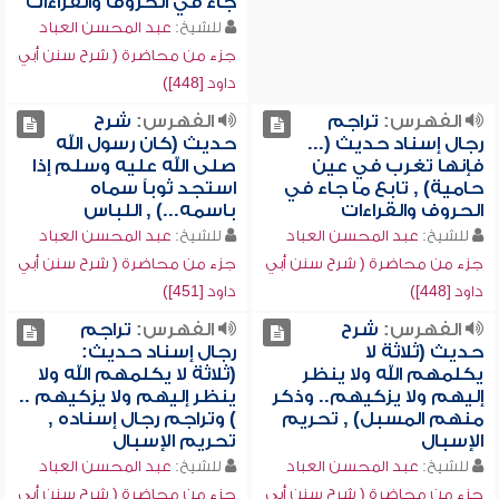
جاء في الحروف والقراءات
للشيخ:
عبد المحسن العباد
جزء من محاضرة ( شرح سنن أبي
داود [448])
الفهرس:
تراجم
الفهرس:
شرح
رجال إسناد حديث (...
حديث (كان رسول الله
فإنها تغرب في عين
صلى الله عليه وسلم إذا
حامية) , تابع ما جاء في
استجد ثوباً سماه
الحروف والقراءات
باسمه...) , اللباس
للشيخ:
عبد المحسن العباد
للشيخ:
عبد المحسن العباد
جزء من محاضرة ( شرح سنن أبي
جزء من محاضرة ( شرح سنن أبي
داود [448])
داود [451])
الفهرس:
شرح
الفهرس:
تراجم
حديث (ثلاثة لا
رجال إسناد حديث:
يكلمهم الله ولا ينظر
(ثلاثة لا يكلمهم الله ولا
إليهم ولا يزكيهم.. وذكر
ينظر إليهم ولا يزكيهم ..
منهم المسبل) , تحريم
) وتراجم رجال إسناده ,
الإسبال
تحريم الإسبال
للشيخ:
عبد المحسن العباد
للشيخ:
عبد المحسن العباد
جزء من محاضرة ( شرح سنن أبي
جزء من محاضرة ( شرح سنن أبي