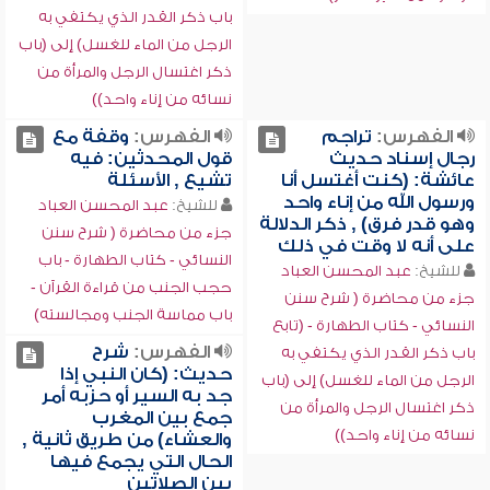
باب ذكر القدر الذي يكتفي به
الرجل من الماء للغسل) إلى (باب
ذكر اغتسال الرجل والمرأة من
نسائه من إناء واحد))
الفهرس:
تراجم
الفهرس:
وقفة مع
رجال إسناد حديث
قول المحدثين: فيه
عائشة: (كنت أغتسل أنا
تشيع , الأسئلة
ورسول الله من إناء واحد
للشيخ:
عبد المحسن العباد
وهو قدر فرق) , ذكر الدلالة
جزء من محاضرة ( شرح سنن
على أنه لا وقت في ذلك
النسائي - كتاب الطهارة - باب
للشيخ:
عبد المحسن العباد
حجب الجنب من قراءة القرآن -
جزء من محاضرة ( شرح سنن
باب مماسة الجنب ومجالسته)
النسائي - كتاب الطهارة - (تابع
الفهرس:
شرح
باب ذكر القدر الذي يكتفي به
حديث: (كان النبي إذا
الرجل من الماء للغسل) إلى (باب
جد به السير أو حزبه أمر
ذكر اغتسال الرجل والمرأة من
جمع بين المغرب
نسائه من إناء واحد))
والعشاء) من طريق ثانية ,
الحال التي يجمع فيها
بين الصلاتين