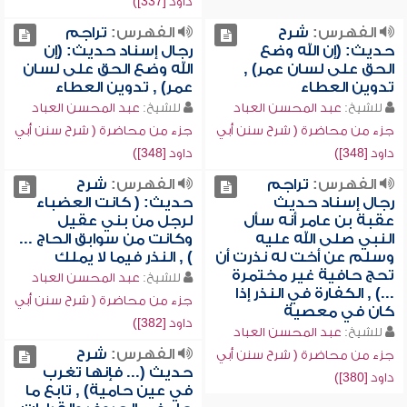
داود [337])
الفهرس:
شرح
الفهرس:
تراجم
حديث: (إن الله وضع
رجال إسناد حديث: (إن
الحق على لسان عمر) ,
الله وضع الحق على لسان
تدوين العطاء
عمر) , تدوين العطاء
للشيخ:
عبد المحسن العباد
للشيخ:
عبد المحسن العباد
جزء من محاضرة ( شرح سنن أبي
جزء من محاضرة ( شرح سنن أبي
داود [348])
داود [348])
الفهرس:
تراجم
الفهرس:
شرح
رجال إسناد حديث
حديث: ( كانت العضباء
عقبة بن عامر أنه سأل
لرجل من بني عقيل
النبي صلى الله عليه
وكانت من سوابق الحاج ...
وسلم عن أخت له نذرت أن
) , النذر فيما لا يملك
تحج حافية غير مختمرة
للشيخ:
عبد المحسن العباد
...) , الكفارة في النذر إذا
جزء من محاضرة ( شرح سنن أبي
كان في معصية
داود [382])
للشيخ:
عبد المحسن العباد
الفهرس:
شرح
جزء من محاضرة ( شرح سنن أبي
حديث (... فإنها تغرب
داود [380])
في عين حامية) , تابع ما