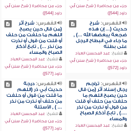
جزء من محاضرة ( شرح سنن أبي
جزء من محاضرة ( شرح سنن أبي
داود [544])
داود [544])
الفهرس:
شرح
الفهرس:
شرح أثر
حديث (... إن هذه
(من قال حين يصبح
ضجعة يبغضها الله ...) ,
اللهم ما حلفت من حلف
ما جاء في انبطاح الرجل
أو قلت من قول أو نذرت
على بطنه
من نذر ...) , تابع أذكار
الصباح والمساء
للشيخ:
عبد المحسن العباد
للشيخ:
عبد المحسن العباد
جزء من محاضرة ( شرح سنن أبي
جزء من محاضرة ( شرح سنن أبي
داود [572])
داود [577])
الفهرس:
تراجم
الفهرس:
درجة
رجال إسناد أثر (من قال
حديث أبي ذر (اللهم
حين يصبح اللهم ما
ما قلت من قول أو حلفت
حلفت من حلف أو قلت
من حلف أو نذرت من نذر
من قول أو نذرت من نذر
... ) , الأسئلة
....) , تابع أذكار الصباح
للشيخ:
عبد المحسن العباد
والمساء
جزء من محاضرة ( شرح سنن أبي
للشيخ:
عبد المحسن العباد
داود [577])