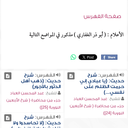
صفحة الفهرس
الأعلام : ( أبو ذر الغفاري ) مذكور في المواضع التالية
الفهرس:
شرح
الفهرس:
شرح
حديث: (يا عبادي إني
حديث: (ذهب أهل
حرمت الظلم على
الدثور بالأجور)
نفسي...)
للشيخ:
عبد المحسن العباد
للشيخ:
عبد المحسن العباد
جزء من محاضرة ( شرح الأربعين
جزء من محاضرة ( شرح الأربعين
النووية [25])
النووية [24])
الفهرس:
شرح
حديث: (لا تحاسدوا ولا