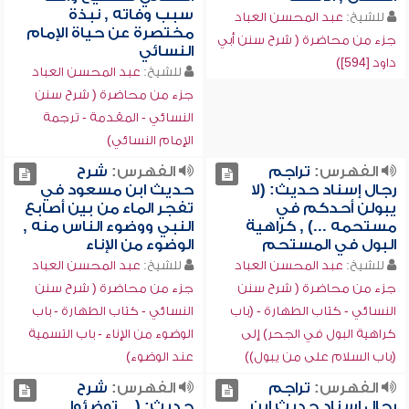
سبب وفاته , نبذة
للشيخ:
عبد المحسن العباد
مختصرة عن حياة الإمام
جزء من محاضرة ( شرح سنن أبي
النسائي
داود [594])
للشيخ:
عبد المحسن العباد
جزء من محاضرة ( شرح سنن
النسائي - المقدمة - ترجمة
الإمام النسائي)
الفهرس:
تراجم
الفهرس:
شرح
رجال إسناد حديث: (لا
حديث ابن مسعود في
يبولن أحدكم في
تفجر الماء من بين أصابع
مستحمه ...) , كراهية
النبي ووضوء الناس منه ,
البول في المستحم
الوضوء من الإناء
للشيخ:
عبد المحسن العباد
للشيخ:
عبد المحسن العباد
جزء من محاضرة ( شرح سنن
جزء من محاضرة ( شرح سنن
النسائي - كتاب الطهارة - (باب
النسائي - كتاب الطهارة - باب
كراهية البول في الجحر) إلى
الوضوء من الإناء - باب التسمية
(باب السلام على من يبول))
عند الوضوء)
الفهرس:
تراجم
الفهرس:
شرح
رجال إسناد حديث ابن
حديث: (... توضئوا