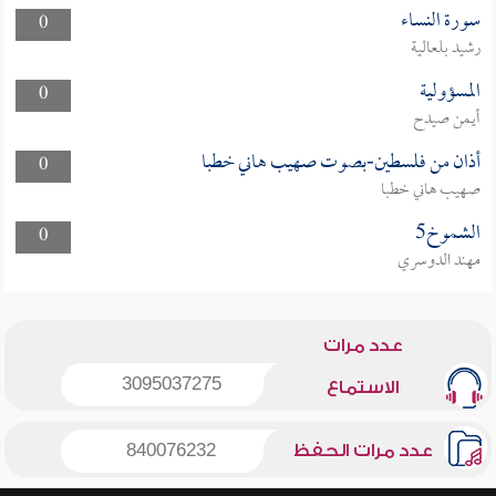
سورة النساء
0
رشيد بلعالية
المسؤولية
0
أيمن صيدح
أذان من فلسطين-بصوت صهيب هاني خطبا
0
صهيب هاني خطبا
الشموخ5
0
مهند الدوسري
عدد مرات
3095037275
الاستماع
عدد مرات الحفظ
840076232