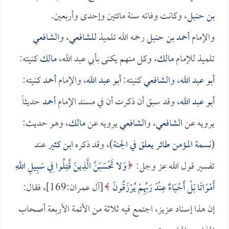
بن حنبل
، وكانت وفاته سنة مائتين وإحدى وأربعين.
والإمام
أحمد بن حنبل
رحمه الله تلميذ
للشافعي
، و
الشافعي
تلميذ للإمام
مالك
، وكل منهم يكنى بأبي عبد الله،
مالك
كنيته:
أبو عبد الله
، و
الشافعي
كنيته:
أبو عبد الله
، والإمام
أحمد
كنيته:
أبو عبد الله
، وقد سبق أن ذكرت أن في مسند الإمام
أحمد
حديثاً
يرويه عن
الشافعي
، و
الشافعي
يرويه عن
مالك
، وهو حديث:
(
نسمة المؤمن طائر يعلق في الجنة
)، وقد ذكره
ابن كثير
عند
تفسير قول الله عز وجل:
وَلا تَحْسَبَنَّ الَّذِينَ قُتِلُوا فِي سَبِيلِ اللَّهِ
أَمْوَاتًا بَلْ أَحْيَاءٌ عِنْدَ رَبِّهِمْ يُرْزَقُونَ
[آل عمران:169]، فقال:
إن هذا إسناد عزيز، اجتمع فيه ثلاثة من الأئمة الأربعة أصحاب