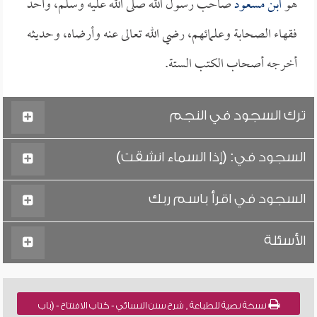
هو
ابن مسعود
صاحب رسول الله صلى الله عليه وسلم، وأحد
فقهاء الصحابة وعلمائهم، رضي الله تعالى عنه وأرضاه، وحديثه
أخرجه أصحاب الكتب الستة.
ترك السجود في النجم
السجود في: (إذا السماء انشقت)
السجود في اقرأ باسم ربك
الأسئلة
نسخة نصية للطباعة , شرح سنن النسائي - كتاب الافتتاح - (باب