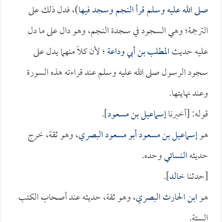
صلى الله عليه وسلم قرأ النجم وسجد فيها
)، فدل ذلك على
الترجمة؛ وهي السجود في سجدة النجم، وهو دال على ما دل
عليه حديث
المطلب بن أبي وداعة
؛ لأن كلاً منهما يدل على
سجود الرسول صلى الله عليه وسلم عند قراءته هذه السورة
وعند نهايتها.
قوله: [أخبرنا
إسماعيل بن مسعود
].
هو
إسماعيل بن مسعود أبو مسعود البصري
، وهو ثقة، خرج
حديثه
النسائي
وحده.
[حدثنا
خالد
].
هو
ابن الحارث البصري
، وهو ثقة، حديثه عند أصحاب الكتب
الستة.