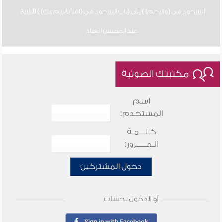
السجود في (والنجم) ) إلى (باب السجود في (اقرأ باسم ربك) ) للشيخ :
عبد المحسن العباد
مكتبتك الصوتية
اسم
المستخدم:
كـلـــمـة
الـمـــــرور:
دخول المشتركين
أو الدخول بحساب