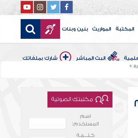
المكتبة
المواريث
بنين وبنات
علمية
البث المباشر
شارك بملفاتك
ة
مكتبتك الصوتية
اسم
المستخدم:
كـلـــمـة