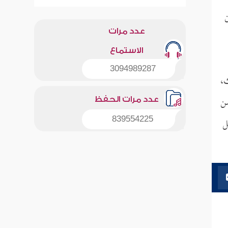
ن
عدد مرات
الاستماع
3094989287
ث،
سن
عدد مرات الحفظ
ل
839554225