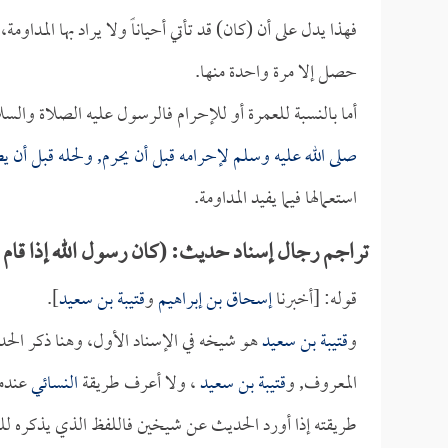
فهذا يدل على أن (كان) قد تأتي أحياناً ولا يراد بها المداومة
حصل إلا مرة واحدة منها.
أما بالنسبة للعمرة أو للإحرام فالرسول عليه الصلاة والسل
صلى الله عليه وسلم لإحرامه قبل أن يحرم, ولحله قبل أن 
استعمالها فيما يفيد المداومة.
تراجم رجال إسناد حديث: (كان رسول الله إذا قام 
قوله: [أخبرنا
إسحاق بن إبراهيم
و
قتيبة بن سعيد
].
و
قتيبة بن سعيد
هو شيخه في الإسناد الأول، وهنا ذكر ال
المعروف, و
قتيبة بن سعيد
، ولا أعرف طريقة
النسائي
عندما
طريقته إذا أورد الحديث عن شيخين فاللفظ الذي يذكره للث