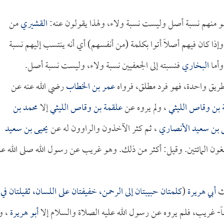
 منهم نسبة أصل وليست نسبة ولاء، ولهذا يقولون عنه:
القشيري
من
ذا كان فيهم أصلاً أتوا بكلمة (من أنفسهم) أي أنه ينتسب إليهم نسبة
وأما
البخاري
فنسبته إلى الجعفيين نسبة ولاء، وليست نسبة أصل.
ريق واحدة، فهو فرد مطلق، فرواه
عمر بن الخطاب
رضي الله عنه عن
 بن وقاص الليثي
، ولم يروه عن
علقمة بن وقاص الليثي
إلا
محمد بن
 بن سعيد الأنصاري
، ثم كثر الآخذون والراوون له عن
يحيى بن سعيد
لغون المائتين. وقيل: أكثر من ذلك. وهو غريب عن رسول الله صلى الله عل
ث
أبي هريرة
(
كلمتان حبيبتان إلى الرحمن، خفيفتان على اللسان، ثقيلتان في
ضاً- غريب، فلم يروه عن رسول الله عليه الصلاة والسلام إلا
أبو هريرة
، ول