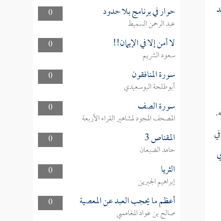
د
حوار في برنامج بلا حدود
0
عبد الرحمن السميط
لا أمن إلا في الإيمان!!
0
سعود الشريم
سورة المنافقون
0
أبوطلحة البوسعيدي
سورة الصف
0
.
المصحف المجود لمشاهير القراء الأربعة
ي
المقناص 3
0
حامد الضبعان
ي
الثريا
0
إبراهيم الجبرين
أعظم ما يحجب العبد عن المعصية
0
صالح بن عواد المغامسي