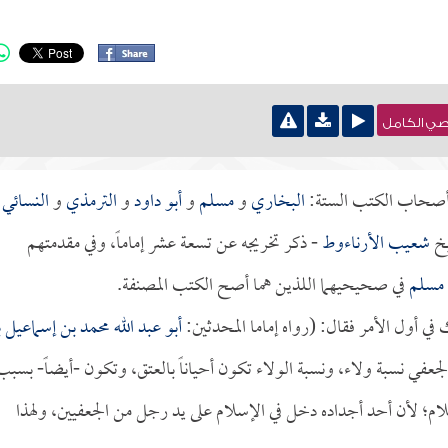
نصي الكامل
 أصحاب الكتب الستة:
البخاري
و
مسلم
و
أبو داود
و
الترمذي
و
النسائي
و
يخ
شعيب الأرناءوط
- ذكر تخريجه عن تسعة عشر إماماً، وفي مقدمتهم
مسلم
في صحيحيهما اللذين هما أصح الكتب المصنفة.
لك في أول الأمر فقال: (رواه إماما المحدثين:
أبو عبد الله محمد بن إسماعيل 
الجعفي نسبة ولاء، ونسبة الولاء تكون أحياناً بالعتق، وتكون -أيضاً- بسبب
لام؛ لأن أحد أجداده دخل في الإسلام على يد رجل من الجعفيين، ولهذا