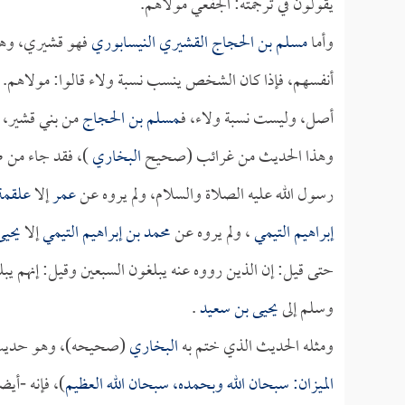
يقولون في ترجمته: الجفعي مولاهم.
وأما
مسلم بن الحجاج القشيري النيسابوري
فهو قشيري، وهو
أنفسهم، فإذا كان الشخص ينسب نسبة ولاء قالوا: مولاهم. وإ
أصل، وليست نسبة ولاء، فـ
مسلم بن الحجاج
من بني قشير، 
وهذا الحديث من غرائب (صحيح
البخاري
)، فقد جاء من ط
رسول الله عليه الصلاة والسلام، ولم يروه عن
عمر
إلا
علقمة
إبراهيم التيمي
، ولم يروه عن
محمد بن إبراهيم التيمي
إلا
يحيى
حتى قيل: إن الذين رووه عنه يبلغون السبعين وقيل: إنهم يب
وسلم إلى
يحيى بن سعيد
.
ومثله الحديث الذي ختم به
البخاري
(صحيحه)، وهو حدي
الميزان: سبحان الله وبحمده، سبحان الله العظيم
)، فإنه -أي