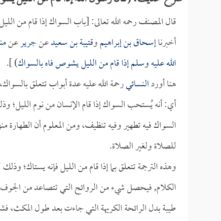
قال المصنف رحمه الله تعالى: [باب السواك إذا قام من الليل
أخبرنا
إسحاق بن إبراهيم
و
قتيبة بن سعيد
عن
جرير
عن
من
الله عليه وسلم إذا قام من الليل يشوص فاه بالسواك
) ].
هنا أورد
النسائي
رحمة الله عليه عدة أبواب تتعلق بالسواك، 
أي: أنه يُستحب السواك إذا قام الإنسان من نوم الليل؛ و
السواك فيه تطهير وفيه تنظيف، ومن المعلوم أن الطهارة م
للصلاة ولغير الصلاة.
وهذه الترجمة تتعلق بما إذا قام من الليل فإنه يستاك؛ وذلك 
الكلام, فيحصل شيء من الروائح التي تتصاعد من الجوف، 
طيبة بدل الرائحة الكريهة التي جاءت بعد طول المكث، فشر