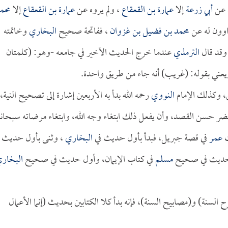
ه عن
أبي زرعة
إلا
عمارة بن القعقاع
، ولم يروه عن
عمارة بن القعقاع
إلا
محم
اوون له عن
محمد بن فضيل بن غزوان
، ففاتحة صحيح
البخاري
وخاتمته
وقد قال
الترمذي
عندما خرج الحديث الأخير في جامعه -وهو: (كلمتان
ني بقوله: (غريب) أنه جاء من طريق واحدة.
، وكذلك الإمام
النووي
رحمه الله بدأ به الأربعين إشارة إلى تصحيح النية،
ر حسن القصد، وأن يفعل ذلك ابتغاء وجه الله، وابتغاء مرضاته سبحانه
ث
عمر
في قصة جبريل، فبدأ بأول حديث في
البخاري
، وثنى بأول حديث ف
 حديث في صحيح
مسلم
في كتاب الإيمان، وأول حديث في صحيح
البخار
ح السنة) و(مصابيح السنة)، فإنه بدأ كلا الكتابين بحديث (إنما الأعمال