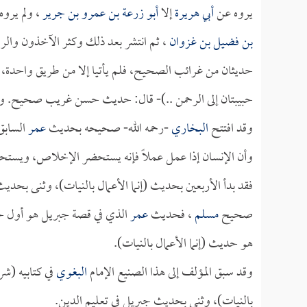
يروه عن
أبي هريرة
إلا
أبو زرعة بن عمرو بن جرير
، ولم يرو
بن فضيل بن غزوان
، ثم انتشر بعد ذلك وكثر الآخذون والر
حديثان من غرائب الصحيح، فلم يأتيا إلا من طريق واحدة، 
حبيبتان إلى الرحمن ..)- قال: حديث حسن غريب صحيح. ويع
وقد افتتح
البخاري
-رحمه الله- صحيحه بحديث
عمر
السابق
وأن الإنسان إذا عمل عملاً فإنه يستحضر الإخلاص، ويستحض
فقد بدأ الأربعين بحديث (إنما الأعمال بالنيات)، وثنى بحدي
صحيح
مسلم
، فحديث
عمر
الذي في قصة جبريل هو أول
هو حديث (إنما الأعمال بالنيات).
وقد سبق المؤلف إلى هذا الصنيع الإمام
البغوي
في كتابيه (شر
بالنيات)، وثنى بحديث جبريل في تعليم الدين.