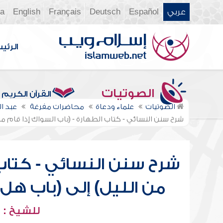
عربي
Español
Deutsch
Français
English
ia
الرئي
الصوتيات
القرآن الكريم
الصوتيات
علماء ودعاة
محاضرات مفرغة
عبد ا
شرح سنن النسائي - كتاب الطهارة - (باب السواك إذا قام من
شرح سنن النسائي - كتاب 
من الليل) إلى (باب هل
للشيخ : 