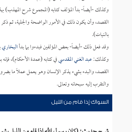
وكذلك -أيضاً- بدأ المؤلف كتابه (المجموع شرح المهذب) بهذ
القصد، وأن يكون ذلك في الأمور الواضحة والجلية، ثم ذكر
بالنيات).
وقد فعل ذلك -أيضاً- بعض المؤلفين فبدءوا بما بدأ
البخاري
ب
وكذلك:
عبد الغني المقدسي
في كتابه (عمدة الأحكام)، فإنه 
القصد، والبدء بشيء يذكر الإنسان وهو يعمل عملاً ما بضرو
والتقرب إليه سبحانه وتعالى.
السواك إذا قام من الليل
شرح حديث: (كان رسول الله إذا قام من الليل يشو