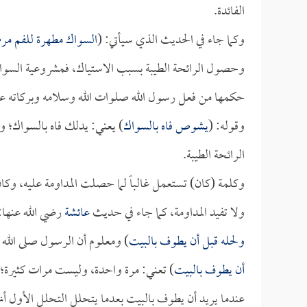
الفائدة.
وكما جاء في الحديث الذي سيأتي: (
السواك مطهرة للفم مر
وحصول الرائحة الطيبة بسبب الاستياك، فمشروعية السواك 
حكمها من فعل رسول الله صلوات الله وسلامه وبركاته عل
وقوله: (
يشوص فاه بالسواك
) يعني: يدلك فاه بالسواك؛ و
الرائحة الطيبة.
وكلمة (كان) تستعمل غالباً لما حصلت المداومة عليه، وكان
ولا تفيد المداومة، كما جاء في حديث
عائشة
رضي الله عنها:
ولحله قبل أن يطوف بالبيت
) ومعلوم أن الرسول صلى الله
أن يطوف بالبيت
) تعني: مرة واحدة، وليست مرات كثيرة؛
عندما يريد أن يطوف بالبيت بعدما يتحلل التحلل الأول أنه