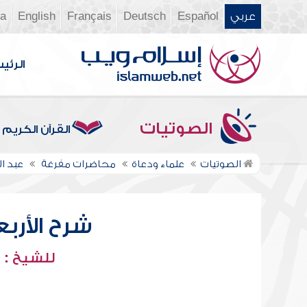
عربي
Español
Deutsch
Français
English
ia
الرئي
الصوتيات
القرآن الكريم
الصوتيات
علماء ودعاة
محاضرات مفرغة
عبد ا
شرح الأربعي
للشيخ : 