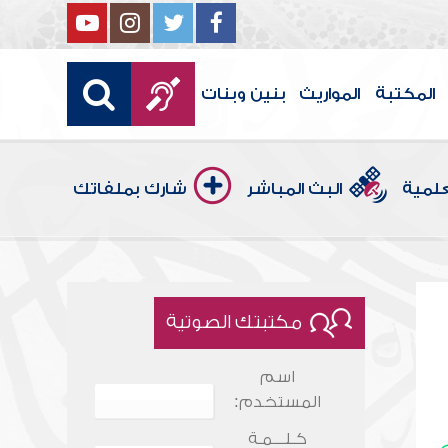
المكتبة
المواريث
بنين وبنات
علمية
البث المباشر
شارك بملفاتك
مكتبتك الصوتية
اسم
المستخدم:
كـلـــمـة