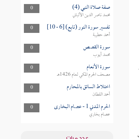
صفة صلاة النبي (4)
0
محمد ناصر الدين الألباني
تفسير سورة النور (تابع) [6 - 10]
0
أحمد حطيبة
سورة القصص
0
محمد أيوب
سورة الأنعام
0
مصحف الحرم المكي لعام 1426هـ
اختلاط السائق بالمحارم
0
أحمد القطان
الحرم المدني 1 - عصام البخارى
0
عصام بخاري
عدد مرات