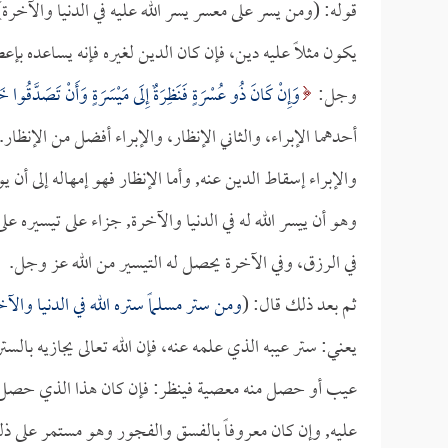
قوله: (ومن يسر على معسر يسر الله عليه في الدنيا والآخر
يكون مثلاً عليه دين، فإن كان الدين لغيره فإنه يساعده بإعطائ
وجل:
وَإِنْ كَانَ ذُو عُسْرَةٍ فَنَظِرَةٌ إِلَى مَيْسَرَةٍ وَأَنْ تَصَدَّقُوا خَ
أحدهما الإبراء، والثاني الإنظار، والإبراء أفضل من الإنظار.
والإبراء إسقاط الدين عنه, وأما الإنظار فهو إمهاله إلى أن
وهو أن ييسر الله له في الدنيا والآخرة, جزاء على تيسيره ع
في الرزق، وفي الآخرة يحصل له التيسير من الله عز وجل.
ثم بعد ذلك قال: (
ومن ستر مسلماً ستره الله في الدنيا والآخ
يعني: ستر عيبه الذي علمه عنه، فإن الله تعالى يجازيه بالس
عيب أو حصل منه معصية فينظر: فإن كان هذا الذي حصل منه 
عليه, وإن كان معروفاً بالفسق والفجور وهو مستمر على ذلك