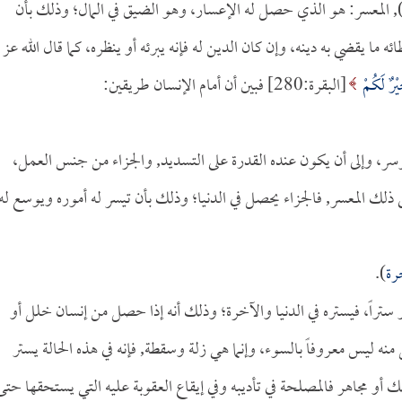
ة), المعسر: هو الذي حصل له الإعسار، وهو الضيق في المال؛ وذلك بأن
ه ما يقضي به دينه، وإن كان الدين له فإنه يبرئه أو ينظره، كما قال الله عز
يْرٌ لَكُمْ
[البقرة:280] فبين أن أمام الإنسان طريقين:
 يوسر، وإلى أن يكون عنده القدرة على التسديد, والجزاء من جنس العمل،
لى ذلك المعسر, فالجزاء يحصل في الدنيا؛ وذلك بأن تيسر له أموره ويوسع له
رة
).
تر ستراً، فيستره في الدنيا والآخرة؛ وذلك أنه إذا حصل من إنسان خلل أو
ليس معروفاً بالسوء، وإنما هي زلة وسقطة, فإنه في هذه الحالة يستر
 أو مجاهر فالمصلحة في تأديبه وفي إيقاع العقوبة عليه التي يستحقها حتى