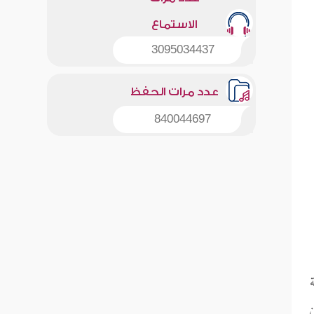
الاستماع
3095034437
عدد مرات الحفظ
840044697
ن