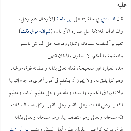
عليه
قال
السندي
في حاشيته على
ابن ماجة
(الأوعال جمع وعل،
والمراد أن الملائكة على صورة الأوعال، (
ثم الله فوق ذلك
)
تصويراً لعظمته سبحانه وتعالى وفوقيته على العرش بالعلو
والعظمة والحكم، لا الحلول والمكان انتهى.
هذه العبارة غير صحيحة، فالله تعالى بذاته وصفاته فوق عرشه،
وهو كما يليق به، ولا يجوز أن يتكلم في أمور أخرى ما جاء إثباتها
ولا نفيها في الكتاب والسنة، والله عز وجل عظيم الذات وعظيم
القدر، وعلي الذات وعلي القدر وعلي القهر، وكل هذه الصفات
لله سبحانه وتعالى وهو متصف بها، وهو سبحانه وتعالى بذاته
فوق عرشه كما صرح بذلك علماء أهل السنة، ومنهم
ابن أبي زيد