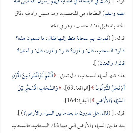
قوله: [ (
كنت في البطحاء في عصابة فيهم رسول الله صلى الله
عليه وسلم
) البطحاء هي المحصب، وهو مسيل واد فيه دقاق
الحصباء فقيل له: المحصب، وهو في مكة.
قوله: [ (
فمرت بهم سحابة فنظر إليها فقال: ما تسمون هذه؟
قالوا: السحاب، قال: والمزن؟ قالوا: والمزن، قال: والعنان؟
قالوا: والعنان
) ].
هذه كلها أسماء للسحاب، قال تعالى:
أَأَنْتُمْ أَنزَلْتُمُوهُ مِنَ الْمُزْنِ
أَمْ نَحْنُ الْمُنزِلُونَ
[الواقعة:69]،
وَالسَّحَابِ الْمُسَخَّرِ بَيْنَ
السَّمَاءِ وَالأَرْضِ
[البقرة:164].
قوله: [ (
قال: هل تدرون ما بعد ما بين السماء والأرض؟
) ].
بعد ما بين السماء والأرض التي فيها ذلك السحاب، فالسحاب