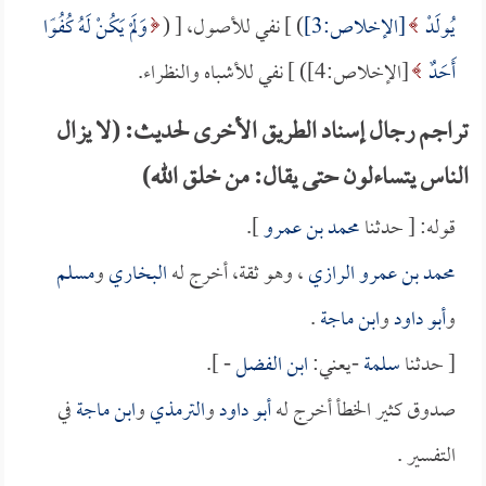
يُولَدْ
[الإخلاص:3]
) ] نفي للأصول، [ (
وَلَمْ يَكُنْ لَهُ كُفُوًا
أَحَدٌ
[الإخلاص:4]) ] نفي للأشباه والنظراء.
تراجم رجال إسناد الطريق الأخرى لحديث: (لا يزال
الناس يتساءلون حتى يقال: من خلق الله)
قوله: [ حدثنا
محمد بن عمرو
].
محمد بن عمرو الرازي
، وهو ثقة، أخرج له
البخاري
و
مسلم
و
أبو داود
و
ابن ماجة
.
[ حدثنا
سلمة
-يعني:
ابن الفضل
- ].
صدوق كثير الخطأ أخرج له
أبو داود
و
الترمذي
و
ابن ماجة
في
التفسير .