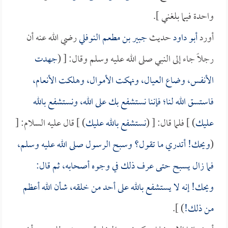
واحدة فيما بلغني ].
أورد
أبو داود
حديث
جبير بن مطعم النوفلي
رضي الله عنه أن
رجلاً جاء إلى النبي صلى الله عليه وسلم وقال: [ (
جهدت
الأنفس، وضاع العيال، ونهكت الأموال، وهلكت الأنعام،
فاستسق الله لنا؛ فإننا نستشفع بك على الله، ونستشفع بالله
عليك
) ] فلما قال: [ (
نستشفع بالله عليك
) ] قال عليه السلام: [
(
ويحك! أتدري ما تقول؟ وسبح الرسول صلى الله عليه وسلم،
فما زال يسبح حتى عرف ذلك في وجوه أصحابه، ثم قال:
ويحك! إنه لا يستشفع بالله على أحد من خلقه، شأن الله أعظم
من ذلك!
) ].