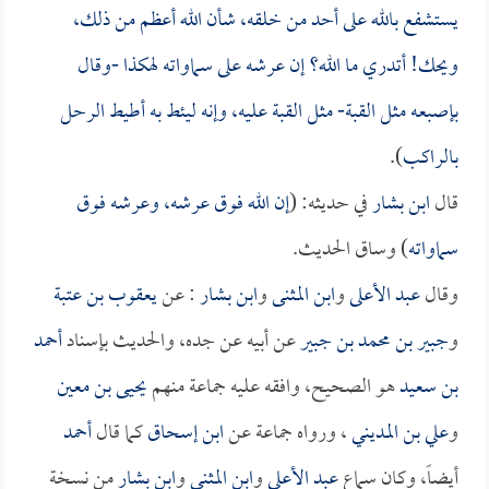
يستشفع بالله على أحد من خلقه، شأن الله أعظم من ذلك،
ويحك! أتدري ما الله؟ إن عرشه على سماواته لهكذا -وقال
بإصبعه مثل القبة- مثل القبة عليه، وإنه ليئط به أطيط الرحل
بالراكب
).
قال
ابن بشار
في حديثه: (
إن الله فوق عرشه، وعرشه فوق
سماواته
) وساق الحديث.
وقال
عبد الأعلى
و
ابن المثنى
و
ابن بشار
: عن
يعقوب بن عتبة
و
جبير بن محمد بن جبير
عن أبيه عن جده، والحديث بإسناد
أحمد
بن سعيد
هو الصحيح، وافقه عليه جماعة منهم
يحيى بن معين
و
علي بن المديني
، ورواه جماعة عن
ابن إسحاق
كما قال
أحمد
أيضاً، وكان سماع
عبد الأعلى
و
ابن المثنى
و
ابن بشار
من نسخة