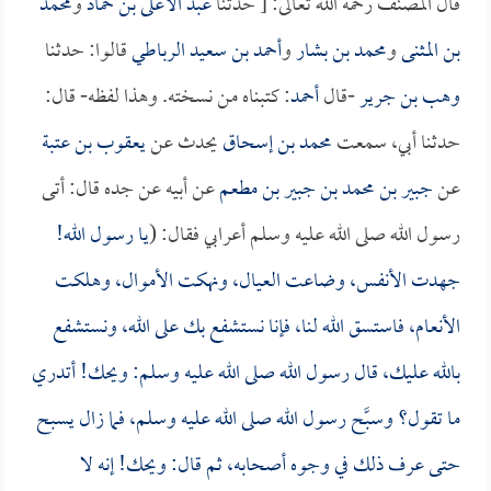
قال المصنف رحمه الله تعالى: [ حدثنا
عبد الأعلى بن حماد
و
محمد
بن المثنى
و
محمد بن بشار
و
أحمد بن سعيد الرباطي
قالوا: حدثنا
وهب بن جرير
-قال
أحمد
: كتبناه من نسخته. وهذا لفظه- قال:
حدثنا أبي، سمعت
محمد بن إسحاق
يحدث عن
يعقوب بن عتبة
عن
جبير بن محمد بن جبير بن مطعم
عن أبيه عن جده قال: أتى
رسول الله صلى الله عليه وسلم أعرابي فقال: (
يا رسول الله!
جهدت الأنفس، وضاعت العيال، ونهكت الأموال، وهلكت
الأنعام، فاستسق الله لنا، فإنا نستشفع بك على الله، ونستشفع
بالله عليك، قال رسول الله صلى الله عليه وسلم: ويحك! أتدري
ما تقول؟ وسبَّح رسول الله صلى الله عليه وسلم، فما زال يسبح
حتى عرف ذلك في وجوه أصحابه، ثم قال: ويحك! إنه لا