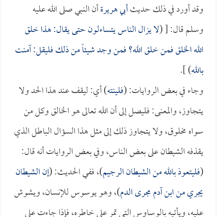
وقد أورد في ذلك حديث
أبي هريرة
أن النبي صلى الله عليه
وسلم قال: [ (
لا يزال الناس يتساءلون حتى يقال: هذا خلق
الله الخلق فمن خلق الله؟ فمن وجد شيئاً من ذلك فليقل: آمنت
بالله
) ].
وجاء في بعض الروايات: (
فلينته
) أي: ليقف عند هذا الحد ولا
يتجاوز، والمعنى: فليصل إلى أن الله تعالى هو الخالق وكل من
سواه مخلوق، ولا يتجاوز ذلك إلى مثل هذا السؤال الباطل الذي
يقذفه الشيطان على بعض الناس، وفي بعض الروايات أنه قال:
(
فليتعوذ بالله من الشيطان الرجيم
)، ففي الحديث: (
إن الشيطان
يجري من ابن آدم مجرى الدم
)، وهو يوسوس للإنسان، ويشوش
عليه، ويأتيه بالوساوس التي تمر على خاطره، فإذا جاءت على