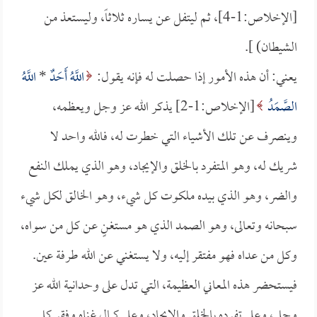
[الإخلاص:1-4]، ثم ليتفل عن يساره ثلاثاً، وليستعذ من
الشيطان) ].
يعني: أن هذه الأمور إذا حصلت له فإنه يقول:
اللَّهُ أَحَدٌ
*
اللَّهُ
الصَّمَدُ
[الإخلاص:1-2] يذكر الله عز وجل ويعظمه،
وينصرف عن تلك الأشياء التي خطرت له، فالله واحد لا
شريك له، وهو المتفرد بالخلق والإيجاد، وهو الذي يملك النفع
والضر، وهو الذي بيده ملكوت كل شيء، وهو الخالق لكل شيء
سبحانه وتعالى، وهو الصمد الذي هو مستغنٍ عن كل من سواه،
وكل من عداه فهو مفتقر إليه، ولا يستغني عن الله طرفة عين.
فيستحضر هذه المعاني العظيمة، التي تدل على وحدانية الله عز
وجل، وعلى تفرده بالخلق والإيجاد، وعلى كمال غناه وفقر كل