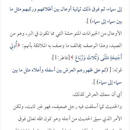
إلى سماء، ثم فوق ذلك ثمانية أوعال بين أظلافهم وركبهم مثل ما
بين سماء إلى سماء
) ].
الأوعال من الحيوانات المتوحشة التي مما تكون في البر، وهو من
الصيد، وهذا الوصف يخالف ما وصف به الملائكة بأنهم:
أُولِي
أَجْنِحَةٍ مَثْنَى وَثُلاثَ وَرُبَاعَ
[فاطر:1].
قوله: [ (
ثم على ظهورهم العرش بين أسفله وأعلاه مثل ما بين
سماء إلى سماء
) ].
أي أن سمك العرش كذلك.
والحديث كما أسلفت فيه رجل ضعيف، فهو غير ثابت، ولكن
الأمر الذي سيق الحديث من أجله وهو كون الله تعالى فوق