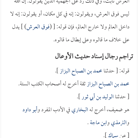
العرش ثابت، وفي ذلك رد على الجهمية الذين يقولون: إن الله
ليس فوق العرش، ويقولون: إنه في كل مكان، أو يقولون: إنه لا
داخل العالم ولا خارج العالم، فإن قوله: [ (
فوق العرش
) ] يدل
على خلاف ما قالوه وعلى إبطال ما قالوه.
تراجم رجال إسناد حديث الأوعال
قوله: [ حدثنا
محمد بن الصباح البزاز
].
محمد بن الصباح البزاز
ثقة أخرج له أصحاب الكتب الستة.
[ حدثنا
الوليد بن أبي ثور
].
هو ضعيف، أخرج له
البخاري
في الأدب المفرد و
أبو داود
و
الترمذي
و
ابن ماجة
.
[ عن
سماك
].