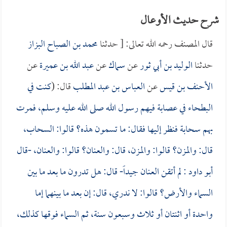
شرح حديث الأوعال
قال المصنف رحمه الله تعالى: [ حدثنا
محمد بن الصباح البزاز
حدثنا
الوليد بن أبي ثور
عن
سماك
عن
عبد الله بن عميرة
عن
الأحنف بن قيس
عن
العباس بن عبد المطلب
قال: (
كنت في
البطحاء في عصابة فيهم رسول الله صلى الله عليه وسلم، فمرت
بهم سحابة فنظر إليها فقال: ما تسمون هذه؟ قالوا: السحاب،
قال: والمزن؟ قالوا: والمزن، قال: والعنان؟ قالوا: والعنان، -قال
أبو داود
: لم أتقن العنان جيداً- قال: هل تدرون ما بعد ما بين
السماء والأرض؟ قالوا: لا ندري، قال: إن بعد ما بينهما إما
واحدة أو اثنتان أو ثلاث وسبعون سنة، ثم السماء فوقها كذلك،