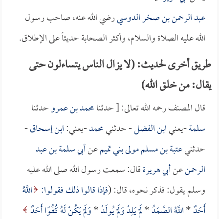
عبد الرحمن بن صخر الدوسي
رضي الله عنه، صاحب رسول
الله عليه الصلاة والسلام، وأكثر الصحابة حديثاً على الإطلاق.
طريق أخرى لحديث: (لا يزال الناس يتساءلون حتى
يقال: من خلق الله)
قال المصنف رحمه الله تعالى: [ حدثنا
محمد بن عمرو
حدثنا
سلمة
-يعني
ابن الفضل
- حدثني
محمد
-يعني:
ابن إسحاق
-
حدثني
عتبة بن مسلم مولى بني تميم
عن
أبي سلمة بن عبد
الرحمن
عن
أبي هريرة
قال: سمعت رسول الله صلى الله عليه
وسلم يقول: فذكر نحوه، قال: (
فإذا قالوا ذلك فقولوا:
اللَّهُ
أَحَدٌ
*
اللَّهُ الصَّمَدُ
*
لَمْ يَلِدْ وَلَمْ يُولَدْ
*
وَلَمْ يَكُنْ لَهُ كُفُوًا أَحَدٌ