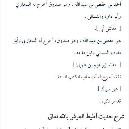
أحمد بن حفص بن عبد الله
، وهو صدوق أخرج له
البخاري
و
أبو داود
و
النسائي
.
[ حدثني أبي ].
هو
حفص بن عبد الله
، وهو صدوق، أخرج له
البخاري
و
أبو
داود
و
النسائي
و
ابن ماجة
.
[ حدثنا
إبراهيم بن طهمان
].
ثقة، أخرج له أصحاب الكتب الستة.
[ عن
سماك
].
قد مر ذكره.
شرح حديث أطيط العرش بالله تعالى