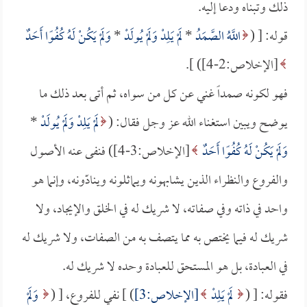
ذلك وتبناه ودعا إليه.
قوله: [ (
اللَّهُ الصَّمَدُ
*
لَمْ يَلِدْ وَلَمْ يُولَدْ
*
وَلَمْ يَكُنْ لَهُ كُفُوًا أَحَدٌ
[الإخلاص:2-4]) ].
فهو لكونه صمداً غني عن كل من سواه، ثم أتى بعد ذلك ما
يوضح ويبين استغناء الله عز وجل فقال: (
لَمْ يَلِدْ وَلَمْ يُولَدْ
*
وَلَمْ يَكُنْ لَهُ كُفُوًا أَحَدٌ
[الإخلاص:3-4]) فنفى عنه الأصول
والفروع والنظراء الذين يشابهونه ويماثلونه وينادّونه، وإنما هو
واحد في ذاته وفي صفاته، لا شريك له في الخلق والإيجاد، ولا
شريك له فيما يختص به مما يتصف به من الصفات، ولا شريك له
في العبادة، بل هو المستحق للعبادة وحده لا شريك له.
فقوله: [ (
لَمْ يَلِدْ
[الإخلاص:3]
) ] نفي للفروع، [ (
وَلَمْ