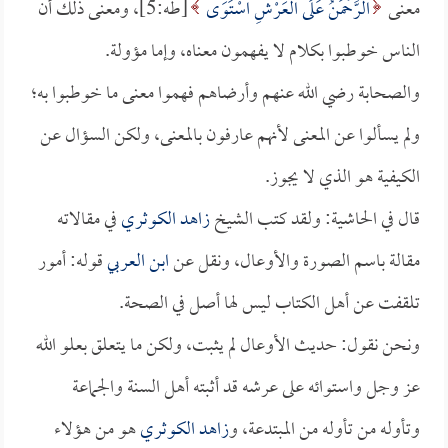
معنى
الرَّحْمَنُ عَلَى الْعَرْشِ اسْتَوَى
[طه:5]، ومعنى ذلك أن
الناس خوطبوا بكلام لا يفهمون معناه، وإما مؤولة.
والصحابة رضي الله عنهم وأرضاهم فهموا معنى ما خوطبوا به؛
ولم يسألوا عن المعنى لأنهم عارفون بالمعنى، ولكن السؤال عن
الكيفية هو الذي لا يجوز.
قال في الحاشية: ولقد كتب الشيخ
زاهد الكوثري
في مقالاته
مقالة باسم الصورة والأوعال، ونقل عن
ابن العربي
قوله: أمور
تلقفت عن أهل الكتاب ليس لها أصل في الصحة.
ونحن نقول: حديث الأوعال لم يثبت، ولكن ما يتعلق بعلو الله
عز وجل واستوائه على عرشه قد أثبته أهل السنة والجماعة
وتأوله من تأوله من المبتدعة، و
زاهد الكوثري
هو من هؤلاء