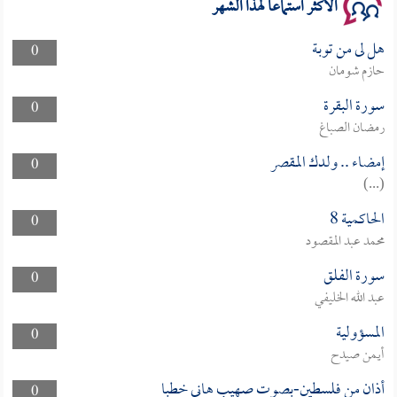
الأكثر استماعا لهذا الشهر
هل لى من توبة
0
حازم شومان
سورة البقرة
0
رمضان الصباغ
إمضاء .. ولدك المقصر
0
(...)
الحاكمية 8
0
محمد عبد المقصود
سورة الفلق
0
عبد الله الخليفي
المسؤولية
0
أيمن صيدح
أذان من فلسطين-بصوت صهيب هاني خطبا
0