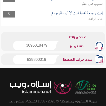
صهيب هاني خطبا
إنك راجع للدنيا قلت لا أريد الرجوع
0
خالد الراشد
عدد مرات
3095018479
الاستماع
عدد مرات الحفظ
839860019
جميع الحقوق محفوظة © 2026 - 1998 لشبكة إسلام ويب