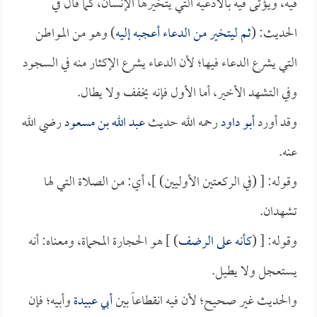
فيه، ويؤتى فيه بالأدعية التي يتخيرها الإنسان، كما قال في
الحديث: (
ثم ليتخير من الدعاء أعجبه إليه
) وهو من المواطن
التي يشرع الدعاء فيها؛ لأن الدعاء يشرع الإكثار منه في السجود
وفي التشهد الأخير، أما الأول فإنه يخفف ولا يطال.
وقد أورد
أبو داود
رحمه الله حديث
عبد الله بن مسعود
رضي الله
عنه.
وقوله: [ (في الركعتين الأوليين) ]، أي: من الصلاة التي لها
تشهدان.
وقوله: [ (
كأنه على الرضف
) ] هو الحجارة المحماة، ومعناه: أنه
يستعجل ولا يطيل.
والحديث غير صحيح؛ لأن فيه انقطاعاً بين
أبي عبيدة
وأبيه؛ فإن