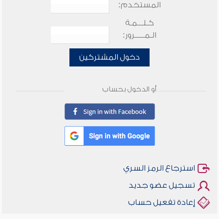
المستخدم:
كـلـــمـة
الـمـــــرور:
دخول المشتركين
أو الدخول بحساب
استرجاع الرمز السري
تسجيل عضو جديد
إعادة تفعيل حساب